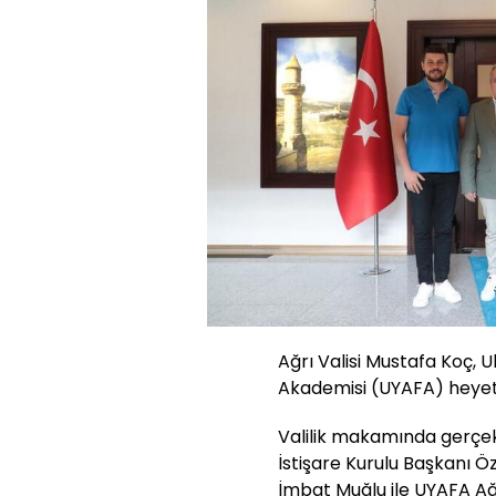
Ağrı Valisi Mustafa Koç, U
Akademisi (UYAFA) heyetiy
Valilik makamında gerç
İstişare Kurulu Başkanı 
İmbat Muğlu ile UYAFA Ağrı