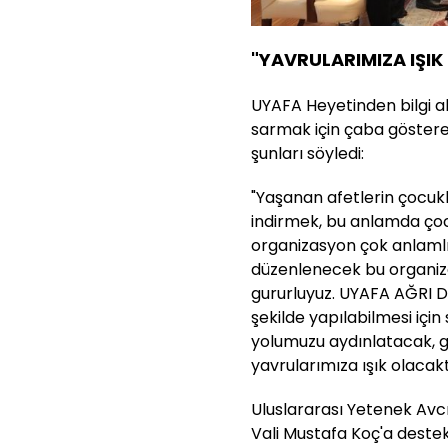
"YAVRULARIMIZA IŞIK
UYAFA Heyetinden bilgi a
sarmak için çaba göster
şunları söyledi:
"Yaşanan afetlerin çocukl
indirmek, bu anlamda çoc
organizasyon çok anlamlı 
düzenlenecek bu organiz
gururluyuz. UYAFA AĞRI 
şekilde yapılabilmesi için
yolumuzu aydınlatacak, g
yavrularımıza ışık olacakt
Uluslararası Yetenek Avcı
Vali Mustafa Koç'a destekl