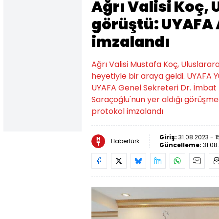
Ağrı Valisi Koç,
görüştü: UYAFA 
imzalandı
Ağrı Valisi Mustafa Koç, Uluslara
heyetiyle bir araya geldi. UYAFA 
UYAFA Genel Sekreteri Dr. İmbat M
Saraçoğlu'nun yer aldığı görüşm
protokol imzalandı
Giriş:
31.08.2023 - 1
Habertürk
Güncelleme:
31.08