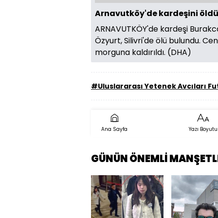
Arnavutköy'de kardeşini öldür
ARNAVUTKÖY'de kardeşi Burakcan
Özyurt, Silivri'de ölü bulundu. Ce
morguna kaldırıldı. (DHA)
#Uluslararası Yetenek Avcıları F
Ana Sayfa
Yazı Boyutu
GÜNÜN ÖNEMLİ MANŞETL