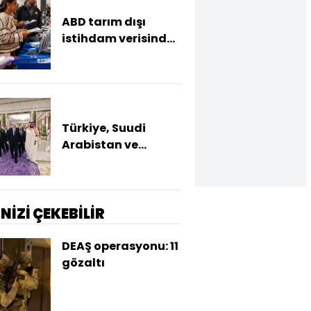
ABD tarım dışı
istihdam verisinde
negatif sürpriz
Türkiye, Suudi
Arabistan ve
Pakistan üçlü
savunma
anlaşması imzaladı
İNİZİ ÇEKEBİLİR
DEAŞ operasyonu: 11
gözaltı