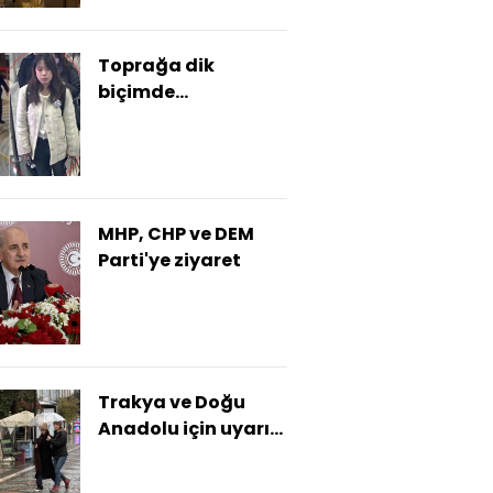
Toprağa dik
biçimde
gömmüşler! Çinli iş
insanına kadınla
tuzak!
MHP, CHP ve DEM
Parti'ye ziyaret
Trakya ve Doğu
Anadolu için uyarı!
Sağanak yağmur
ve kar yağışı