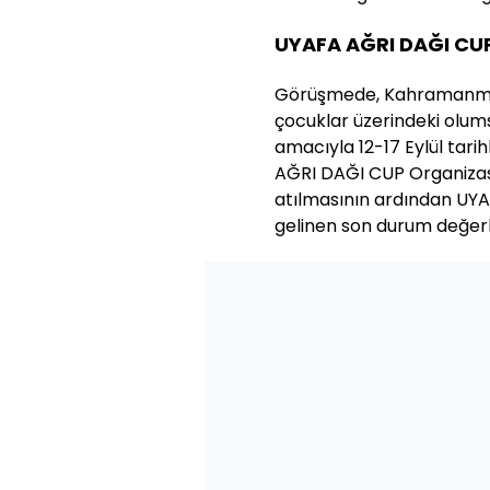
UYAFA AĞRI DAĞI CU
Görüşmede, Kahramanmar
çocuklar üzerindeki olums
amacıyla 12-17 Eylül tari
AĞRI DAĞI CUP Organizasy
atılmasının ardından UY
gelinen son durum değerle