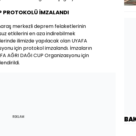
P PROTOKOLÜ İMZALANDI
aş merkezli deprem felaketlerinin
uz etkilerini en aza indirebilmek
hlerinde ilimizde yapılacak olan UYAFA
onu için protokol imzalandı. İmzaların
AFA AĞRI DAĞI CUP Organizasyonu için
ndirildi.
REKLAM
BA