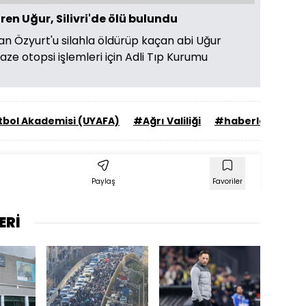
en Uğur, Silivri'de ölü bulundu
 Özyurt'u silahla öldürüp kaçan abi Uğur
naze otopsi işlemleri için Adli Tıp Kurumu
utbol Akademisi (UYAFA)
#Ağrı Valiliği
#haberler
Paylaş
Favoriler
ERİ