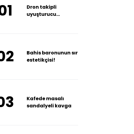
01
Dron takipli
uyuşturucu
operasyonu: 2
gözaltı
02
Bahis baronunun sır
estetikçisi!
03
Kafede masalı
sandalyeli kavga