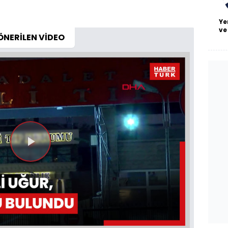
Ye
ve
ÖNERİLEN VİDEO
Videoyu
Oynat