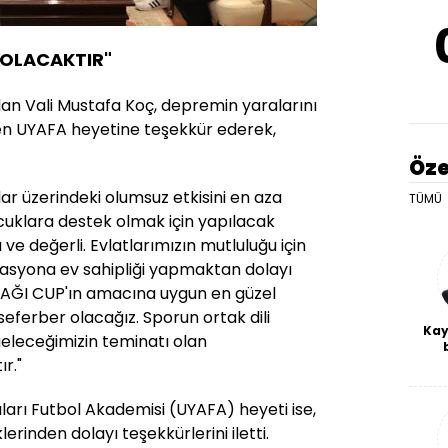
 OLACAKTIR"
lan Vali Mustafa Koç, depremin yaralarını
en UYAFA heyetine teşekkür ederek,
Öze
ar üzerindeki olumsuz etkisini en aza
TÜMÜ
uklara destek olmak için yapılacak
ve değerli. Evlatlarımızın mutluluğu için
asyona ev sahipliği yapmaktan dolayı
DAĞI CUP'ın amacına uygun en güzel
 seferber olacağız. Sporun ortak dili
Kay
eleceğimizin teminatı olan
De
ır."
haf
a
ları Futbol Akademisi (UYAFA) heyeti ise,
bl
erinden dolayı teşekkürlerini iletti.