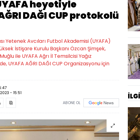
 UYAFA heyetiyle
AĞRI DAĞI CUP protokolü
rası Yetenek Avcıları Futbol Akademisi (UYAFA)
Yüksek İstişare Kurulu Başkanı Özcan Şimşek,
uğlu ile UYAFA Ağrı İl Temsilcisi Yağız
ede, UYAFA AĞRI DAĞI CUP Organizasyonu için
5:47
.2023 - 15:51
İLG
ABONE OL