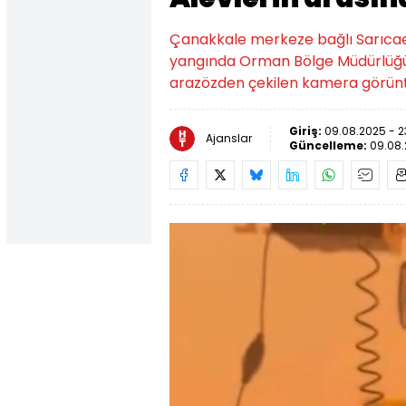
Çanakkale merkeze bağlı Sarıcae
yangında Orman Bölge Müdürlüğü ek
arazözden çekilen kamera görüntü
Giriş:
09.08.2025 - 2
Ajanslar
Güncelleme:
09.08.