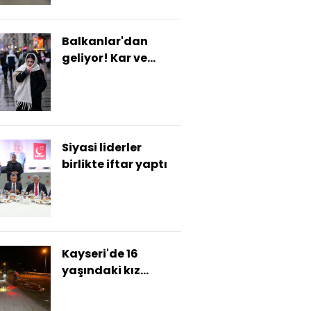
Balkanlar'dan
geliyor! Kar ve
yağmur uyarısı...
Siyasi liderler
birlikte iftar yaptı
Kayseri'de 16
yaşındaki kız
çocuğu kayboldu