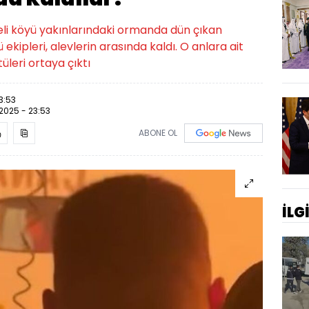
li köyü yakınlarındaki ormanda dün çıkan
ipleri, alevlerin arasında kaldı. O anlara ait
leri ortaya çıktı
3:53
2025 - 23:53
ABONE OL
İLG