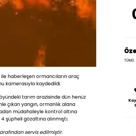
Öze
TÜMÜ
z ile haberleşen ormancıların araç
onu kamerasıyla kaydedildi.
köyündeki tarım arazisinde dün henüz
Kay
le çıkan yangın, ormanlık alana
De
adan müdahaleyle kontrol altına
haf
se 4 şüpheli gözaltına alınmıştı.
a
bl
arafından servis edilmiştir.