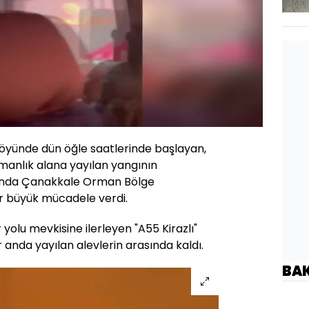
Yüklendi
:
92.48%
Oynatma
Hızı
köyünde dün öğle saatlerinde başlayan,
ormanlık alana yayılan yangının
rında Çanakkale Orman Bölge
r büyük mücadele verdi.
yolu mevkisine ilerleyen "A55 Kirazlı"
ir anda yayılan alevlerin arasında kaldı.
BA