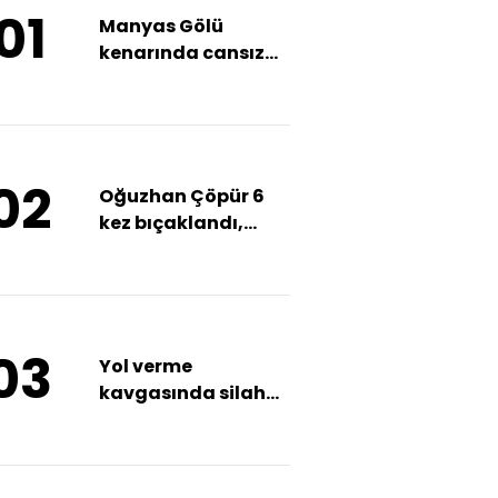
01
Manyas Gölü
kenarında cansız
bedeni bulundu
02
Oğuzhan Çöpür 6
kez bıçaklandı,
ailesi tehdit
mesajları alıyor
03
Yol verme
kavgasında silah
çekti