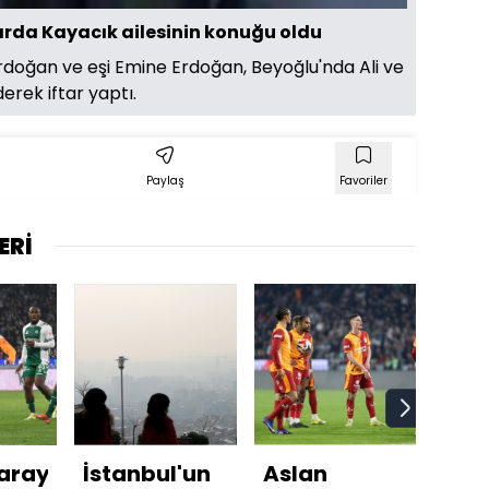
rda Kayacık ailesinin konuğu oldu
oğan ve eşi Emine Erdoğan, Beyoğlu'nda Ali ve
erek iftar yaptı.
Paylaş
Favoriler
ERİ
aray'a
İstanbul'un
Aslan
'Tür