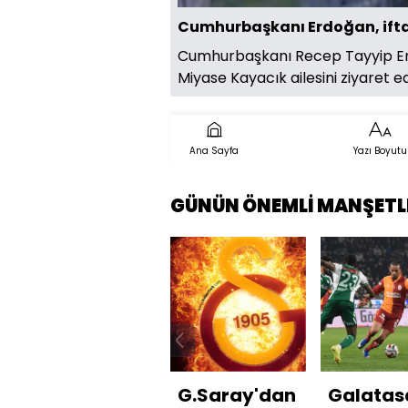
Cumhurbaşkanı Erdoğan, ifta
Cumhurbaşkanı Recep Tayyip Erd
Miyase Kayacık ailesini ziyaret ed
Ana Sayfa
Yazı Boyutu
GÜNÜN ÖNEMLİ MANŞETL
G.Saray'dan
Galatas