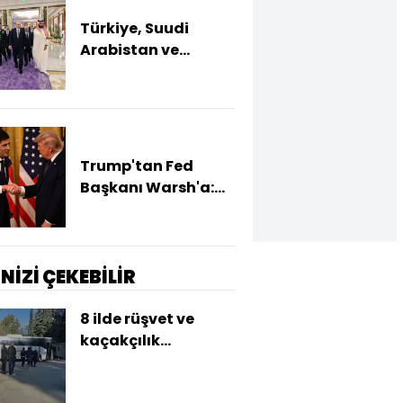
Türkiye, Suudi
Arabistan ve
Pakistan üçlü
savunma
anlaşması imzaladı
Trump'tan Fed
Başkanı Warsh'a:
Faiz kararı
tamamen ona bağlı
değil
İNİZİ ÇEKEBİLİR
8 ilde rüşvet ve
kaçakçılık
operasyonu: 26
tutuklama