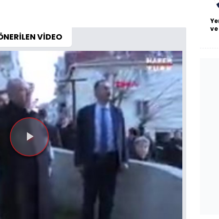
Ye
ve
ÖNERİLEN VİDEO
Videoyu
Oynat