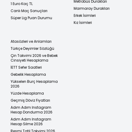
Metrobüs Durakları
1 Euro Kaç TL
Marmaray Durakları
Canlı Maç Sonuçları
Erkek İsimleri
Süper Lig Puan Durumu
Kız İsimleri
Atasözleri ve Anlamları
Türkçe Deyimler Sözlüğü
Çin Takvimi 2026 ve Bebek
Cinsiyeti Hesaplama
İETT Sefer Saatleri
Gebelik Hesaplama
Yükselen Burç Hesaplama
2026
Yüzde Hesaplama
Geçmiş Döviz Fiyatları
Adım Adım Instagram
Hesap Dondurma 2026
Adım Adım Instagram
Hesap Silme 2026
Resmi Tatil Takvimi 2026