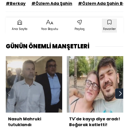
#Berkay
#Özlem Ada Şahin
#Özlem Ada Şahin Ber
Ana Sayfa
Yazı Boyutu
Paylaş
Favoriler
GÜNÜN ÖNEMLİ MANŞETLERİ
Nasuh Mahruki
TV'de kayıp diye aradı!
tutuklandı
Boğarak katletti!