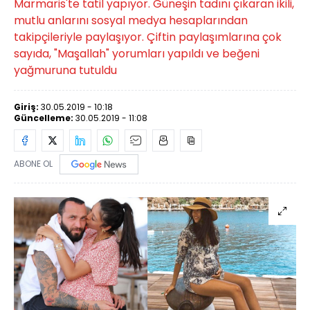
Marmaris'te tatil yapıyor. Güneşin tadını çıkaran ikili,
mutlu anlarını sosyal medya hesaplarından
takipçileriyle paylaşıyor. Çiftin paylaşımlarına çok
sayıda, "Maşallah" yorumları yapıldı ve beğeni
yağmuruna tutuldu
Giriş:
30.05.2019 - 10:18
Güncelleme:
30.05.2019 - 11:08
ABONE OL