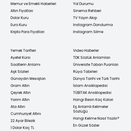
Memur ve Emekli Haberleri
Yol Durumu
Altın Fiyatları
Sinema Rehberi
Dolar Kuru
TV Yayın Akışı
Euro Kuru
Instagram Dondurma
Kripto Para Fiyatları
Instagram Silme
Yemek Tarifleri
Video Haberler
Ayetel Kürsi
TDK Sözlük Anlamları
Saatlerin Anlamı
Üniversite Taban Puanları
Aşk Sözleri
Rüya Tabirleri
Günaydın Mesajları
Dünya Tarihi ve Türk Tarihi
Gram Altın
İslam Ansiklopedisi
Çeyrek Altın
TÜBİTAK Ansiklopedisi
Yarım Altın
Hangi Besin Kaç Kalori
Ata Altın
Eş Anlamlı Kelimeler
Sözlüğü
Cumhuriyet Altını
Hangi Kelime Nasıl Yazılır?
22 Ayar Bilezik
En Güzel Sözler
1 Dolar Kaç TL