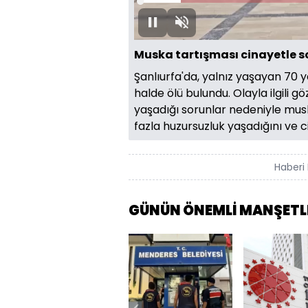
Yüklendi
:
9.49%
Duraklat
Sesi
Aç
Muska tartışması cinayetle s
Şanlıurfa'da, yalnız yaşayan 70
halde ölü bulundu. Olayla ilgili g
yaşadığı sorunlar nedeniyle mu
fazla huzursuzluk yaşadığını ve ci
Haberi 
GÜNÜN ÖNEMLİ MANŞETL