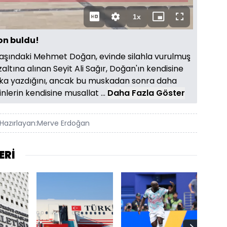
Süre
1x
Oynatma
Mini
Tam
Hızı
oynatıcı
Ekran
on buldu!
 yaşındaki Mehmet Doğan, evinde silahla vurulmuş
özaltına alınan Seyit Ali Sağır, Doğan'ın kendisine
ska yazdığını, ancak bu muskadan sonra daha
nlerin kendisine musallat ...
Daha Fazla Göster
Hazırlayan:
Merve Erdoğan
ERİ