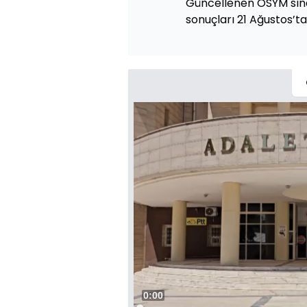
Güncellenen ÖSYM sına
sonuçları 21 Ağustos’t
Süre
0:01