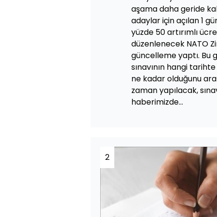
aşama daha geride kal
adaylar için açılan 1 g
yüzde 50 artırımlı üc
düzenlenecek NATO Zir
güncelleme yaptı. Bu 
sınavının hangi tariht
ne kadar olduğunu araş
zaman yapılacak, sınav
haberimizde...
2