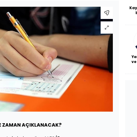
Kay
De
haf
a
bl
Ye
ve
NE ZAMAN AÇIKLANACAK?