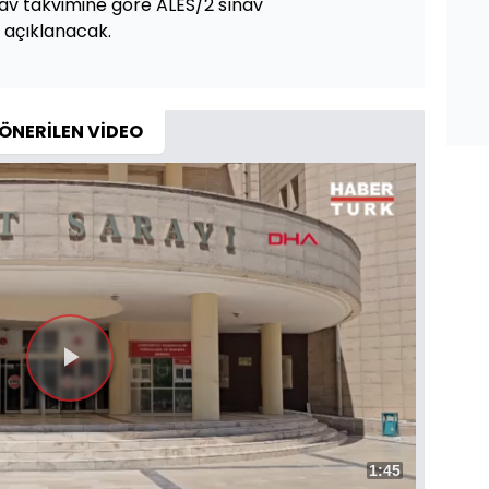
v takvimine göre ALES/2 sınav
a açıklanacak.
ÖNERİLEN VİDEO
Toplam
1:45