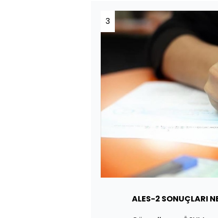
3
ALES-2 SONUÇLARI 