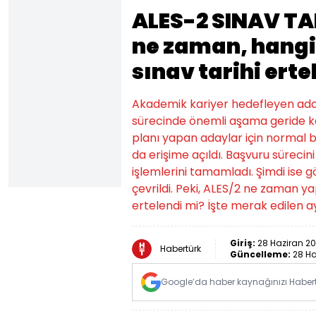
ALES-2 SINAV TAR
ne zaman, hangi
sınav tarihi erte
Akademik kariyer hedefleyen ada
sürecinde önemli aşama geride ka
planı yapan adaylar için normal
da erişime açıldı. Başvuru sürecini
işlemlerini tamamladı. Şimdi ise 
çevrildi. Peki, ALES/2 ne zaman ya
ertelendi mi? İşte merak edilen ayr
Giriş:
28 Haziran 20
Habertürk
Güncelleme:
28 Ha
Google’da haber kaynağınızı Habertü