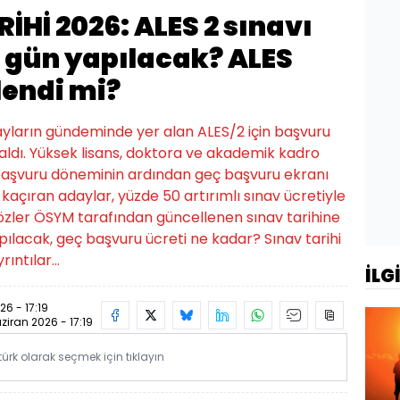
İHİ 2026: ALES 2 sınavı
 gün yapılacak? ALES
lendi mi?
yların gündeminde yer alan ALES/2 için başvuru
ldı. Yüksek lisans, doktora ve akademik kadro
 başvuru döneminin ardından geç başvuru ekranı
 kaçıran adaylar, yüzde 50 artırımlı sınav ücretiyle
gözler ÖSYM tarafından güncellenen sınav tarihine
pılacak, geç başvuru ücreti ne kadar? Sınav tarihi
ıntılar...
İLG
26 - 17:19
ziran 2026 - 17:19
rk olarak seçmek için tıklayın