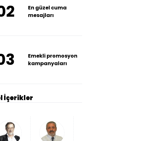
02
En güzel cuma
mesajları
03
Emekli promosyon
kampanyaları
l İçerikler