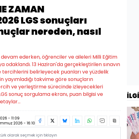
NE ZAMAN
026 LGS sonuçları
nuçlar nereden, nasıl
 devam ederken, öğrenciler ve aileleri Milli Eğitim
 odaklandı. 13 Haziran'da gerçekleştirilen sınavın
se tercihlerini belirleyecek puanları ve yüzdelik
'in yayımladığı takvime göre sonuçların
ercih ve yerleştirme sürecinde izleyecekleri
 LGS sonuç sorgulama ekranı, puan bilgisi ve
İLG
etaylar...
26 - 11:09
emmuz 2026 - 16:10
rk olarak seçmek için tıklayın