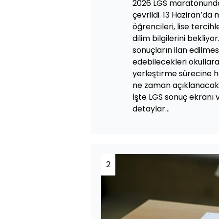
2026 LGS maratonunda 
çevrildi. 13 Haziran’da 
öğrencileri, lise tercih
dilim bilgilerini bekliyo
sonuçların ilan edilmes
edebilecekleri okullar
yerleştirme sürecine h
ne zaman açıklanacak
İşte LGS sonuç ekranı 
detaylar...
2