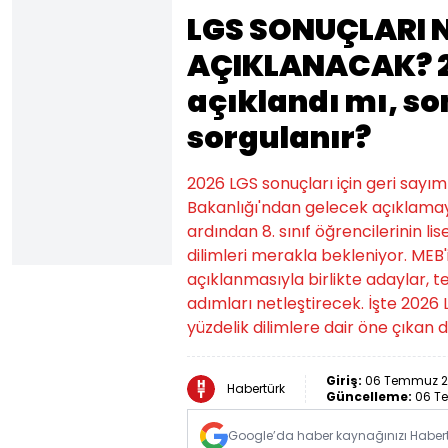
LGS SONUÇLARI 
AÇIKLANACAK? 2
açıklandı mı, so
sorgulanır?
2026 LGS sonuçları için geri sayım
Bakanlığı'ndan gelecek açıklamaya
ardından 8. sınıf öğrencilerinin li
dilimleri merakla bekleniyor. MEB
açıklanmasıyla birlikte adaylar, t
adımları netleştirecek. İşte 2026
yüzdelik dilimlere dair öne çıkan d
Giriş:
06 Temmuz 20
Habertürk
Güncelleme:
06 T
Google’da haber kaynağınızı Habertü