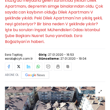
Elazığ'da meydana gelen sarsıntıda yıkılan Dilek
Apartmanı, depremin simge binalarından oldu. Çok
sayıda can kaybının olduğu Dilek Apartmanı V
şeklinde yıkıldı. Peki Dilek Apartmanı'nın yıkılış şekli,
neyi gösteriyor? Bir bina neden V şeklinde yıkılır?
İşte bu soruları İnşaat Mühendisleri Odası İstanbul
Şube Başkanı Nusret Suna yanıtladı. Esra
Boğazlıyan'ın haberi..
Esra Toptaş
Giriş:
27.01.2020 - 16:53
esrab@cyh.com.tr
Güncelleme:
27.01.2020 - 19:04
ABONE OL