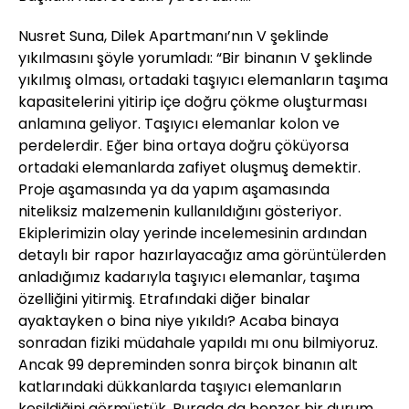
Nusret Suna, Dilek Apartmanı’nın V şeklinde
yıkılmasını şöyle yorumladı: “Bir binanın V şeklinde
yıkılmış olması, ortadaki taşıyıcı elemanların taşıma
kapasitelerini yitirip içe doğru çökme oluşturması
anlamına geliyor. Taşıyıcı elemanlar kolon ve
perdelerdir. Eğer bina ortaya doğru çöküyorsa
ortadaki elemanlarda zafiyet oluşmuş demektir.
Proje aşamasında ya da yapım aşamasında
niteliksiz malzemenin kullanıldığını gösteriyor.
Ekiplerimizin olay yerinde incelemesinin ardından
detaylı bir rapor hazırlayacağız ama görüntülerden
anladığımız kadarıyla taşıyıcı elemanlar, taşıma
özelliğini yitirmiş. Etrafındaki diğer binalar
ayaktayken o bina niye yıkıldı? Acaba binaya
sonradan fiziki müdahale yapıldı mı onu bilmiyoruz.
Ancak 99 depreminden sonra birçok binanın alt
katlarındaki dükkanlarda taşıyıcı elemanların
kesildiğini görmüştük. Burada da benzer bir durum