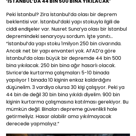
‘İSTANBUL’DA 44 BİN 500 BİNA YIKILACAK’
Peki İstanbul? Zira İstanbul’da olası bir deprem
beklentisi var. İstanbul’daki yapı stokuyla ilgili de
ciddi endişeler var. Nusret Suna’ya olası bir İstanbul
depremindeki senaryoyu sordum. İşte yanıtı…
“İstanbul’da yapı stoku 1milyon 250 bin civarında.
Ancak net bir yapı envanteri yok. AFAD’a göre
İstanbul’da olası büyük bir depremde 44 bin 500
bina yıkılacak. 250 bin bina ağır hasarlı olacak.
Sivrice’de kurtarma çalışmaları 5-10 binada
yapılıyor 1 binada 10 kişinin enkaz kaldırdığını
düşünelim. 3 vardiya olursa 30 kişi çalışıyor. Peki ya
44 bin de değil 30 bin bina yıkıldı diyelim. 900 bin
kişinin kurtarma çalışmasına katılması gerekiyor. Bu
mümkün değil. Binaları depreme güvenlikli hale
getirmeliyiz. Hasar alabilir ama yıkılmayacak
derecede yapmalıyız.”