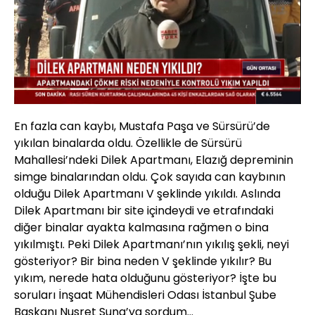
Yüklendi
:
10.28%
Sesi
Oynatma
Aç
Hızı
En fazla can kaybı, Mustafa Paşa ve Sürsürü’de
yıkılan binalarda oldu. Özellikle de Sürsürü
Mahallesi’ndeki Dilek Apartmanı, Elazığ depreminin
simge binalarından oldu. Çok sayıda can kaybının
olduğu Dilek Apartmanı V şeklinde yıkıldı. Aslında
Dilek Apartmanı bir site içindeydi ve etrafındaki
diğer binalar ayakta kalmasına rağmen o bina
yıkılmıştı. Peki Dilek Apartmanı’nın yıkılış şekli, neyi
gösteriyor? Bir bina neden V şeklinde yıkılır? Bu
yıkım, nerede hata olduğunu gösteriyor? İşte bu
soruları İnşaat Mühendisleri Odası İstanbul Şube
Başkanı Nusret Suna’ya sordum…