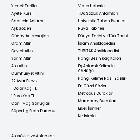
Yemek Tarifleri
Video Haberler
Ayetel Kürsi
TDK Sözlük Anlamları
Saatlerin Anlamı
Üniversite Taban Puanları
Aşk Sözleri
Rüya Tabirleri
Günaydın Mesajları
Dünya Tarihi ve Türk Tarihi
Gram Altın
İslam Ansiklopedisi
Çeyrek Altın
TÜBİTAK Ansiklopedisi
Yarım Altın
Hangi Besin Kaç Kalori
Ata Altın
Eş Anlamlı Kelimeler
Sözlüğü
Cumhuriyet Altını
Hangi Kelime Nasıl Yazılır?
22 Ayar Bilezik
En Güzel Sözler
1 Dolar Kaç TL
Metrobüs Durakları
1 Euro Kaç TL
Marmaray Durakları
Canlı Maç Sonuçları
Erkek İsimleri
Süper Lig Puan Durumu
Kız İsimleri
Atasözleri ve Anlamları