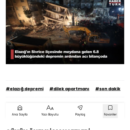
Yüklendi
:
93.24%
Sesi
Oynatma
Aç
Hızı
#elazığ depremi
#dilek apartmanı
#son dakik
#
Ana Sayfa
Yazı Boyutu
Paylaş
Favoriler