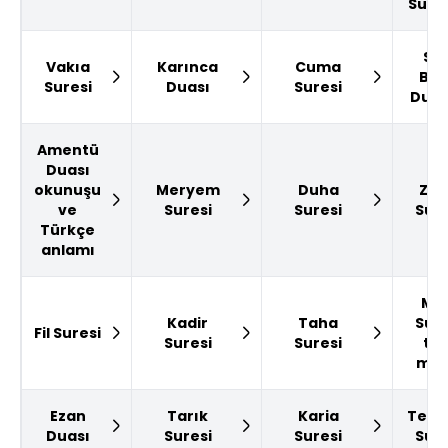
Surel
Sall
Vakıa
Karınca
Cuma
Bar
Suresi
Duası
Suresi
Dual
Amentü
Duası
okunuşu
Meryem
Duha
Zilz
ve
Suresi
Suresi
Sure
Türkçe
anlamı
Mül
Kadir
Taha
Sure
Fil Suresi
Suresi
Suresi
ta
met
Ezan
Tarık
Karia
Teka
Duası
Suresi
Suresi
Sure