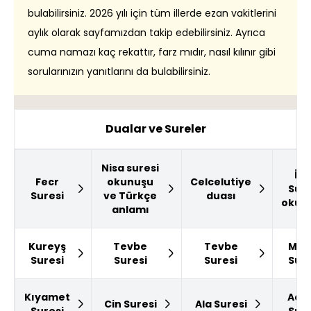
bulabilirsiniz. 2026 yılı için tüm illerde ezan vakitlerini
aylık olarak sayfamızdan takip edebilirsiniz. Ayrıca
cuma namazı kaç rekattır, farz mıdır, nasıl kılınır gibi
sorularınızın yanıtlarını da bulabilirsiniz.
Dualar ve Sureler
Nisa suresi
İsr
Fecr
okunuşu
Celcelutiye
Sure
Suresi
ve Türkçe
duası
okun
anlamı
Kureyş
Tevbe
Tevbe
Mai
Suresi
Suresi
Suresi
Sure
Kıyamet
Adiy
Cin Suresi
Ala Suresi