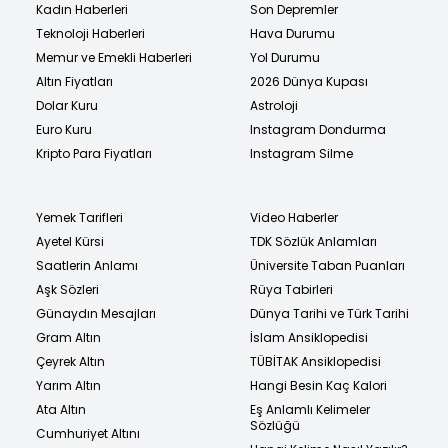
Kadın Haberleri
Son Depremler
Teknoloji Haberleri
Hava Durumu
Memur ve Emekli Haberleri
Yol Durumu
Altın Fiyatları
2026 Dünya Kupası
Dolar Kuru
Astroloji
Euro Kuru
Instagram Dondurma
Kripto Para Fiyatları
Instagram Silme
Yemek Tarifleri
Video Haberler
Ayetel Kürsi
TDK Sözlük Anlamları
Saatlerin Anlamı
Üniversite Taban Puanları
Aşk Sözleri
Rüya Tabirleri
Günaydın Mesajları
Dünya Tarihi ve Türk Tarihi
Gram Altın
İslam Ansiklopedisi
Çeyrek Altın
TÜBİTAK Ansiklopedisi
Yarım Altın
Hangi Besin Kaç Kalori
Ata Altın
Eş Anlamlı Kelimeler
Sözlüğü
Cumhuriyet Altını