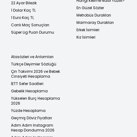
Hangi Kelime Nasıl Yazılır?
22 Ayar Bilezik
En Güzel Sözler
1 Dolar Kaç TL
Metrobüs Durakları
1 Euro Kaç TL
Marmaray Durakları
Canlı Maç Sonuçları
Erkek İsimleri
Süper Lig Puan Durumu
Kız İsimleri
Atasözleri ve Anlamları
Türkçe Deyimler Sözlüğü
Çin Takvimi 2026 ve Bebek
Cinsiyeti Hesaplama
İETT Sefer Saatleri
Gebelik Hesaplama
Yükselen Burç Hesaplama
2026
Yüzde Hesaplama
Geçmiş Döviz Fiyatları
Adım Adım Instagram
Hesap Dondurma 2026