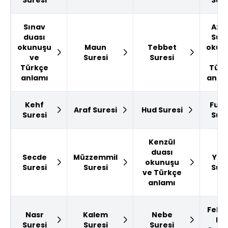
Suresi
Sure
Sınav
Azh
duası
Sure
okunuşu
Maun
Tebbet
okun
ve
Suresi
Suresi
ve
Türkçe
Türk
anlamı
anla
Kehf
Furk
Araf Suresi
Hud Suresi
Suresi
Sure
Kenzül
duası
Secde
Müzzemmil
Yus
okunuşu
Suresi
Suresi
Sure
ve Türkçe
anlamı
Felak
Nasr
Kalem
Nebe
Na
Suresi
Suresi
Suresi