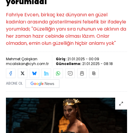
yorumladı
Fahriye Evcen, birkaç kez dünyanın en güzel
kadınları arasında gösterilmesini felsefik bir ifadeyle
yorumladı; "Güzelliğin yanı sıra ruhunun ve aklının da
her zaman hazır cebinde olması lâzım. Onlar
olmadan, emin olun güzelliğin hiçbir anlamı yok"
Mehmet Çalışkan
Giriş:
21.01.2025 - 00:09
mcaliskan@cyh.com.tr
Güncelleme:
21.01.2025 - 08:18
ABONE OL