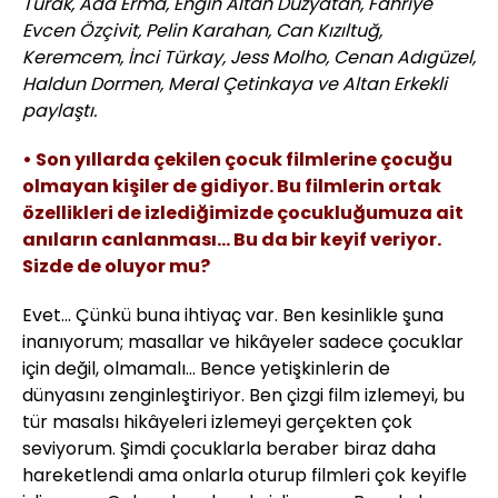
Turak, Ada Erma, Engin Altan Düzyatan, Fahriye
Evcen Özçivit, Pelin Karahan, Can Kızıltuğ,
Keremcem, İnci Türkay, Jess Molho, Cenan Adıgüzel,
Haldun Dormen, Meral Çetinkaya ve Altan Erkekli
paylaştı.
• Son yıllarda çekilen çocuk filmlerine çocuğu
olmayan kişiler de gidiyor. Bu filmlerin ortak
özellikleri de izlediğimizde çocukluğumuza ait
anıların canlanması... Bu da bir keyif veriyor.
Sizde de oluyor mu?
Evet... Çünkü buna ihtiyaç var. Ben kesinlikle şuna
inanıyorum; masallar ve hikâyeler sadece çocuklar
için değil, olmamalı... Bence yetişkinlerin de
dünyasını zenginleştiriyor. Ben çizgi film izlemeyi, bu
tür masalsı hikâyeleri izlemeyi gerçekten çok
seviyorum. Şimdi çocuklarla beraber biraz daha
hareketlendi ama onlarla oturup filmleri çok keyifle