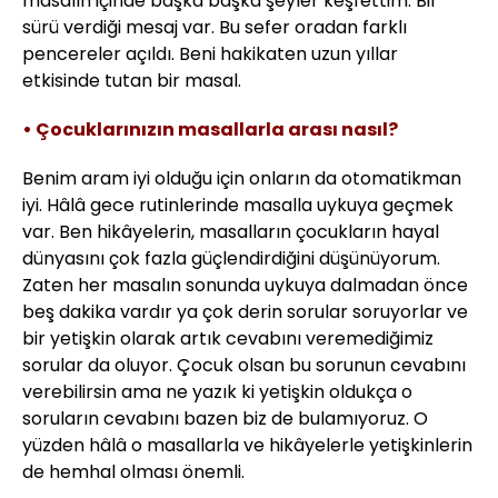
masalın içinde başka başka şeyler keşfettim. Bir
sürü verdiği mesaj var. Bu sefer oradan farklı
pencereler açıldı. Beni hakikaten uzun yıllar
etkisinde tutan bir masal.
• Çocuklarınızın masallarla arası nasıl?
Benim aram iyi olduğu için onların da otomatikman
iyi. Hâlâ gece rutinlerinde masalla uykuya geçmek
var. Ben hikâyelerin, masalların çocukların hayal
dünyasını çok fazla güçlendirdiğini düşünüyorum.
Zaten her masalın sonunda uykuya dalmadan önce
beş dakika vardır ya çok derin sorular soruyorlar ve
bir yetişkin olarak artık cevabını veremediğimiz
sorular da oluyor. Çocuk olsan bu sorunun cevabını
verebilirsin ama ne yazık ki yetişkin oldukça o
soruların cevabını bazen biz de bulamıyoruz. O
yüzden hâlâ o masallarla ve hikâyelerle yetişkinlerin
de hemhal olması önemli.