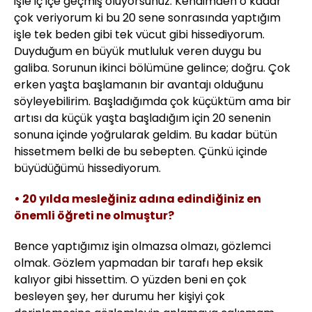
işle iç içe geçmiş oluyorsunuz. Kendimden o kadar
çok veriyorum ki bu 20 sene sonrasında yaptığım
işle tek beden gibi tek vücut gibi hissediyorum.
Duyduğum en büyük mutluluk veren duygu bu
galiba. Sorunun ikinci bölümüne gelince; doğru. Çok
erken yaşta başlamanın bir avantajı olduğunu
söyleyebilirim. Başladığımda çok küçüktüm ama bir
artısı da küçük yaşta başladığım için 20 senenin
sonuna içinde yoğrularak geldim. Bu kadar bütün
hissetmem belki de bu sebepten. Çünkü içinde
büyüdüğümü hissediyorum.
• 20 yılda mesleğiniz adına edindiğiniz en
önemli öğreti ne olmuştur?
Bence yaptığımız işin olmazsa olmazı, gözlemci
olmak. Gözlem yapmadan bir tarafı hep eksik
kalıyor gibi hissettim. O yüzden beni en çok
besleyen şey, her durumu her kişiyi çok