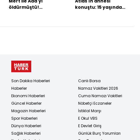
Mert ile Ada'yı
Atlas'ın annesi
öldürmüştü!
konuştu: 15 yaşında
Katliamdan önce eşe
çocuk değil bunlar
son mesaj!
cani!
Son Dakika Haberleri
Canlı Borsa
Haberler
Namaz Vakitleri 2026
Ekonomi Haberleri
Cuma Namazı Vakitleri
Güncel Haberler
Nöbetçi Eczaneler
Magazin Haberleri
İstiklal Marşı
Spor Haberleri
E Okul VBS
Dünya Haberleri
E Devlet Giriş
Sağlık Haberleri
Günlük Burç Yorumları