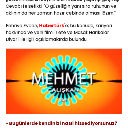
Cevabı felsefikti; "O güzelliğin yanı sıra ruhunun ve
aklının da her zaman hazır cebinde olması lâzım."
Fehriye Evcen,
Habertürk
'e; bu konuda, kariyeri
hakkında ve yeni filmi 'Tete ve Masal: Harikalar
Diyarı' ile ilgili açıklamalarda bulundu.
Yüklendi
:
3.62%
Sesi
Oynatma
Aç
Hızı
• Bugünlerde kendinizi nasıl hissediyorsunuz?