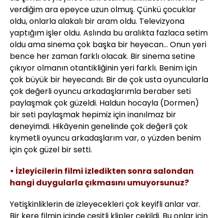
verdiğim ara epeyce uzun olmuş. Çünkü çocuklar
oldu, onlarla alakalı bir aram oldu. Televizyona
yaptığım işler oldu. Aslında bu aralıkta fazlaca setim
oldu ama sinema çok başka bir heyecan... Onun yeri
bence her zaman farklı olacak. Bir sinema setine
çıkıyor olmanın otantikliğinin yeri farklı. Benim için
çok büyük bir heyecandı. Bir de çok usta oyuncularla
çok değerli oyuncu arkadaşlarımla beraber seti
paylaşmak çok güzeldi. Haldun hocayla (Dormen)
bir seti paylaşmak hepimiz için inanılmaz bir
deneyimdi. Hikâyenin genelinde çok değerli çok
kıymetli oyuncu arkadaşlarım var, o yüzden benim
için çok güzel bir setti.
• İzleyicilerin filmi izledikten sonra salondan
hangi duygularla çıkmasını umuyorsunuz?
Yetişkinliklerin de izleyecekleri çok keyifli anlar var.
Bir kere filmin içinde çeşitli klipler çekildi. Bu onlar için