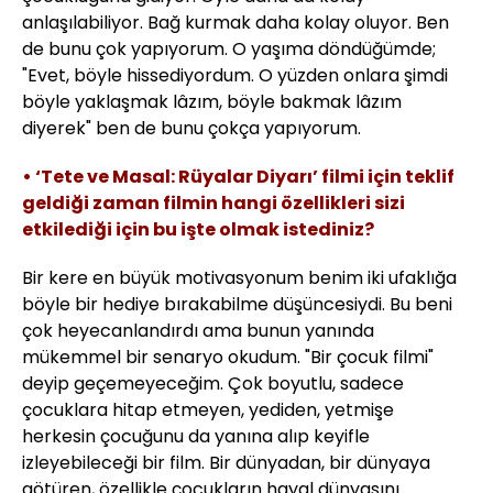
anlaşılabiliyor. Bağ kurmak daha kolay oluyor. Ben
de bunu çok yapıyorum. O yaşıma döndüğümde;
"Evet, böyle hissediyordum. O yüzden onlara şimdi
böyle yaklaşmak lâzım, böyle bakmak lâzım
diyerek" ben de bunu çokça yapıyorum.
• ‘Tete ve Masal: Rüyalar Diyarı’ filmi için teklif
geldiği zaman filmin hangi özellikleri sizi
etkilediği için bu işte olmak istediniz?
Bir kere en büyük motivasyonum benim iki ufaklığa
böyle bir hediye bırakabilme düşüncesiydi. Bu beni
çok heyecanlandırdı ama bunun yanında
mükemmel bir senaryo okudum. "Bir çocuk filmi"
deyip geçemeyeceğim. Çok boyutlu, sadece
çocuklara hitap etmeyen, yediden, yetmişe
herkesin çocuğunu da yanına alıp keyifle
izleyebileceği bir film. Bir dünyadan, bir dünyaya
götüren, özellikle çocukların hayal dünyasını