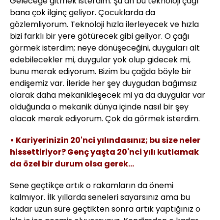
Geleceğe gitmek isterdim. Şu an bu teknoloji çağı
bana çok ilginç geliyor. Çocuklarda da
gözlemliyorum. Teknoloji hızla ilerleyecek ve hızla
bizi farklı bir yere götürecek gibi geliyor. O çağı
görmek isterdim; neye dönüşeceğini, duyguları alt
edebilecekler mi, duygular yok olup gidecek mi,
bunu merak ediyorum. Bizim bu çağda böyle bir
endişemiz var. İleride her şey duygudan bağımsız
olarak daha mekanikleşecek mi ya da duygular var
olduğunda o mekanik dünya içinde nasıl bir şey
olacak merak ediyorum. Çok da görmek isterdim.
• Kariyerinizin 20'nci yılındasınız; bu size neler
hissettiriyor? Genç yaşta 20'nci yılı kutlamak
da özel bir durum olsa gerek...
Sene geçtikçe artık o rakamların da önemi
kalmıyor. İlk yıllarda seneleri sayarsınız ama bu
kadar uzun süre geçtikten sonra artık yaptığınız o