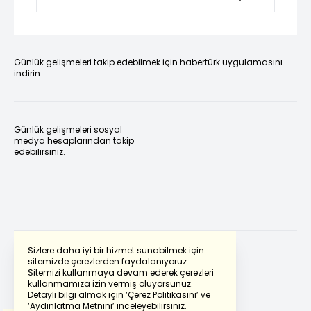
Günlük gelişmeleri takip edebilmek için habertürk uygulamasını
indirin
Günlük gelişmeleri sosyal
medya hesaplarından takip
edebilirsiniz.
Sizlere daha iyi bir hizmet sunabilmek için
sitemizde çerezlerden faydalanıyoruz.
Sitemizi kullanmaya devam ederek çerezleri
Powered by
Translate
kullanmamıza izin vermiş oluyorsunuz.
Detaylı bilgi almak için
‘Çerez Politikasını’
ve
‘Aydınlatma Metnini’
inceleyebilirsiniz.