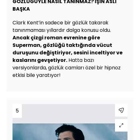
GÖZLÜĞÜYLE NASIL TANINMAZ? İŞİN ASLI
BAŞKA
Clark Kent’in sadece bir gözlük takarak
tanınmaması yıllardır dalga konusu oldu.
Ancak çizgi roman evrenine göre
Superman, gözlüğü taktığında vücut
duruşunu değiştiriyor, sesini inceltiyor ve
kaslarını gevşetiyor.
Hatta bazı
versiyonlarda, gözlük camları özel bir hipnoz
etkisi bile yaratıyor!
5