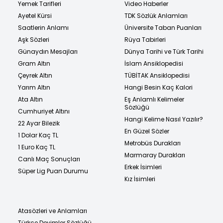
Yemek Tarifleri
Video Haberler
Ayetel Kürsi
TDK Sözlük Anlamları
Saatlerin Anlamı
Üniversite Taban Puanları
Aşk Sözleri
Rüya Tabirleri
Günaydın Mesajları
Dünya Tarihi ve Türk Tarihi
Gram Altın
İslam Ansiklopedisi
Çeyrek Altın
TÜBİTAK Ansiklopedisi
Yarım Altın
Hangi Besin Kaç Kalori
Ata Altın
Eş Anlamlı Kelimeler
Sözlüğü
Cumhuriyet Altını
Hangi Kelime Nasıl Yazılır?
22 Ayar Bilezik
En Güzel Sözler
1 Dolar Kaç TL
Metrobüs Durakları
1 Euro Kaç TL
Marmaray Durakları
Canlı Maç Sonuçları
Erkek İsimleri
Süper Lig Puan Durumu
Kız İsimleri
Atasözleri ve Anlamları
Türkçe Deyimler Sözlüğü