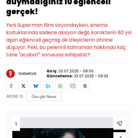
duymadığınız 10 eğlenceli
gerçek!
Yeni Superman filmi vizyondayken, sinema
koltuklarında sadece aksiyon değil, karakterin 80 yılı
aşan eğlenceli geçmişi de izleyicilerin zihnine
düşüyor. Peki, bu pelerinli kahraman hakkında kaç
tane "acaba?" sorusuna sahipsiniz?
Giriş:
20.07.2025 - 08:00
Habertürk
Güncelleme:
23.07.2025 - 09:33
ABONE OL
1