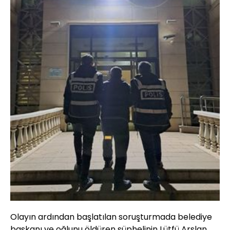
Olayın ardından başlatılan soruşturmada belediye
başkanı ve oğlunu öldüren şüphelinin Lütfü Arslan