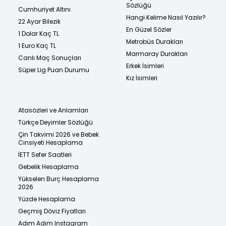
Sözlüğü
Cumhuriyet Altını
Hangi Kelime Nasıl Yazılır?
22 Ayar Bilezik
En Güzel Sözler
1 Dolar Kaç TL
Metrobüs Durakları
1 Euro Kaç TL
Marmaray Durakları
Canlı Maç Sonuçları
Erkek İsimleri
Süper Lig Puan Durumu
Kız İsimleri
Atasözleri ve Anlamları
Türkçe Deyimler Sözlüğü
Çin Takvimi 2026 ve Bebek
Cinsiyeti Hesaplama
İETT Sefer Saatleri
Gebelik Hesaplama
Yükselen Burç Hesaplama
2026
Yüzde Hesaplama
Geçmiş Döviz Fiyatları
Adım Adım Instagram