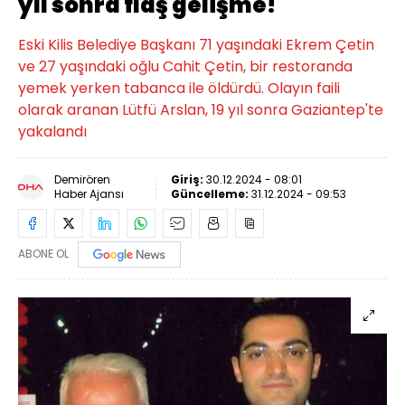
yıl sonra flaş gelişme!
Eski Kilis Belediye Başkanı 71 yaşındaki Ekrem Çetin
ve 27 yaşındaki oğlu Cahit Çetin, bir restoranda
yemek yerken tabanca ile öldürdü. Olayın faili
olarak aranan Lütfü Arslan, 19 yıl sonra Gaziantep'te
yakalandı
Demirören
Giriş:
30.12.2024 - 08:01
Haber Ajansı
Güncelleme:
31.12.2024 - 09:53
ABONE OL