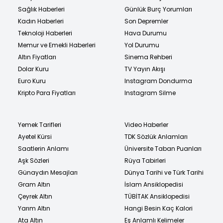
Sağlık Haberleri
Günlük Burç Yorumları
Kadın Haberleri
Son Depremler
Teknoloji Haberleri
Hava Durumu
Memur ve Emekli Haberleri
Yol Durumu
Altın Fiyatları
Sinema Rehberi
Dolar Kuru
TV Yayın Akışı
Euro Kuru
Instagram Dondurma
Kripto Para Fiyatları
Instagram Silme
Yemek Tarifleri
Video Haberler
Ayetel Kürsi
TDK Sözlük Anlamları
Saatlerin Anlamı
Üniversite Taban Puanları
Aşk Sözleri
Rüya Tabirleri
Günaydın Mesajları
Dünya Tarihi ve Türk Tarihi
Gram Altın
İslam Ansiklopedisi
Çeyrek Altın
TÜBİTAK Ansiklopedisi
Yarım Altın
Hangi Besin Kaç Kalori
Ata Altın
Eş Anlamlı Kelimeler