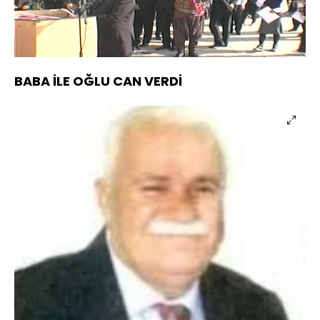
Yüklendi
:
29.21%
Sesi
Oynatma
720
Aç
Hızı
BABA İLE OĞLU CAN VERDİ