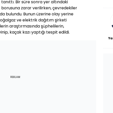
tanıttı. Bir süre sonra yer altındaki
De
haf
z borusuna zarar verilirken, çevredekiler
a
da bulundu. Bunun üzerine olay yerine
bl
doğalgaz ve elektrik dağıtım şirketi
plerin araştırmasında şüphelilerin,
inip, kaçak kazı yaptığı tespit edildi.
Ya
REKLAM