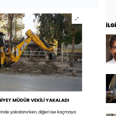
İLG
İYET MÜDÜR VEKİLİ YAKALADI
rinde yakalanırken, diğeri ise kaçmaya