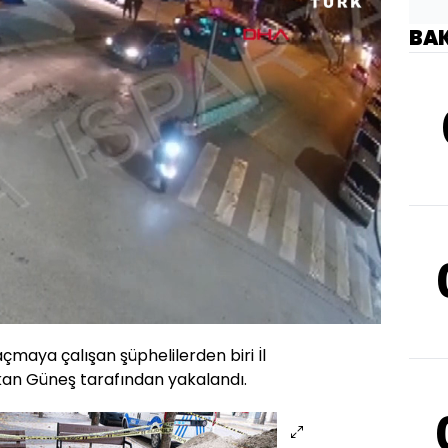
BA
Oynatma
Hızı
maya çalışan şüphelilerden biri İl
kan Güneş tarafından yakalandı.