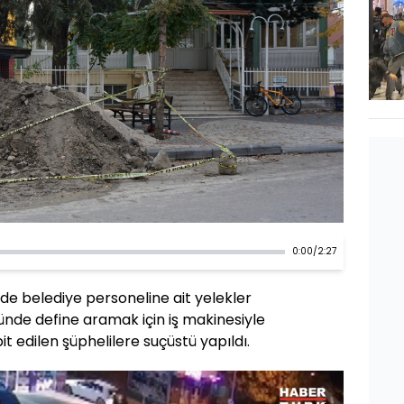
0:00
/
2:27
de belediye personeline ait yelekler
ünde define aramak için iş makinesiyle
it edilen şüphelilere suçüstü yapıldı.