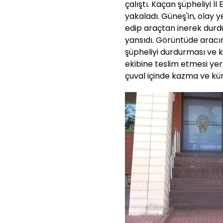
çalıştı. Kaçan şüpheliyi İ
yakaladı. Güneş'in, olay y
edip araçtan inerek durd
yansıdı. Görüntüde aracı
şüpheliyi durdurması ve k
ekibine teslim etmesi ye
çuval içinde kazma ve kü