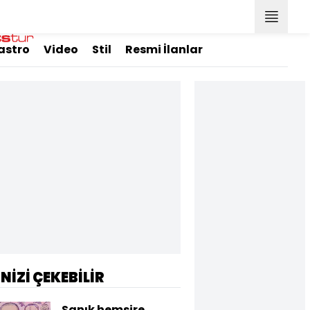
astro
Video
Stil
Resmi İlanlar
İNİZİ ÇEKEBİLİR
Sanık hemşire