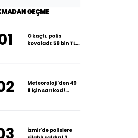
KMADAN GEÇME
01
O kaçtı, polis
kovaladı: 58 bin TL
ceza
02
Meteoroloji'den 49
il için sarı kod!
Sağanak ve fırtına
var!
03
İzmir'de polislere
silahlı saldırı! 3