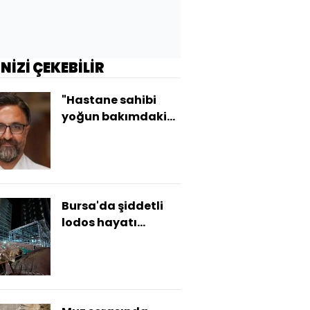
İNİZİ ÇEKEBİLİR
"Hastane sahibi
yoğun bakımdaki
kameraları
çıkarttı!"
Bursa'da şiddetli
lodos hayatı
olumsuz etkiledi