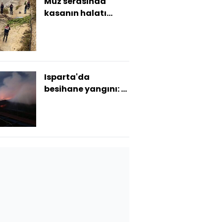
Muz serasında
kasanın halatı
koptu: 2 ölü, 2 ağır
yaralı
Isparta'da
besihane yangını: 12
küçükbaş hayvan
öldü