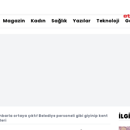
Magazin
Kadın
Sağlık
Yazılar
Teknoloji
G
İLG
hbarla ortaya çıktı! Belediye personeli gibi giyinip kent
leri