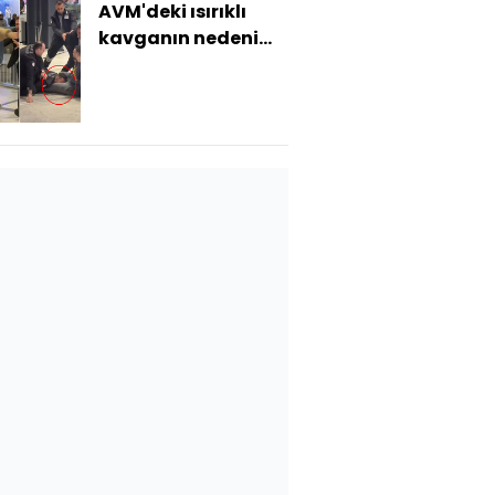
AVM'deki ısırıklı
kavganın nedeni
belli oldu