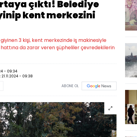
rtaya çıktı! Belediye
iyinip kent merkezini
 giyinen 3 kişi, kent merkezinde iş makinesiyle
k hattına da zarar veren şüpheliler çevredekilerin
024 - 09:34
:
21.11.2024 - 09:38
ABONE OL