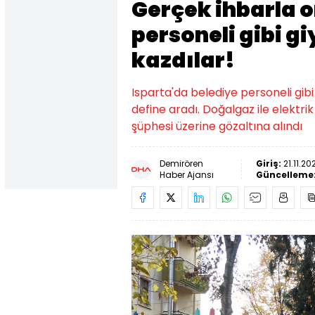
Gerçek ihbarla o
personeli gibi g
kazdılar!
Isparta'da belediye personeli gibi
define aradı. Doğalgaz ile elektri
şüphesi üzerine gözaltına alındı
Demirören
Giriş:
21.11.2
Haber Ajansı
Güncelleme