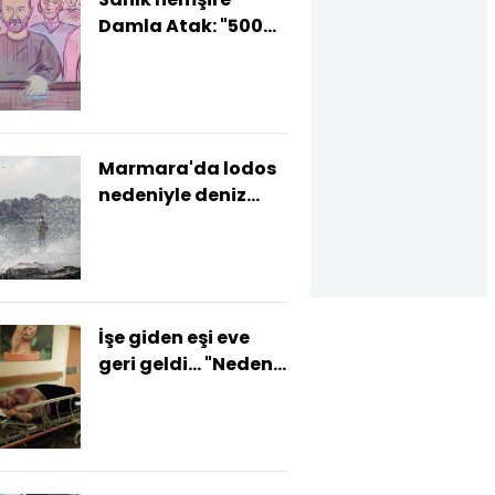
Damla Atak: "500
gram bebek mi olur
çek fişini!"
Marmara'da lodos
nedeniyle deniz
seferleri iptal!
İşe giden eşi eve
geri geldi... "Neden
geldin" sorusuna
çekiçle cevap!