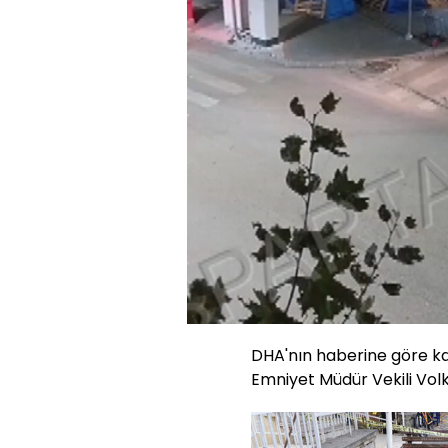
Yüklendi
:
55.06%
Sesi
Aç
DHA'nın haberine göre kaç
Emniyet Müdür Vekili Vol