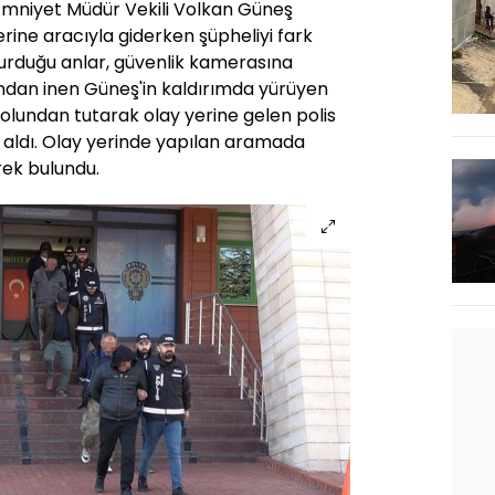
l Emniyet Müdür Vekili Volkan Güneş
erine aracıyla giderken şüpheliyi fark
urduğu anlar, güvenlik kamerasına
ndan inen Güneş'in kaldırımda yürüyen
olundan tutarak olay yerine gelen polis
r aldı. Olay yerinde yapılan aramada
rek bulundu.