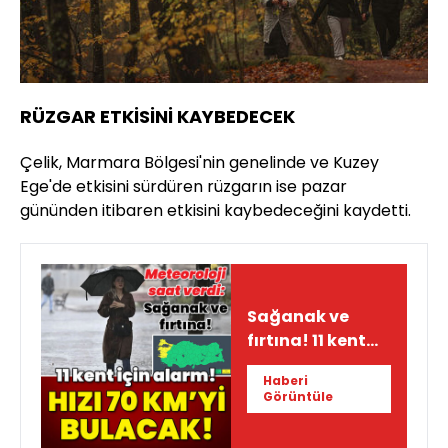
RÜZGAR ETKİSİNİ KAYBEDECEK
Çelik, Marmara Bölgesi'nin genelinde ve Kuzey
Ege'de etkisini sürdüren rüzgarın ise pazar
gününden itibaren etkisini kaybedeceğini kaydetti.
Sağanak ve
fırtına! 11 kent
için 'sarı' alarm!
Haberi
Hızı: 70 km
Görüntüle
olacak...