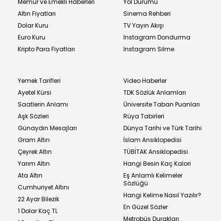
Memur ve Emekli Haberleri
Yol Durumu
Altın Fiyatları
Sinema Rehberi
Dolar Kuru
TV Yayın Akışı
Euro Kuru
Instagram Dondurma
Kripto Para Fiyatları
Instagram Silme
Yemek Tarifleri
Video Haberler
Ayetel Kürsi
TDK Sözlük Anlamları
Saatlerin Anlamı
Üniversite Taban Puanları
Aşk Sözleri
Rüya Tabirleri
Günaydın Mesajları
Dünya Tarihi ve Türk Tarihi
Gram Altın
İslam Ansiklopedisi
Çeyrek Altın
TÜBİTAK Ansiklopedisi
Yarım Altın
Hangi Besin Kaç Kalori
Ata Altın
Eş Anlamlı Kelimeler
Sözlüğü
Cumhuriyet Altını
Hangi Kelime Nasıl Yazılır?
22 Ayar Bilezik
En Güzel Sözler
1 Dolar Kaç TL
Metrobüs Durakları