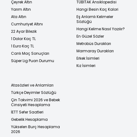
Çeyrek Altın
TÜBİTAK Ansiklopedisi
Yarım Altın
Hangi Besin Kaç Kalori
Ata Altın
Eş Anlamlı Kelimeler
Sözlüğü
Cumhuriyet Altını
Hangi Kelime Nasıl Yazılır?
22 Ayar Bilezik
En Güzel Sözler
1 Dolar Kaç TL
Metrobüs Durakları
1 Euro Kaç TL
Marmaray Durakları
Canlı Maç Sonuçları
Erkek İsimleri
Süper Lig Puan Durumu
Kız İsimleri
Atasözleri ve Anlamları
Türkçe Deyimler Sözlüğü
Çin Takvimi 2026 ve Bebek
Cinsiyeti Hesaplama
İETT Sefer Saatleri
Gebelik Hesaplama
Yükselen Burç Hesaplama
2026