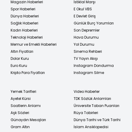
Magazin Haberleri
İstiklal Marşı
Spor Haberleri
E Okul VBS
Dünya Haberleri
E Devlet Giriş
Sağlık Haberleri
Günlük Burç Yorumları
Kadın Haberleri
Son Depremler
Teknoloji Haberleri
Hava Durumu
Memur ve Emekli Haberleri
Yol Durumu
Altın Fiyatları
Sinema Rehberi
Dolar Kuru
TV Yayın Akışı
Euro Kuru
Instagram Dondurma
Kripto Para Fiyatları
Instagram Silme
Yemek Tarifleri
Video Haberler
Ayetel Kürsi
TDK Sözlük Anlamları
Saatlerin Anlamı
Üniversite Taban Puanları
Aşk Sözleri
Rüya Tabirleri
Günaydın Mesajları
Dünya Tarihi ve Türk Tarihi
Gram Altın
İslam Ansiklopedisi