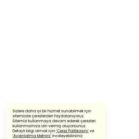
Sizlere daha iyi bir hizmet sunabilmek için
sitemizde çerezlerden faydalanıyoruz.
Sitemizi kullanmaya devam ederek çerezleri
Powered by
Translate
kullanmamıza izin vermiş oluyorsunuz.
Detaylı bilgi almak için
‘Çerez Politikasını’
ve
‘Aydınlatma Metnini’
inceleyebilirsiniz.