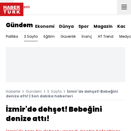
Canlı
Gündem
Ekonomi
Dünya
Spor
Magazin
Kadın
3.Sayfa
Politika
Eğitim
Güvenlik
İnanç
HT Trend
Medy
Haberler
Gündem
3. Sayfa
İzmir'de dehşet! Bebeğini
denize attı! | Son dakika haberleri
İzmir'de dehşet! Bebeğini
denize attı!