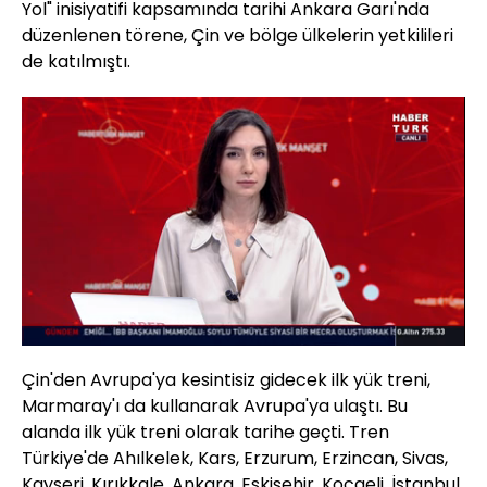
Yol" inisiyatifi kapsamında tarihi Ankara Garı'nda
düzenlenen törene, Çin ve bölge ülkelerin yetkilileri
de katılmıştı.
Yüklendi
:
15.53%
Sesi
Oynatma
Aç
Hızı
Çin'den Avrupa'ya kesintisiz gidecek ilk yük treni,
Marmaray'ı da kullanarak Avrupa'ya ulaştı. Bu
alanda ilk yük treni olarak tarihe geçti. Tren
Türkiye'de Ahılkelek, Kars, Erzurum, Erzincan, Sivas,
Kayseri, Kırıkkale, Ankara, Eskişehir, Kocaeli, İstanbul