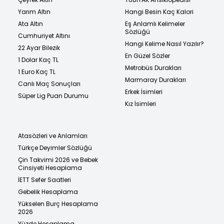
Yarım Altın
Hangi Besin Kaç Kalori
Ata Altın
Eş Anlamlı Kelimeler
Sözlüğü
Cumhuriyet Altını
Hangi Kelime Nasıl Yazılır?
22 Ayar Bilezik
En Güzel Sözler
1 Dolar Kaç TL
Metrobüs Durakları
1 Euro Kaç TL
Marmaray Durakları
Canlı Maç Sonuçları
Erkek İsimleri
Süper Lig Puan Durumu
Kız İsimleri
Atasözleri ve Anlamları
Türkçe Deyimler Sözlüğü
Çin Takvimi 2026 ve Bebek
Cinsiyeti Hesaplama
İETT Sefer Saatleri
Gebelik Hesaplama
Yükselen Burç Hesaplama
2026
Yüzde Hesaplama