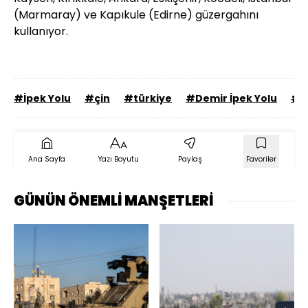
(Marmaray) ve Kapıkule (Edirne) güzergahını
kullanıyor.
#İpek Yolu
#çin
#türkiye
#Demir İpek Yolu
#s
Ana Sayfa
Yazı Boyutu
Paylaş
Favoriler
GÜNÜN ÖNEMLİ MANŞETLERİ