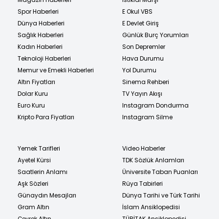
Spor Haberleri
E Okul VBS
Dünya Haberleri
E Devlet Giriş
Sağlık Haberleri
Günlük Burç Yorumları
Kadın Haberleri
Son Depremler
Teknoloji Haberleri
Hava Durumu
Memur ve Emekli Haberleri
Yol Durumu
Altın Fiyatları
Sinema Rehberi
Dolar Kuru
TV Yayın Akışı
Euro Kuru
Instagram Dondurma
Kripto Para Fiyatları
Instagram Silme
Yemek Tarifleri
Video Haberler
Ayetel Kürsi
TDK Sözlük Anlamları
Saatlerin Anlamı
Üniversite Taban Puanları
Aşk Sözleri
Rüya Tabirleri
Günaydın Mesajları
Dünya Tarihi ve Türk Tarihi
Gram Altın
İslam Ansiklopedisi
Çeyrek Altın
TÜBİTAK Ansiklopedisi