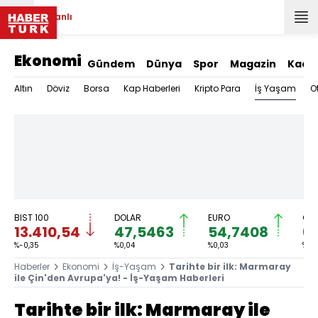
Canlı
Ekonomi
Gündem
Dünya
Spor
Magazin
Kadı
İş Yaşam
Altın
Döviz
Borsa
Kap Haberleri
Kripto Para
O
BIST 100
DOLAR
EURO
GRA
13.410,54
47,5463
54,7408
6.
%-0,35
%0,04
%0,03
%-0
Haberler
Ekonomi
İş-Yaşam
Tarihte bir ilk: Marmaray
ile Çin'den Avrupa'ya! - İş-Yaşam Haberleri
Tarihte bir ilk: Marmaray ile