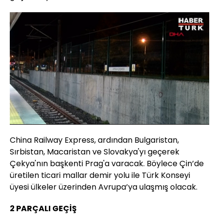
Yüklendi
:
38.63%
Sesi
Oynatma
Aç
Hızı
China Railway Express, ardından Bulgaristan,
Sırbistan, Macaristan ve Slovakya'yı geçerek
Çekya'nın başkenti Prag'a varacak. Böylece Çin’de
üretilen ticari mallar demir yolu ile Türk Konseyi
üyesi ülkeler üzerinden Avrupa’ya ulaşmış olacak.
2 PARÇALI GEÇİŞ