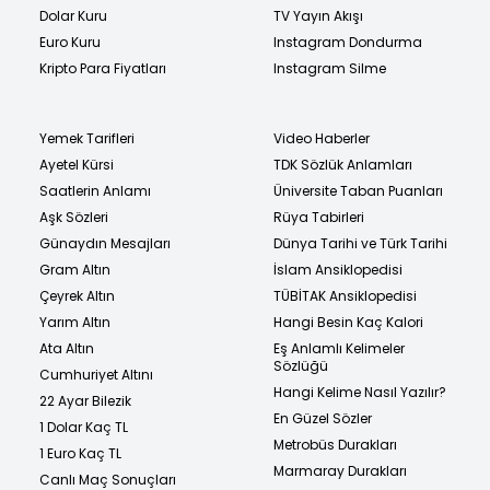
Dolar Kuru
TV Yayın Akışı
Euro Kuru
Instagram Dondurma
Kripto Para Fiyatları
Instagram Silme
Yemek Tarifleri
Video Haberler
Ayetel Kürsi
TDK Sözlük Anlamları
Saatlerin Anlamı
Üniversite Taban Puanları
Aşk Sözleri
Rüya Tabirleri
Günaydın Mesajları
Dünya Tarihi ve Türk Tarihi
Gram Altın
İslam Ansiklopedisi
Çeyrek Altın
TÜBİTAK Ansiklopedisi
Yarım Altın
Hangi Besin Kaç Kalori
Ata Altın
Eş Anlamlı Kelimeler
Sözlüğü
Cumhuriyet Altını
Hangi Kelime Nasıl Yazılır?
22 Ayar Bilezik
En Güzel Sözler
1 Dolar Kaç TL
Metrobüs Durakları
1 Euro Kaç TL
Marmaray Durakları
Canlı Maç Sonuçları