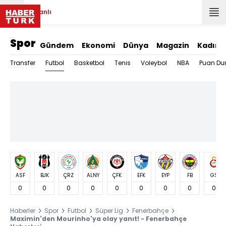
Canlı
Spor
Gündem
Ekonomi
Dünya
Magazin
Kadın
Futbol
Transfer
Basketbol
Tenis
Voleybol
NBA
Puan Du
ASF
BJK
ÇRZ
ALNY
ÇFK
EFK
EYP
FB
GS
0
0
0
0
0
0
0
0
0
Haberler
Spor
Futbol
Süper Lig
Fenerbahçe
Maximin'den Mourinho'ya olay yanıt! - Fenerbahçe