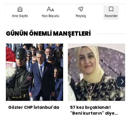
Ana Sayfa
Yazı Boyutu
Paylaş
Favoriler
GÜNÜN ÖNEMLİ MANŞETLERİ
Gözler CHP İstanbul'da
57 kez bıçaklandı!
"Beni kurtarın" diye
bağırdı!