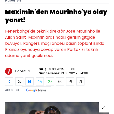
Haberleri
Maximin'den Mourinho'ya olay
yanıt!
Fenerbahçe'de teknik tirektör Jose Mourinho ile
Allan Saint-Maximin arasındaki gerilim gitgide
büyüyor. Rangers maçı öncesi basın toplantısında
Fransız oyuncuya cevap veren Portekizli teknik
adama yanıt gecikmedi.
Giriş:
13.03.2025 - 10:08
Habertürk
Güncelleme:
13.03.2025 - 14:06
ABONE OL