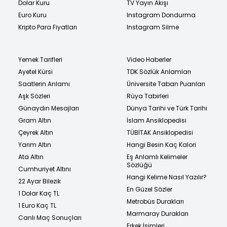
Dolar Kuru
TV Yayın Akışı
Euro Kuru
Instagram Dondurma
Kripto Para Fiyatları
Instagram Silme
Yemek Tarifleri
Video Haberler
Ayetel Kürsi
TDK Sözlük Anlamları
Saatlerin Anlamı
Üniversite Taban Puanları
Aşk Sözleri
Rüya Tabirleri
Günaydın Mesajları
Dünya Tarihi ve Türk Tarihi
Gram Altın
İslam Ansiklopedisi
Çeyrek Altın
TÜBİTAK Ansiklopedisi
Yarım Altın
Hangi Besin Kaç Kalori
Ata Altın
Eş Anlamlı Kelimeler
Sözlüğü
Cumhuriyet Altını
Hangi Kelime Nasıl Yazılır?
22 Ayar Bilezik
En Güzel Sözler
1 Dolar Kaç TL
Metrobüs Durakları
1 Euro Kaç TL
Marmaray Durakları
Canlı Maç Sonuçları
Erkek İsimleri