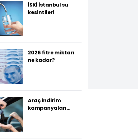
İSKİ İstanbul su
kesintileri
2026 fitre miktarı
ne kadar?
Araç indirim
kampanyaları
sürüyor