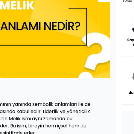
TÜMÜ
Kay
De
haf
a
bl
du
bor
mının yanında sembolik anlamları ile de
sında kabul edilr. Liderlik ve yöneticilik
elen Melik ismi aynı zamanda bu
ükler. Bu isim, bireyin hem içsel hem de
esini ifade eder.