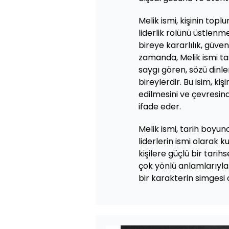
Melik ismi, kişinin to
liderlik rolünü üstlenme
bireye kararlılık, güven
zamanda, Melik ismi taş
saygı gören, sözü dinlen
bireylerdir. Bu isim, kiş
edilmesini ve çevresin
ifade eder.
Melik ismi, tarih boyu
liderlerin ismi olarak k
kişilere güçlü bir tarih
çok yönlü anlamlarıyla M
bir karakterin simgesi 