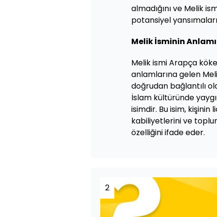
almadığını ve Melik ismi
potansiyel yansımaları
Melik İsminin Anlamı
Melik ismi Arapça köken
anlamlarına gelen Melik 
doğrudan bağlantılı olan
İslam kültüründe yaygı
isimdir. Bu isim, kişinin l
kabiliyetlerini ve top
özelliğini ifade eder.
2