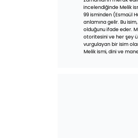
incelendiğinde Melik ism
99 isminden (Esmaül Hü
anlamına gelir. Bu isim,
olduğunu ifade eder. Mel
otoritesini ve her şey 
vurgulayan bir isim ola
Melik ismi, dini ve man