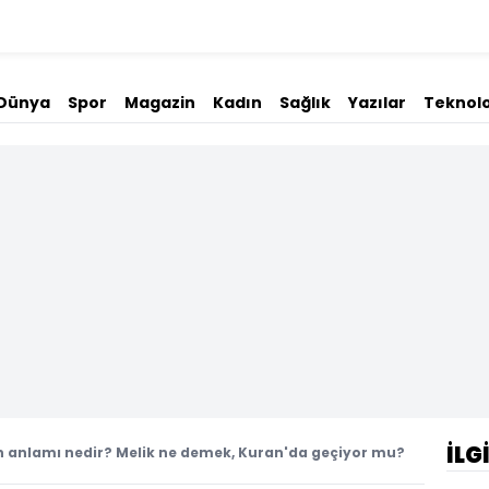
Dünya
Spor
Magazin
Kadın
Sağlık
Yazılar
Teknolo
İLG
n anlamı nedir? Melik ne demek, Kuran'da geçiyor mu?