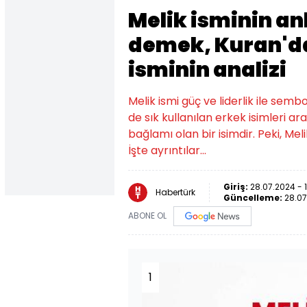
Melik isminin an
demek, Kuran'da
isminin analizi
Melik ismi güç ve liderlik ile sembo
de sık kullanılan erkek isimleri a
bağlamı olan bir isimdir. Peki, Me
İşte ayrıntılar...
Giriş:
28.07.2024 - 
Habertürk
Güncelleme:
28.07
ABONE OL
1