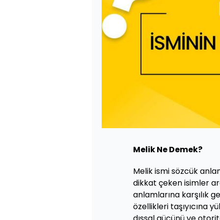
Melik Ne Demek?
Melik ismi sözcük anla
dikkat çeken isimler ara
anlamlarına karşılık g
özellikleri taşıyıcına y
dışsal gücünü ve otorit