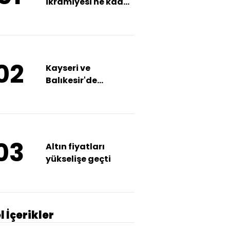
ikramiyesi ne kadar
olacak?
02
Kayseri ve
Balıkesir'de
deprem!
03
Altın fiyatları
yükselişe geçti
l İçerikler