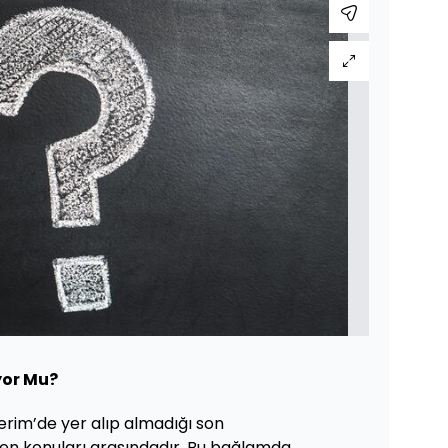
yor Mu?
Kerim’de yer alıp almadığı son
en konuları arasındadır. Bu bağlamda