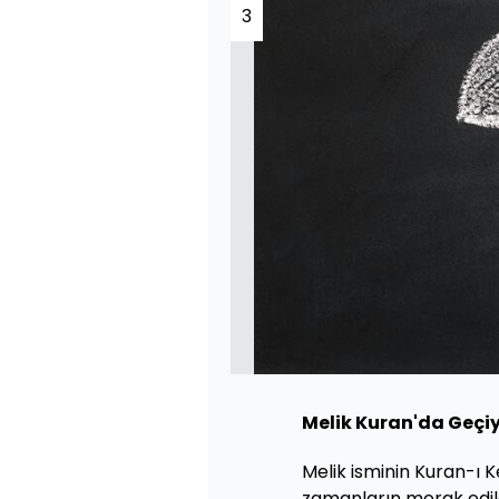
3
Melik Kuran'da Geçi
Melik isminin Kuran-ı 
zamanların merak edil