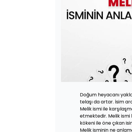
Doğum heyacanı yakla
telaşı da artar. İsim a
Melik ismi ile karşıla
etmektedir. Melik ismi
kökeni ile öne çıkan is
Melik isminin ne anlama