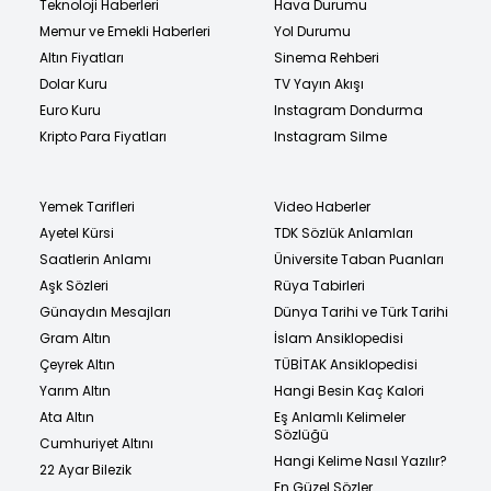
Teknoloji Haberleri
Hava Durumu
Memur ve Emekli Haberleri
Yol Durumu
Altın Fiyatları
Sinema Rehberi
Dolar Kuru
TV Yayın Akışı
Euro Kuru
Instagram Dondurma
Kripto Para Fiyatları
Instagram Silme
Yemek Tarifleri
Video Haberler
Ayetel Kürsi
TDK Sözlük Anlamları
Saatlerin Anlamı
Üniversite Taban Puanları
Aşk Sözleri
Rüya Tabirleri
Günaydın Mesajları
Dünya Tarihi ve Türk Tarihi
Gram Altın
İslam Ansiklopedisi
Çeyrek Altın
TÜBİTAK Ansiklopedisi
Yarım Altın
Hangi Besin Kaç Kalori
Ata Altın
Eş Anlamlı Kelimeler
Sözlüğü
Cumhuriyet Altını
Hangi Kelime Nasıl Yazılır?
22 Ayar Bilezik
En Güzel Sözler