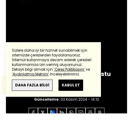
Sizlere daha iyi bir hizmet sunabilmek için
sitemizde çerezlerden faydalanıyoruz.
Güntay Şimşek
Sitemizi kullanmaya devam ederek çerezleri
Powered by
Translate
kullanmamıza izin vermiş oluyorsunuz.
Detaylı bilgi almak için
‘Çerez Politikasını’
ve
THY ve Pegasus engelli dostu
‘Aydınlatma Metnini’
inceleyebilirsiniz.
Bu çeviride
Google Translete
kullanılmıştır.
değil mi?
Anlam ve çeviri hatalarından
haberturk.com
DAHA FAZLA BİLGİ
KABUL ET
sorumlu değildir.
Giriş:
03 Kasım 2024 - 14:02
Güncelleme:
03 Kasım 2024 - 14:10