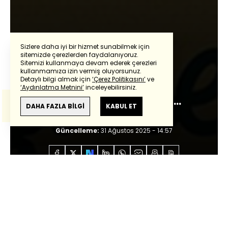
Sizlere daha iyi bir hizmet sunabilmek için
sitemizde çerezlerden faydalanıyoruz.
Sitemizi kullanmaya devam ederek çerezleri
Powered by
Translate
kullanmamıza izin vermiş oluyorsunuz.
Güntay Şimşek
Detaylı bilgi almak için
‘Çerez Politikasını’
ve
‘Aydınlatma Metnini’
inceleyebilirsiniz.
Bu çeviride
Google Translete
kullanılmıştır.
Pek yakında döneceğim…
Anlam ve çeviri hatalarından
haberturk.com
DAHA FAZLA BİLGİ
KABUL ET
sorumlu değildir.
Giriş:
31 Ağustos 2025 - 14:57
Güncelleme:
31 Ağustos 2025 - 14:57
Anasayfa
Özel İçerikler
Güntay Şimşek
Pek
yakında döneceğim…