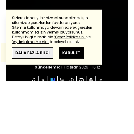
Sizlere daha iyi bir hizmet sunabilmek için
sitemizde çerezlerden faydalanıyoruz.
Sitemizi kullanmaya devam ederek çerezleri
Powered by
Translate
kullanmamıza izin vermiş oluyorsunuz.
Nasuhi Güngör
Detaylı bilgi almak için
‘Çerez Politikasını’
ve
‘Aydınlatma Metnini’
inceleyebilirsiniz.
Bu çeviride
Google Translete
kullanılmıştır.
"Yeni parti" ezberleri
Anlam ve çeviri hatalarından
haberturk.com
DAHA FAZLA BİLGİ
KABUL ET
sorumlu değildir.
Giriş:
11 Haziran 2026 - 16:08
Güncelleme:
11 Haziran 2026 - 16:12
Anasayfa
Özel İçerikler
Nasuhi Güngör
"Yeni
parti" ezberleri
Sesli Dinle
0:00
/
0:00