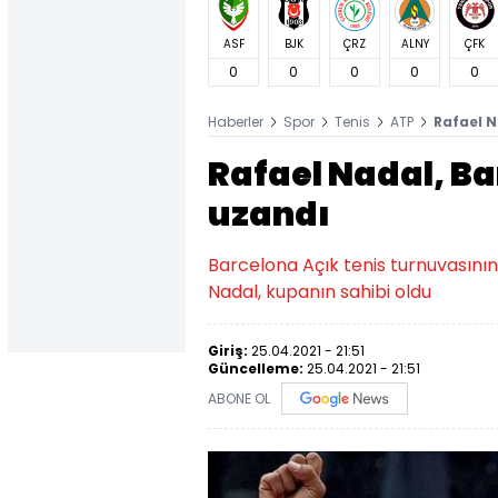
ASF
BJK
ÇRZ
ALNY
ÇFK
0
0
0
0
0
Haberler
Spor
Tenis
ATP
Rafael N
Rafael Nadal, B
uzandı
Barcelona Açık tenis turnuvasının 
Nadal, kupanın sahibi oldu
Giriş:
25.04.2021 - 21:51
Güncelleme:
25.04.2021 - 21:51
ABONE OL