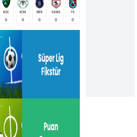
KOC
KON
İBFK
SAMS
TS
0
0
0
0
0