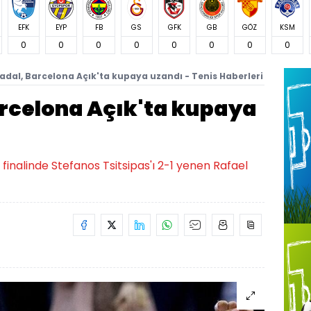
EFK
EYP
FB
GS
GFK
GB
GÖZ
KSM
0
0
0
0
0
0
0
0
adal, Barcelona Açık'ta kupaya uzandı - Tenis Haberleri
arcelona Açık'ta kupaya
finalinde Stefanos Tsitsipas'ı 2-1 yenen Rafael