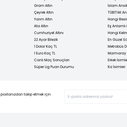
Gram Altın
İslam Ansi
Çeyrek Altın
TÜBİTAK An
Yarım Altın
Hangi Besi
Ata Altın
Eş Anlamlı 
Cumhuriyet Altını
Hangi Kelim
22 Ayar Bilezik
En Güzel Sö
1 Dolar Kaç TL
Metrobüs D
1 Euro Kaç TL
Marmaray D
Canlı Maç Sonuçları
Erkek İsimle
Süper Lig Puan Durumu
Kız İsimleri
-postanızdan takip etmek için