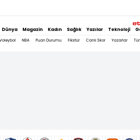
Dünya
Magazin
Kadın
Sağlık
Yazılar
Teknoloji
G
Voleybol
NBA
Puan Durumu
Fikstür
Canlı Skor
Yazarlar
Tü