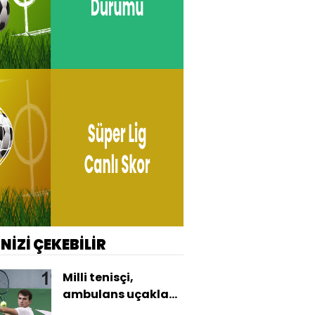
İNİZİ ÇEKEBİLİR
Milli tenisçi,
ambulans uçakla
Türkiye'ye