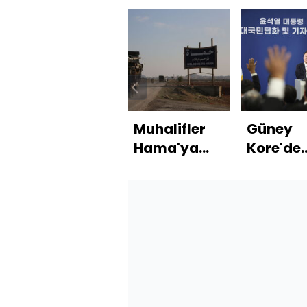
Muhalifler
Güney
Hama'ya
Kore'de
ilerliyor!
siyasi kr