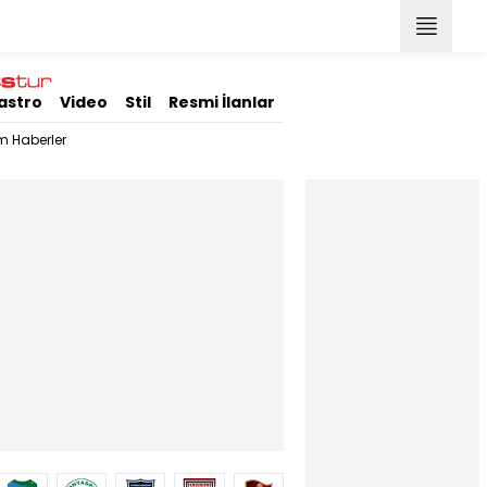
astro
Video
Stil
Resmi İlanlar
m Haberler