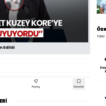
Videoyu
Oynat
Öze
TÜMÜ
n Edildi
Kay
De
haf
a
bl
Paylaş
Favoriler
ERİ