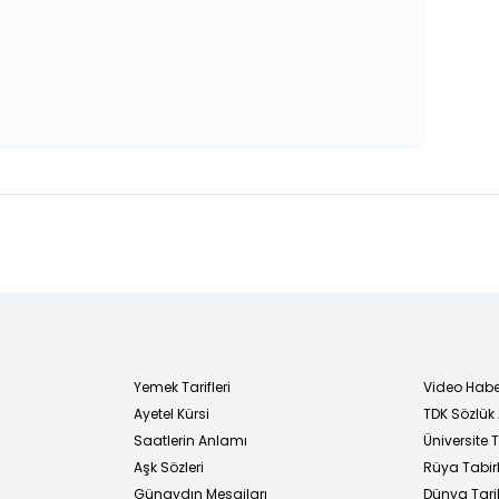
Yemek Tarifleri
Video Habe
Ayetel Kürsi
TDK Sözlük
i
Saatlerin Anlamı
Üniversite
Aşk Sözleri
Rüya Tabirl
Günaydın Mesajları
Dünya Tarih