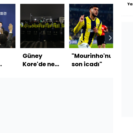
Ya
Güney
"Mourinho'nun
Cum
Kore'de ne
son icadı"
Erd
iz
oldu?
Puti
gör