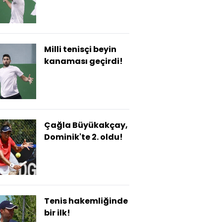
getirilecek
Milli tenisçi beyin
kanaması geçirdi!
Çağla Büyükakçay,
Dominik'te 2. oldu!
Tenis hakemliğinde
bir ilk!