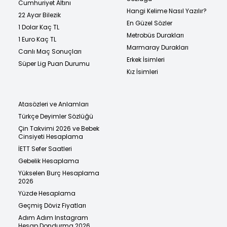
Cumhuriyet Altını
Hangi Kelime Nasıl Yazılır?
22 Ayar Bilezik
En Güzel Sözler
1 Dolar Kaç TL
Metrobüs Durakları
1 Euro Kaç TL
Marmaray Durakları
Canlı Maç Sonuçları
Erkek İsimleri
Süper Lig Puan Durumu
Kız İsimleri
Atasözleri ve Anlamları
Türkçe Deyimler Sözlüğü
Çin Takvimi 2026 ve Bebek
Cinsiyeti Hesaplama
İETT Sefer Saatleri
Gebelik Hesaplama
Yükselen Burç Hesaplama
2026
Yüzde Hesaplama
Geçmiş Döviz Fiyatları
Adım Adım Instagram
Hesap Dondurma 2026