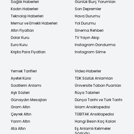
Sağlık Haberleri
Günlük Burç Yorumları
Kadın Haberleri
Son Depremler
Teknoloji Haberleri
Hava Durumu
Memur ve Emekli Haberleri
Yol Durumu
Altın Fiyatları
Sinema Rehberi
Dolar Kuru
TV Yayın Akışı
Euro Kuru
Instagram Dondurma
Kripto Para Fiyatları
Instagram Silme
Yemek Tarifleri
Video Haberler
Ayetel Kürsi
TDK Sözlük Anlamları
Saatlerin Anlamı
Üniversite Taban Puanları
Aşk Sözleri
Rüya Tabirleri
Günaydın Mesajları
Dünya Tarihi ve Türk Tarihi
Gram Altın
İslam Ansiklopedisi
Çeyrek Altın
TÜBİTAK Ansiklopedisi
Yarım Altın
Hangi Besin Kaç Kalori
Ata Altın
Eş Anlamlı Kelimeler
Sözlüğü