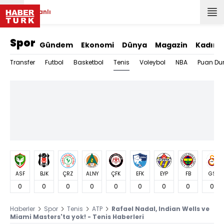
Canlı
Spor
Gündem
Ekonomi
Dünya
Magazin
Kadın
Tenis
Transfer
Futbol
Basketbol
Voleybol
NBA
Puan Du
ASF
BJK
ÇRZ
ALNY
ÇFK
EFK
EYP
FB
GS
0
0
0
0
0
0
0
0
0
Haberler
Spor
Tenis
ATP
Rafael Nadal, Indian Wells ve
Miami Masters'ta yok! - Tenis Haberleri