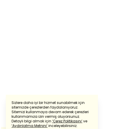
Sizlere daha iyi bir hizmet sunabilmek için
sitemizde çerezlerden faydalanıyoruz.
Sitemizi kullanmaya devam ederek çerezleri
Powered by
Translate
kullanmamıza izin vermiş oluyorsunuz.
Detaylı bilgi almak için
‘Çerez Politikasını’
ve
‘Aydınlatma Metnini’
inceleyebilirsiniz.