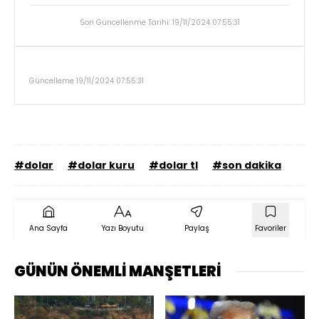
Son Güncellenme Tarihi: 19/11/2024 07:55:31
Güncelleme 19/11/2024 07:55:31
#dolar
#dolar kuru
#dolar tl
#son dakika
Ana Sayfa
Yazı Boyutu
Paylaş
Favoriler
GÜNÜN ÖNEMLİ MANŞETLERİ