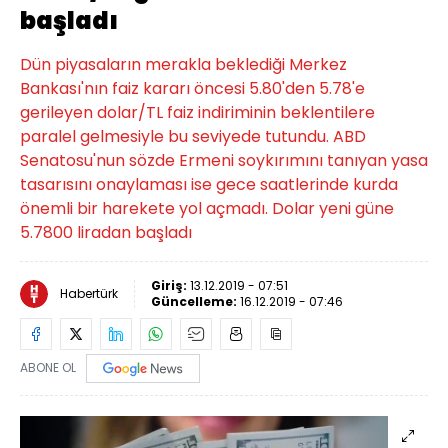
başladı
Dün piyasaların merakla beklediği Merkez
Bankası'nın faiz kararı öncesi 5.80'den 5.78'e
gerileyen dolar/TL faiz indiriminin beklentilere
paralel gelmesiyle bu seviyede tutundu. ABD
Senatosu'nun sözde Ermeni soykırımını tanıyan yasa
tasarısını onaylaması ise gece saatlerinde kurda
önemli bir harekete yol açmadı. Dolar yeni güne
5.7800 liradan başladı
Giriş:
13.12.2019 - 07:51
Habertürk
Güncelleme:
16.12.2019 - 07:46
ABONE OL