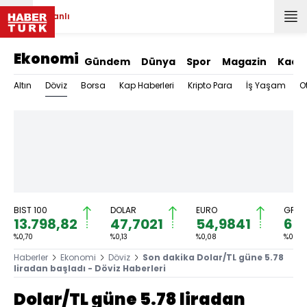
Canlı
Ekonomi
Gündem
Dünya
Spor
Magazin
Kadı
Döviz
Altın
Borsa
Kap Haberleri
Kripto Para
İş Yaşam
O
BIST 100
DOLAR
EURO
GRAM
13.798,82
47,7021
54,9841
6.5
%0,70
%0,13
%0,08
%0,63
Haberler
Ekonomi
Döviz
Son dakika Dolar/TL güne 5.78
liradan başladı - Döviz Haberleri
Dolar/TL güne 5.78 liradan