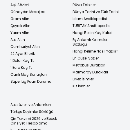
Aşk Sözleri
Rüya Tabirleri
Günaydın Mesajları
Dünya Tarihi ve Türk Tarihi
Gram Altın
İslam Ansiklopedisi
Çeyrek Altın
TÜBİTAK Ansiklopedisi
Yarım Altın
Hangi Besin Kaç Kalori
Ata Altın
Eş Anlamlı Kelimeler
Sözlüğü
Cumhuriyet Altını
Hangi Kelime Nasıl Yazılır?
22 Ayar Bilezik
En Güzel Sözler
1 Dolar Kaç TL
Metrobüs Durakları
1 Euro Kaç TL
Marmaray Durakları
Canlı Maç Sonuçları
Erkek İsimleri
Süper Lig Puan Durumu
Kız İsimleri
Atasözleri ve Anlamları
Türkçe Deyimler Sözlüğü
Çin Takvimi 2026 ve Bebek
Cinsiyeti Hesaplama