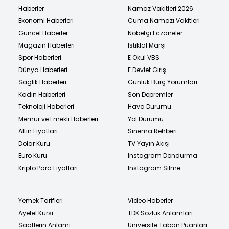
Haberler
Namaz Vakitleri 2026
Ekonomi Haberleri
Cuma Namazı Vakitleri
Güncel Haberler
Nöbetçi Eczaneler
Magazin Haberleri
İstiklal Marşı
Spor Haberleri
E Okul VBS
Dünya Haberleri
E Devlet Giriş
Sağlık Haberleri
Günlük Burç Yorumları
Kadın Haberleri
Son Depremler
Teknoloji Haberleri
Hava Durumu
Memur ve Emekli Haberleri
Yol Durumu
Altın Fiyatları
Sinema Rehberi
Dolar Kuru
TV Yayın Akışı
Euro Kuru
Instagram Dondurma
Kripto Para Fiyatları
Instagram Silme
Yemek Tarifleri
Video Haberler
Ayetel Kürsi
TDK Sözlük Anlamları
Saatlerin Anlamı
Üniversite Taban Puanları