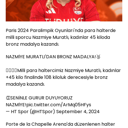
Paris 2024 Paralimpik Oyunları'nda para halterde
milli sporcu Nazmiye Muratlı, kadınlar 45 kiloda
bronz madalya kazandı.
NAZMİYE MURATLI'DAN BRONZ MADALYA!🥉
🏋️‍♀️🇹🇷Milli para haltercimiz Nazmiye Muratlı, kadınlar
+45 kilo finalinde 108 kiloluk derecesiyle bronz
madalya kazandı.
👏SENİNLE GURUR DUYUYORUZ
NAZMİYE!
pic.twitter.com/ArMq05HFys
— HT Spor (@HTSpor)
September 4, 2024
Porte de la Chapelle Arena'da düzenlenen halter