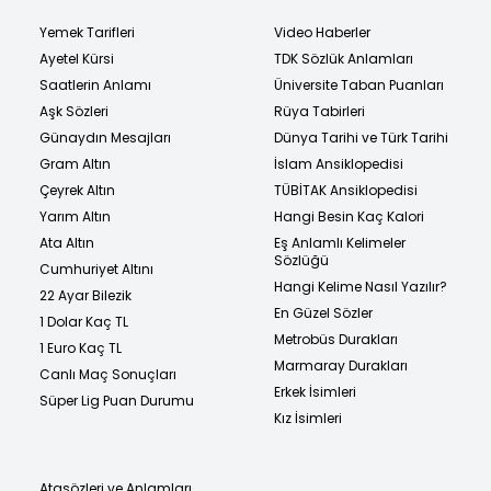
Yemek Tarifleri
Video Haberler
Ayetel Kürsi
TDK Sözlük Anlamları
Saatlerin Anlamı
Üniversite Taban Puanları
Aşk Sözleri
Rüya Tabirleri
Günaydın Mesajları
Dünya Tarihi ve Türk Tarihi
Gram Altın
İslam Ansiklopedisi
Çeyrek Altın
TÜBİTAK Ansiklopedisi
Yarım Altın
Hangi Besin Kaç Kalori
Ata Altın
Eş Anlamlı Kelimeler
Sözlüğü
Cumhuriyet Altını
Hangi Kelime Nasıl Yazılır?
22 Ayar Bilezik
En Güzel Sözler
1 Dolar Kaç TL
Metrobüs Durakları
1 Euro Kaç TL
Marmaray Durakları
Canlı Maç Sonuçları
Erkek İsimleri
Süper Lig Puan Durumu
Kız İsimleri
Atasözleri ve Anlamları