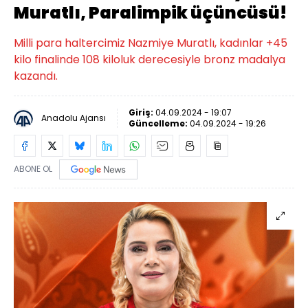
Muratlı, Paralimpik üçüncüsü!
Milli para haltercimiz Nazmiye Muratlı, kadınlar +45
kilo finalinde 108 kiloluk derecesiyle bronz madalya
kazandı.
Giriş:
04.09.2024 - 19:07
Anadolu Ajansı
Güncelleme:
04.09.2024 - 19:26
ABONE OL