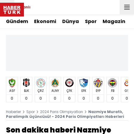
Canlı
Gündem
Ekonomi
Dünya
Spor
Magazin
ASF
BJK
ÇRZ
ALNY
ÇFK
EFK
EYP
FB
GS
0
0
0
0
0
0
0
0
0
Haberler
Spor
2024 Paris Olimpiyatları
Nazmiye Muratlı,
Paralimpik üçüncüsü! - 2024 Paris Olimpiyatları Haberleri
Son dakika haberi Nazmiye