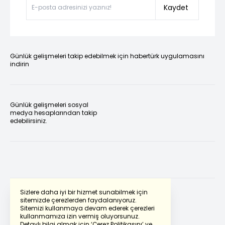
Kaydet
Günlük gelişmeleri takip edebilmek için habertürk uygulamasını
indirin
Günlük gelişmeleri sosyal
medya hesaplarından takip
edebilirsiniz.
Sizlere daha iyi bir hizmet sunabilmek için
sitemizde çerezlerden faydalanıyoruz.
Sitemizi kullanmaya devam ederek çerezleri
Powered by
Translate
kullanmamıza izin vermiş oluyorsunuz.
Detaylı bilgi almak için
‘Çerez Politikasını’
ve