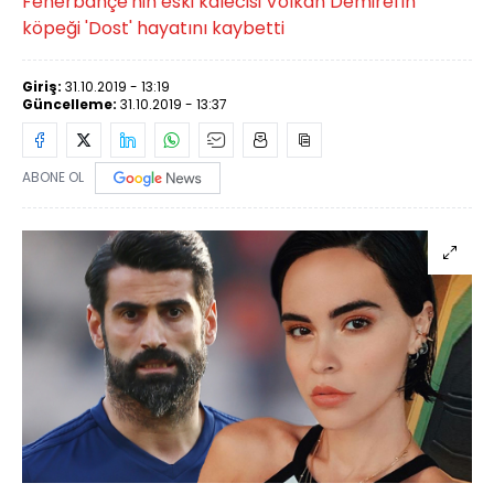
Fenerbahçe'nin eski kalecisi Volkan Demirel'in
köpeği 'Dost' hayatını kaybetti
Giriş:
31.10.2019 - 13:19
Güncelleme:
31.10.2019 - 13:37
ABONE OL