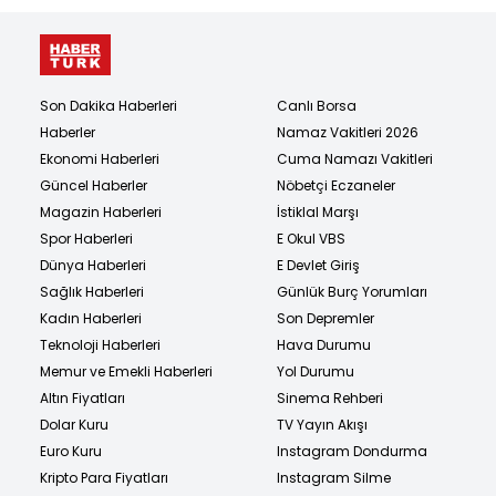
Son Dakika Haberleri
Canlı Borsa
Haberler
Namaz Vakitleri 2026
Ekonomi Haberleri
Cuma Namazı Vakitleri
Güncel Haberler
Nöbetçi Eczaneler
Magazin Haberleri
İstiklal Marşı
Spor Haberleri
E Okul VBS
Dünya Haberleri
E Devlet Giriş
Sağlık Haberleri
Günlük Burç Yorumları
Kadın Haberleri
Son Depremler
Teknoloji Haberleri
Hava Durumu
Memur ve Emekli Haberleri
Yol Durumu
Altın Fiyatları
Sinema Rehberi
Dolar Kuru
TV Yayın Akışı
Euro Kuru
Instagram Dondurma
Kripto Para Fiyatları
Instagram Silme