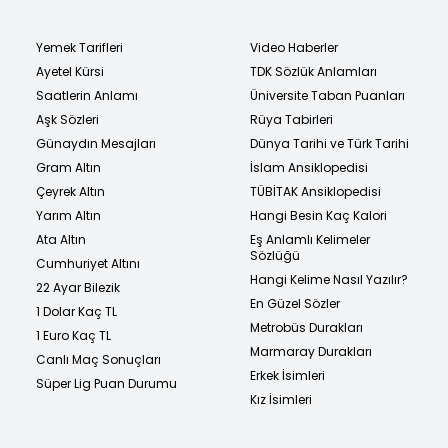
Yemek Tarifleri
Video Haberler
Ayetel Kürsi
TDK Sözlük Anlamları
Saatlerin Anlamı
Üniversite Taban Puanları
Aşk Sözleri
Rüya Tabirleri
Günaydın Mesajları
Dünya Tarihi ve Türk Tarihi
Gram Altın
İslam Ansiklopedisi
Çeyrek Altın
TÜBİTAK Ansiklopedisi
Yarım Altın
Hangi Besin Kaç Kalori
Ata Altın
Eş Anlamlı Kelimeler
Sözlüğü
Cumhuriyet Altını
Hangi Kelime Nasıl Yazılır?
22 Ayar Bilezik
En Güzel Sözler
1 Dolar Kaç TL
Metrobüs Durakları
1 Euro Kaç TL
Marmaray Durakları
Canlı Maç Sonuçları
Erkek İsimleri
Süper Lig Puan Durumu
Kız İsimleri