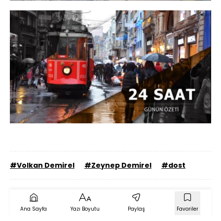
Yüklendi
:
59.18%
Sesi
Oynatma
Aç
Hızı
#Volkan Demirel
#Zeynep Demirel
#dost
Ana Sayfa
Yazı Boyutu
Paylaş
Favoriler