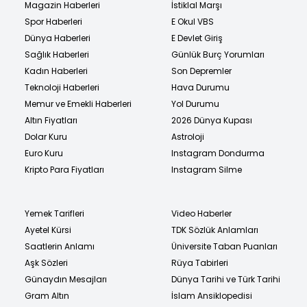
Magazin Haberleri
İstiklal Marşı
Spor Haberleri
E Okul VBS
Dünya Haberleri
E Devlet Giriş
Sağlık Haberleri
Günlük Burç Yorumları
Kadın Haberleri
Son Depremler
Teknoloji Haberleri
Hava Durumu
Memur ve Emekli Haberleri
Yol Durumu
Altın Fiyatları
2026 Dünya Kupası
Dolar Kuru
Astroloji
Euro Kuru
Instagram Dondurma
Kripto Para Fiyatları
Instagram Silme
Yemek Tarifleri
Video Haberler
Ayetel Kürsi
TDK Sözlük Anlamları
Saatlerin Anlamı
Üniversite Taban Puanları
Aşk Sözleri
Rüya Tabirleri
Günaydın Mesajları
Dünya Tarihi ve Türk Tarihi
Gram Altın
İslam Ansiklopedisi