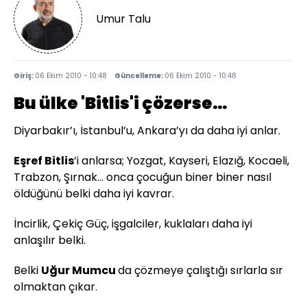
Umur Talu
Giriş:
06 Ekim 2010 - 10:48
Güncelleme:
06 Ekim 2010 - 10:48
Bu ülke 'Bitlis'i çözerse…
Diyarbakır’ı, İstanbul’u, Ankara’yı da daha iyi anlar.
Eşref Bitlis
’i anlarsa; Yozgat, Kayseri, Elazığ, Kocaeli,
Trabzon, Şırnak… onca çocuğun biner biner nasıl
öldüğünü belki daha iyi kavrar.
İncirlik, Çekiç Güç, işgalciler, kuklaları daha iyi
anlaşılır belki.
Belki
Uğur Mumcu
da çözmeye çalıştığı sırlarla sır
olmaktan çıkar.