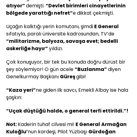
atıyor”
demişti.
“Devlet birimleri cinayetlerinin
bölgede yarattığı nefret”
e dikkat çekmişti.
Uçağın kalktığı yerin komutanı, şimdi
E General
sıfatıyla, paralı üniversite kadrosundan, TV’de
“militarizme, balyoza, savaşa evet; bedelli
askerliğe hayır”
yıldızı.
Çok konuşuyor, bir tek bu konuda doğru dürüst bir
şey söylemiyor! O gün acele
“Buzlanma”
diyen
Genelkurmay Başkanı
Güreş
gibi!
“Kaza yeri”
ne giden ilk savcı, Emekli Albay ise hala
şaşkın:
“Uçak düştüğü halde, o general terfi ettirildi.”!
Not:
Kaderin tuhaf cilvesi mi!
E General
Armağan
Kuloğlu’
nun kardeşi, Pilot Yüzbaşı
Gürdoğan