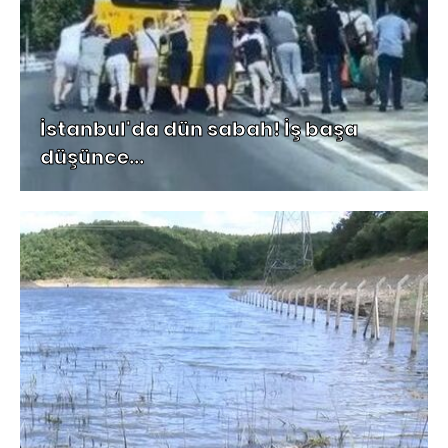
İstanbul'da dün sabah! İş başa
düşünce...