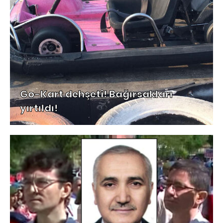
Go-Kart dehşeti! Bağırsakları
yırtıldı!