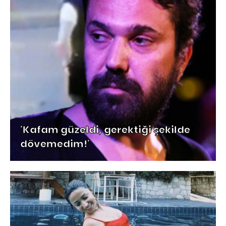
'Kafam güzeldi, gerektiği şekilde
dövemedim!'