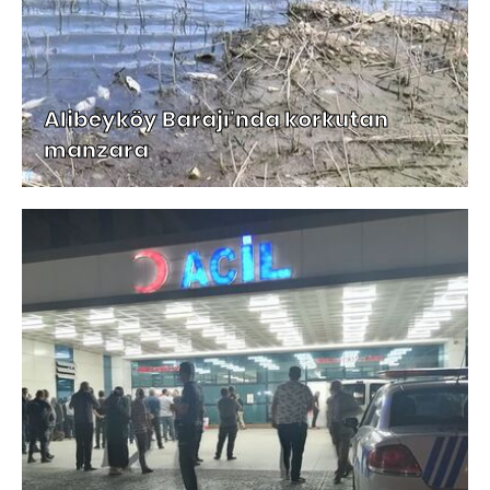
Alibeyköy Barajı'nda korkutan
manzara