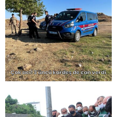
Çok acı! 3'üncü kardeş de can verdi