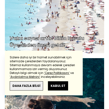
Vaka sayısı arttı! Bilim Kurulu
Üyesinden öneri geldi!
Sizlere daha iyi bir hizmet sunabilmek için
sitemizde çerezlerden faydalanıyoruz.
Sitemizi kullanmaya devam ederek çerezleri
kullanmamıza izin vermiş oluyorsunuz.
Detaylı bilgi almak için
‘Çerez Politikasını’
ve
‘Aydınlatma Metnini’
inceleyebilirsiniz.
DAHA FAZLA BİLGİ
KABUL ET