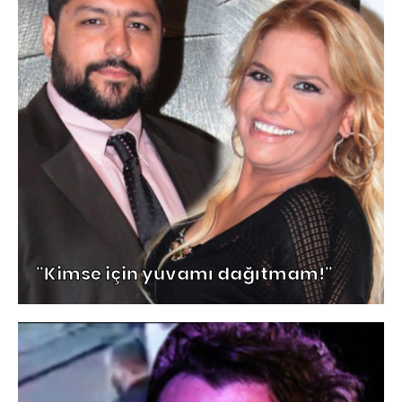
"Kimse için yuvamı dağıtmam!"