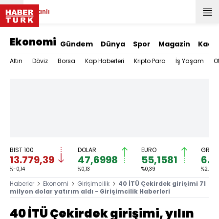
Canlı
Ekonomi
Gündem
Dünya
Spor
Magazin
Kadı
Altın
Döviz
Borsa
Kap Haberleri
Kripto Para
İş Yaşam
O
BIST 100
DOLAR
EURO
GRAM 
13.779,39
47,6998
55,1581
6.6
%-0,14
%0,13
%0,39
%2,59
Haberler
Ekonomi
Girişimcilik
40 İTÜ Çekirdek girişimi 71
milyon dolar yatırım aldı - Girişimcilik Haberleri
40 İTÜ Çekirdek girişimi, yılın