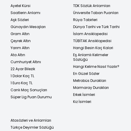
Ayetel Kürsi
TDK Sözlük Anlamları
Saatlerin Anlamı
Üniversite Taban Puanları
Aşk Sözleri
Rüya Tabirleri
Günaydın Mesajları
Dünya Tarihi ve Türk Tarihi
Gram Altın
İslam Ansiklopedisi
Çeyrek Altın
TÜBİTAK Ansiklopedisi
Yarım Altın
Hangi Besin Kaç Kalori
Ata Altın
Eş Anlamlı Kelimeler
Sözlüğü
Cumhuriyet Altını
Hangi Kelime Nasıl Yazılır?
22 Ayar Bilezik
En Güzel Sözler
1 Dolar Kaç TL
Metrobüs Durakları
1 Euro Kaç TL
Marmaray Durakları
Canlı Maç Sonuçları
Erkek İsimleri
Süper Lig Puan Durumu
Kız İsimleri
Atasözleri ve Anlamları
Türkçe Deyimler Sözlüğü