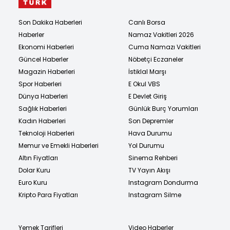
Son Dakika Haberleri
Canlı Borsa
Haberler
Namaz Vakitleri 2026
Ekonomi Haberleri
Cuma Namazı Vakitleri
Güncel Haberler
Nöbetçi Eczaneler
Magazin Haberleri
İstiklal Marşı
Spor Haberleri
E Okul VBS
Dünya Haberleri
E Devlet Giriş
Sağlık Haberleri
Günlük Burç Yorumları
Kadın Haberleri
Son Depremler
Teknoloji Haberleri
Hava Durumu
Memur ve Emekli Haberleri
Yol Durumu
Altın Fiyatları
Sinema Rehberi
Dolar Kuru
TV Yayın Akışı
Euro Kuru
Instagram Dondurma
Kripto Para Fiyatları
Instagram Silme
Yemek Tarifleri
Video Haberler