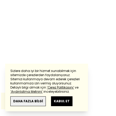
Sizlere daha iyi bir hizmet sunabilmek için
sitemizde çerezlerden faydalanıyoruz.
Sitemizi kullanmaya devam ederek çerezleri
Powered by
Translate
kullanmamıza izin vermiş oluyorsunuz.
Detaylı bilgi almak için
‘Çerez Politikasını’
ve
‘Aydınlatma Metnini’
inceleyebilirsiniz.
Bu çeviride
Google Translete
kullanılmıştır.
Anlam ve çeviri hatalarından
haberturk.com
DAHA FAZLA BİLGİ
KABUL ET
sorumlu değildir.