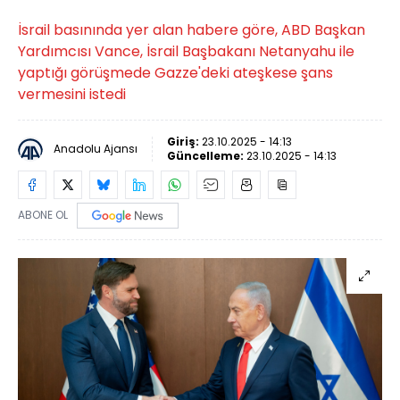
İsrail basınında yer alan habere göre, ABD Başkan
Yardımcısı Vance, İsrail Başbakanı Netanyahu ile
yaptığı görüşmede Gazze'deki ateşkese şans
vermesini istedi
Giriş:
23.10.2025 - 14:13
Anadolu Ajansı
Güncelleme:
23.10.2025 - 14:13
ABONE OL