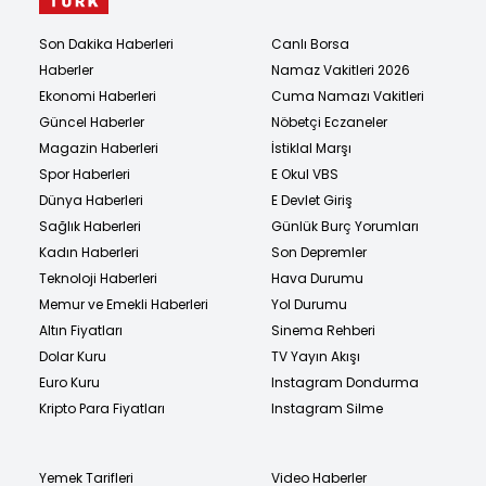
Son Dakika Haberleri
Canlı Borsa
Haberler
Namaz Vakitleri 2026
Ekonomi Haberleri
Cuma Namazı Vakitleri
Güncel Haberler
Nöbetçi Eczaneler
Magazin Haberleri
İstiklal Marşı
Spor Haberleri
E Okul VBS
Dünya Haberleri
E Devlet Giriş
Sağlık Haberleri
Günlük Burç Yorumları
Kadın Haberleri
Son Depremler
Teknoloji Haberleri
Hava Durumu
Memur ve Emekli Haberleri
Yol Durumu
Altın Fiyatları
Sinema Rehberi
Dolar Kuru
TV Yayın Akışı
Euro Kuru
Instagram Dondurma
Kripto Para Fiyatları
Instagram Silme
Yemek Tarifleri
Video Haberler