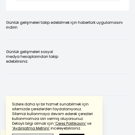
Günlük gelişmeleri takip edebilmek için habertürk uygulamasını
indirin
Günlük gelişmeleri sosyal
medya hesaplarından takip
edebilirsiniz.
Sizlere daha iyi bir hizmet sunabilmek için
sitemizde çerezlerden faydalanıyoruz.
Sitemizi kullanmaya devam ederek çerezleri
Powered by
Translate
kullanmamıza izin vermiş oluyorsunuz.
Detaylı bilgi almak için
‘Çerez Politikasını’
ve
‘Aydınlatma Metnini’
inceleyebilirsiniz.
Bu çeviride
Google Translete
kullanılmıştır.