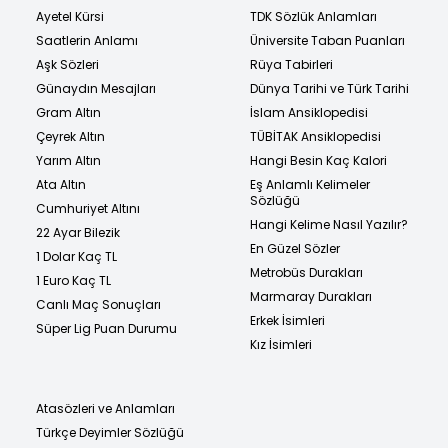
Ayetel Kürsi
TDK Sözlük Anlamları
Saatlerin Anlamı
Üniversite Taban Puanları
Aşk Sözleri
Rüya Tabirleri
Günaydın Mesajları
Dünya Tarihi ve Türk Tarihi
Gram Altın
İslam Ansiklopedisi
Çeyrek Altın
TÜBİTAK Ansiklopedisi
Yarım Altın
Hangi Besin Kaç Kalori
Ata Altın
Eş Anlamlı Kelimeler
Sözlüğü
Cumhuriyet Altını
Hangi Kelime Nasıl Yazılır?
22 Ayar Bilezik
En Güzel Sözler
1 Dolar Kaç TL
Metrobüs Durakları
1 Euro Kaç TL
Marmaray Durakları
Canlı Maç Sonuçları
Erkek İsimleri
Süper Lig Puan Durumu
Kız İsimleri
Atasözleri ve Anlamları
Türkçe Deyimler Sözlüğü