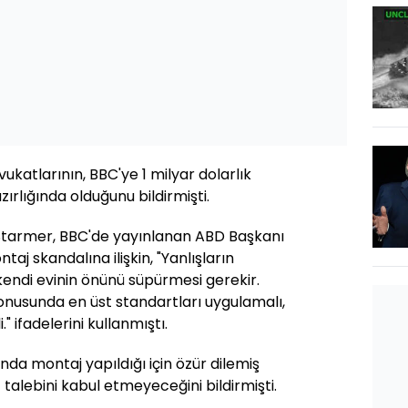
katlarının, BBC'ye 1 milyar dolarlık
rlığında olduğunu bildirmişti.
 Starmer, BBC'de yayınlanan ABD Başkanı
j skandalına ilişkin, "Yanlışların
kendi evinin önünü süpürmesi gerekir.
 konusunda en üst standartları uygulamalı,
." ifadelerini kullanmıştı.
da montaj yapıldığı için özür dilemiş
alebini kabul etmeyeceğini bildirmişti.