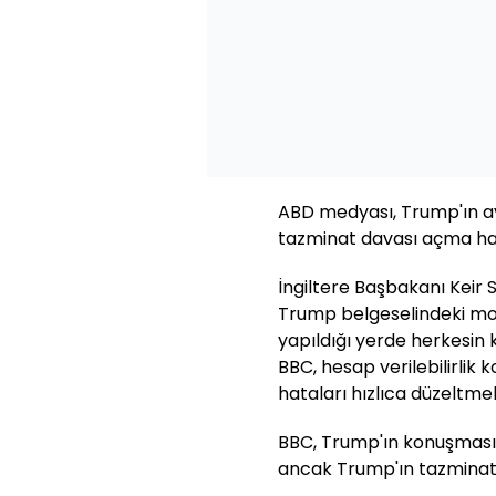
ABD medyası, Trump'ın avu
tazminat davası açma hazı
İngiltere Başbakanı Keir
Trump belgeselindeki monta
yapıldığı yerde herkesin 
BBC, hesap verilebilirlik
hataları hızlıca düzeltmeli
BBC, Trump'ın konuşmasın
ancak Trump'ın tazminat t