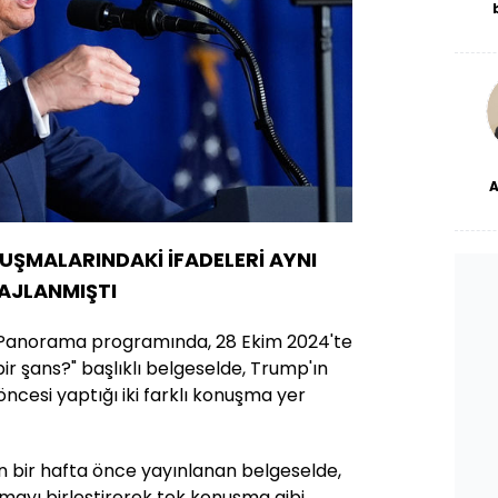
De
haf
a
bl
dü
UŞMALARINDAKİ İFADELERİ AYNI
AJLANMIŞTI
 Panorama programında, 28 Ekim 2024'te
bir şans?" başlıklı belgeselde, Trump'ın
öncesi yaptığı iki farklı konuşma yer
 bir hafta önce yayınlanan belgeselde,
uşmayı birleştirerek tek konuşma gibi