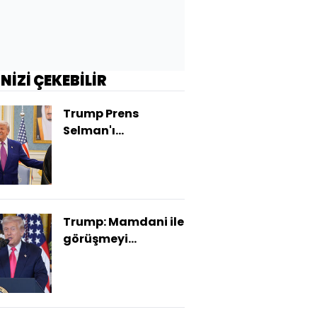
İNİZİ ÇEKEBİLİR
Trump Prens
Selman'ı
ağırlayacak
Trump: Mamdani ile
görüşmeyi
planlıyorum