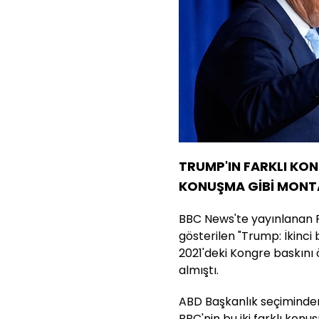
TRUMP'IN FARKLI KON
KONUŞMA GİBİ MONT
BBC News'te yayınlanan
gösterilen "Trump: İkinci 
2021'deki Kongre baskını 
almıştı.
ABD Başkanlık seçiminden
BBC'nin bu iki farklı kon