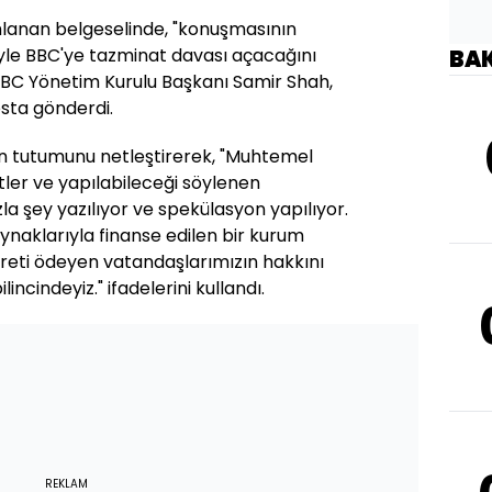
mlanan belgeselinde, "konuşmasının
yle BBC'ye tazminat davası açacağını
BA
BC Yönetim Kurulu Başkanı Samir Shah,
sta gönderdi.
 tutumunu netleştirerek, "Muhtemel
etler ve yapılabileceği söylenen
zla şey yazılıyor ve spekülasyon yapılıyor.
naklarıyla finanse edilen bir kurum
reti ödeyen vatandaşlarımızın hakkını
incindeyiz." ifadelerini kullandı.
REKLAM