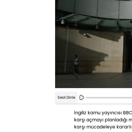
Sesli Dinle
İngiliz kamu yayıncısı B
karşı açmayı planladığı m
karşı mücadeleye kararlı o