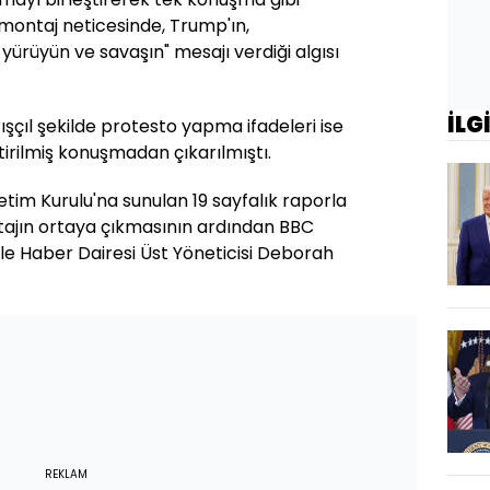
montaj neticesinde, Trump'ın,
yürüyün ve savaşın" mesajı verdiği algısı
İLG
çıl şekilde protesto yapma ifadeleri ise
tirilmiş konuşmadan çıkarılmıştı.
tim Kurulu'na sunulan 19 sayfalık raporla
tajın ortaya çıkmasının ardından BBC
le Haber Dairesi Üst Yöneticisi Deborah
REKLAM