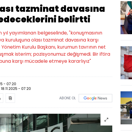
lası tazminat davasına
deceklerini belirtti
 yıl yayımlanan belgeselinde, "konuşmasının
a kuruluşuna olası tazminat davasına karşı
 Yönetim Kurulu Başkanı, kurumun tavrının net
şmak isterim; pozisyonumuz değişmedi. Bir iftira
e buna karşı mücadele etmeye kararlıyız"
25 - 07:20
:
18.11.2025 - 07:20
ABONE OL