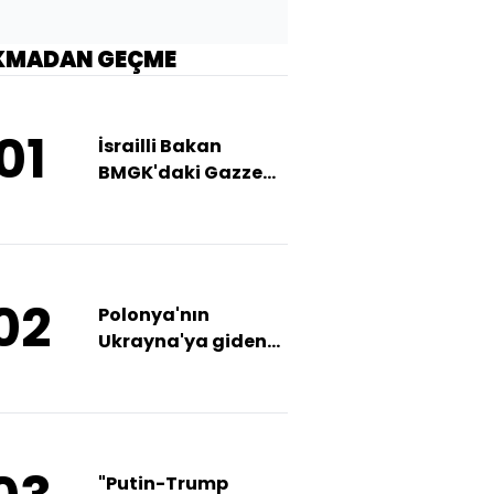
KMADAN GEÇME
01
İsrailli Bakan
BMGK'daki Gazze
oylamasından
endişeli
02
Polonya'nın
Ukrayna'ya giden
demiryolu hattında
patlama
"Putin-Trump