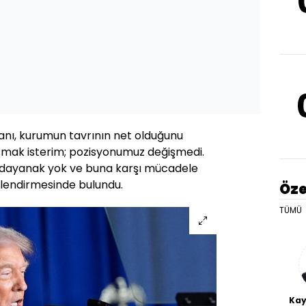
nı, kurumun tavrının net olduğunu
şmak isterim; pozisyonumuz değişmedi.
çbir dayanak yok ve buna karşı mücadele
rlendirmesinde bulundu.
Öze
TÜMÜ
Kay