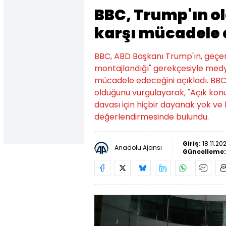
BBC, Trump'ın o
karşı mücadele e
BBC, ABD Başkanı Trump'ın, geçen
montajlandığı" gerekçesiyle medy
mücadele edeceğini açıkladı. BBC
olduğunu vurgulayarak, "Açık konu
davası için hiçbir dayanak yok v
değerlendirmesinde bulundu.
Giriş:
18.11.20
Anadolu Ajansı
Güncelleme