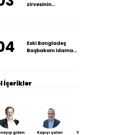
03
zirvesinin
gerçekleşmesini
umuyoruz"
04
Eski Bangladeş
Başbakanı idama
mahkum edildi
l İçerikler
nayıp giden
Kapıyı çalan
Yeni ittifaklar
Fındığın