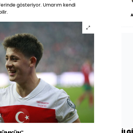
ferinde gösteriyor. Umarım kendi
lir.
dü
İLG
 MÜMKÜN"