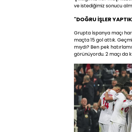
ve istediğimiz sonucu alm
"DOĞRU İŞLER YAPTIK
Grupta İspanya maçı haric
maçta 15 gol attık. Geçmi
mıydı? Ben pek hatırlamı
görünüyordu. 2 maçı da ka