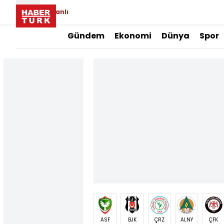
Canlı
Gündem
Ekonomi
Dünya
Spor
ASF
BJK
ÇRZ
ALNY
ÇFK