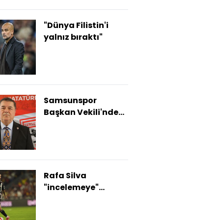
"Dünya Filistin'i
yalnız bıraktı"
Samsunspor
Başkan Vekili'nden
taraftara mesaj!
Rafa Silva
"incelemeye"
alınacak!