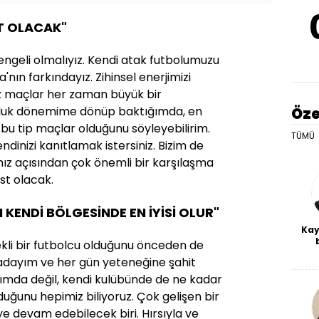
ST OLACAK"
ngeli olmalıyız. Kendi atak futbolumuzu
ın farkındayız. Zihinsel enerjimizi
rz maçlar her zaman büyük bir
uluk dönemime dönüp baktığımda, en
Öze
bu tip maçlar olduğunu söyleyebilirim.
TÜMÜ
inizi kanıtlamak istersiniz. Bizim de
ız açısından çok önemli bir karşılaşma
est olacak.
KENDİ BÖLGESİNDE EN İYİSİ OLUR"
Kay
kli bir futbolcu olduğunu önceden de
De
uradayım ve her gün yeteneğine şahit
haf
a
kımda değil, kendi kulübünde de ne kadar
bl
uğunu hepimiz biliyoruz. Çok gelişen bir
e devam edebilecek biri. Hırsıyla ve