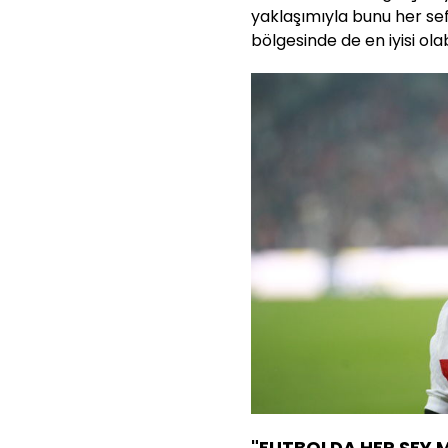
yaklaşımıyla bunu her se
bölgesinde de en iyisi olabi
"FUTBOLDA HER ŞEY