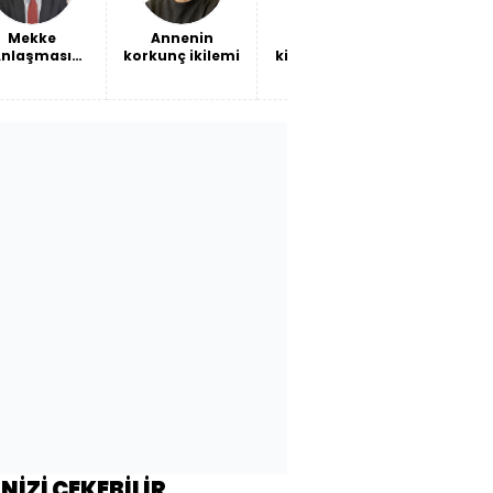
Mekke
Annenin
Beşiktaş 10
THY bil
Anlaşması
korkunç ikilemi
kişiyle kazandı
ne söyl
nyada nasıl
Sava
okundu?
faturas
büyüm
maliyet
İNİZİ ÇEKEBİLİR