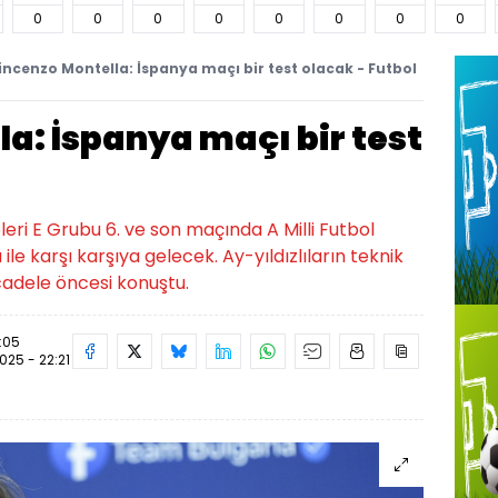
0
0
0
0
0
0
0
0
incenzo Montella: İspanya maçı bir test olacak - Futbol
a: İspanya maçı bir test
ri E Grubu 6. ve son maçında A Milli Futbol
e karşı karşıya gelecek. Ay-yıldızlıların teknik
adele öncesi konuştu.
2:05
2025 - 22:21