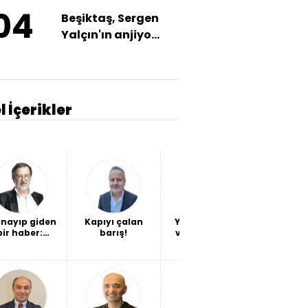
04
Beşiktaş, Sergen
Yalçın'ın anjiyo
olduğunu açıkladı!
l İçerikler
nayıp giden
Kapıyı çalan
Yeni ittifaklar
Fındığın
bir haber:
barış!
ve yeni düzen
fiyat d
vlet, geçen
veriml
ta 6 bin 314
det hesabı
oke ettirdi!