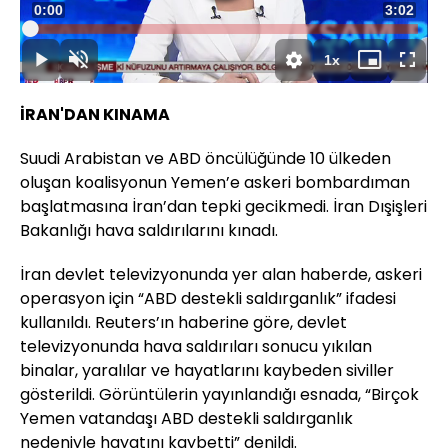
Süre
0:00
Toplam
3:02
Yüklendi
:
1.54%
Süre
1x
Duraklat
Sesi
Oynatma
Mini
Tam
Aç
Hızı
oynatıcı
Ekran
İRAN'DAN KINAMA
Suudi Arabistan ve ABD öncülüğünde 10 ülkeden
oluşan koalisyonun Yemen’e askeri bombardıman
başlatmasına İran’dan tepki gecikmedi. İran Dışişleri
Bakanlığı hava saldırılarını kınadı.
İran devlet televizyonunda yer alan haberde, askeri
operasyon için “ABD destekli saldırganlık” ifadesi
kullanıldı. Reuters’ın haberine göre, devlet
televizyonunda hava saldırıları sonucu yıkılan
binalar, yaralılar ve hayatlarını kaybeden siviller
gösterildi. Görüntülerin yayınlandığı esnada, “Birçok
Yemen vatandaşı ABD destekli saldırganlık
nedeniyle hayatını kaybetti” denildi.