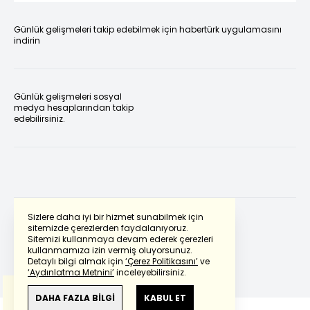
Günlük gelişmeleri takip edebilmek için habertürk uygulamasını
indirin
Günlük gelişmeleri sosyal
medya hesaplarından takip
edebilirsiniz.
Sizlere daha iyi bir hizmet sunabilmek için
sitemizde çerezlerden faydalanıyoruz.
Sitemizi kullanmaya devam ederek çerezleri
Powered by
Translate
kullanmamıza izin vermiş oluyorsunuz.
Detaylı bilgi almak için
‘Çerez Politikasını’
ve
‘Aydınlatma Metnini’
inceleyebilirsiniz.
Bu çeviride
Google Translete
kullanılmıştır.
Anlam ve çeviri hatalarından
haberturk.com
DAHA FAZLA BİLGİ
KABUL ET
sorumlu değildir.