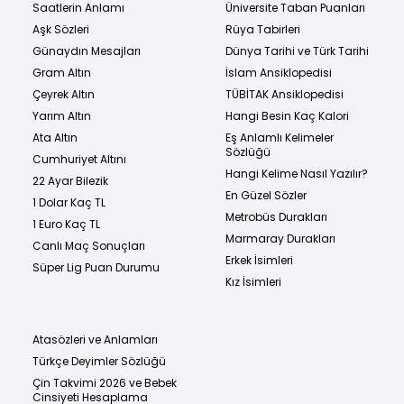
Saatlerin Anlamı
Üniversite Taban Puanları
Aşk Sözleri
Rüya Tabirleri
Günaydın Mesajları
Dünya Tarihi ve Türk Tarihi
Gram Altın
İslam Ansiklopedisi
Çeyrek Altın
TÜBİTAK Ansiklopedisi
Yarım Altın
Hangi Besin Kaç Kalori
Ata Altın
Eş Anlamlı Kelimeler
Sözlüğü
Cumhuriyet Altını
Hangi Kelime Nasıl Yazılır?
22 Ayar Bilezik
En Güzel Sözler
1 Dolar Kaç TL
Metrobüs Durakları
1 Euro Kaç TL
Marmaray Durakları
Canlı Maç Sonuçları
Erkek İsimleri
Süper Lig Puan Durumu
Kız İsimleri
Atasözleri ve Anlamları
Türkçe Deyimler Sözlüğü
Çin Takvimi 2026 ve Bebek
Cinsiyeti Hesaplama