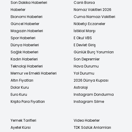
Son Dakika Haberleri
Canlı Borsa
Haberler
Namaz Vakitleri 2026
Ekonomi Haberleri
Cuma Namazı Vakitleri
Güncel Haberler
Nöbetçi Eczaneler
Magazin Haberleri
İstiklal Marşı
Spor Haberleri
E Okul VBS
Dünya Haberleri
E Devlet Giriş
Sağlık Haberleri
Günlük Burç Yorumları
Kadın Haberleri
Son Depremler
Teknoloji Haberleri
Hava Durumu
Memur ve Emekli Haberleri
Yol Durumu
Altın Fiyatları
2026 Dünya Kupası
Dolar Kuru
Astroloji
Euro Kuru
Instagram Dondurma
Kripto Para Fiyatları
Instagram Silme
Yemek Tarifleri
Video Haberler
Ayetel Kürsi
TDK Sözlük Anlamları