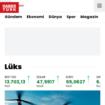
Canlı
Gündem
Ekonomi
Dünya
Spor
Magazin
Lüks
BIST 100
DOLAR
EURO
GRAM 
13.703,13
47,5917
55,0627
6.5
%0,11
%0,03
%0,13
%1,21