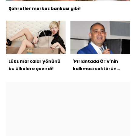
Şöhretler merkez bankası gibi!
Lüks markalar yönünü
'Pırlantada ÖTV'nin
bu ülkelere çevirdi!
kalkması sektörün
önünü açtı'