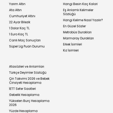
Yarım Altın
Hangi Besin Kaç Kalori
Ata Altın
Eş Anlamlı Kelimeler
Sözlüğü
Cumhuriyet Altını
Hangi Kelime Nasıl Yazılır?
22 Ayar Bilezik
En Güzel Sözler
1 Dolar Kaç TL
Metrobüs Durakları
1 Euro Kaç TL
Marmaray Durakları
Canlı Maç Sonuçları
Erkek İsimleri
Süper Lig Puan Durumu
Kız İsimleri
Atasözleri ve Anlamları
Türkçe Deyimler Sözlüğü
Çin Takvimi 2026 ve Bebek
Cinsiyeti Hesaplama
İETT Sefer Saatleri
Gebelik Hesaplama
Yükselen Burç Hesaplama
2026
Yüzde Hesaplama