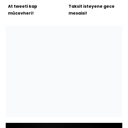
At tweeti kap
Taksit isteyene gece
mücevheri!
mesaisi!