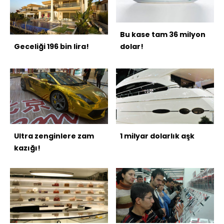
Bu kase tam 36 milyon
Geceliği 196 bin lira!
dolar!
Ultra zenginlere zam
1 milyar dolarlık aşk
kazığı!