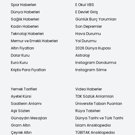
Spor Haberleri
E Okul VBS
Dünya Haberleri
E Devlet Giriş
Sağlık Haberleri
Günlük Burç Yorumları
Kadın Haberleri
Son Depremler
Teknoloji Haberleri
Hava Durumu
Memur ve Emekli Haberleri
Yol Durumu
Altın Fiyatları
2026 Dünya Kupası
Dolar Kuru
Astroloji
Euro Kuru
Instagram Dondurma
Kripto Para Fiyatları
Instagram Silme
Yemek Tarifleri
Video Haberler
Ayetel Kürsi
TDK Sözlük Anlamları
Saatlerin Anlamı
Üniversite Taban Puanları
Aşk Sözleri
Rüya Tabirleri
Günaydın Mesajları
Dünya Tarihi ve Türk Tarihi
Gram Altın
İslam Ansiklopedisi
Çeyrek Altın
TÜBİTAK Ansiklopedisi