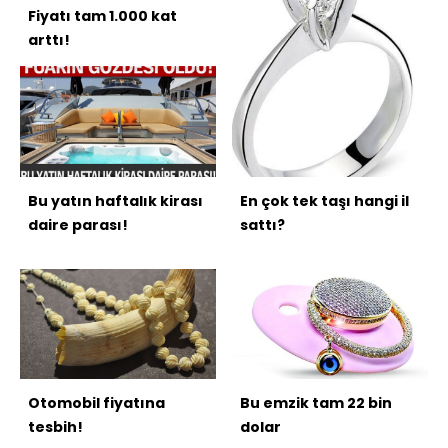
Fiyatı tam 1.000 kat
arttı!
Bu yatın haftalık kirası
En çok tek taşı hangi il
daire parası!
sattı?
Otomobil fiyatına
Bu emzik tam 22 bin
tesbih!
dolar