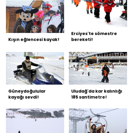
Erciyes'te sömestre
Kışın eğlencesi kayak!
bereketi!
Güneydoğulular
Uludağ'da kar kalınlığı
kayağı sevdi!
185 santimetre!