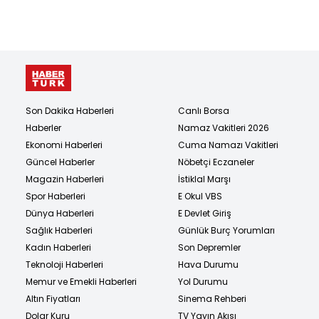
Son Dakika Haberleri
Canlı Borsa
Haberler
Namaz Vakitleri 2026
Ekonomi Haberleri
Cuma Namazı Vakitleri
Güncel Haberler
Nöbetçi Eczaneler
Magazin Haberleri
İstiklal Marşı
Spor Haberleri
E Okul VBS
Dünya Haberleri
E Devlet Giriş
Sağlık Haberleri
Günlük Burç Yorumları
Kadın Haberleri
Son Depremler
Teknoloji Haberleri
Hava Durumu
Memur ve Emekli Haberleri
Yol Durumu
Altın Fiyatları
Sinema Rehberi
Dolar Kuru
TV Yayın Akışı