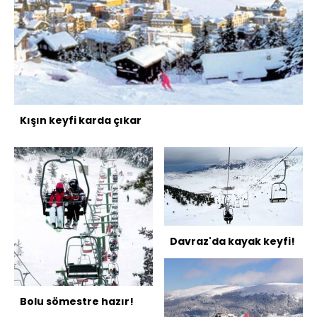
Kışın keyfi karda çıkar
Davraz'da kayak keyfi!
Bolu sömestre hazır!