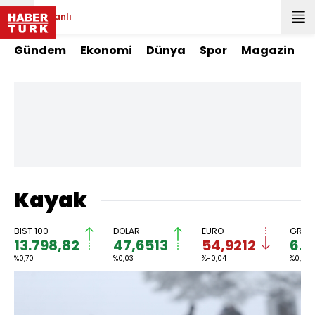
Canlı
Gündem
Ekonomi
Dünya
Spor
Magazin
Kayak
BIST 100
DOLAR
EURO
GRAM 
13.798,82
47,6513
54,9212
6.4
%0,70
%0,03
%-0,04
%0,03