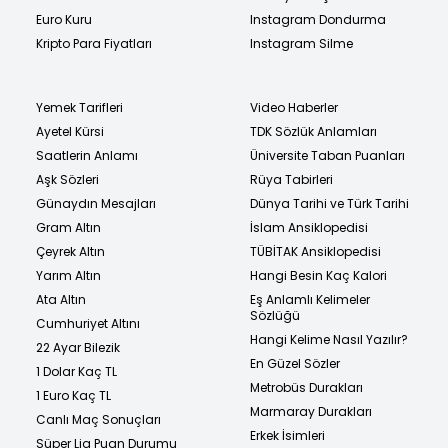
Euro Kuru
Instagram Dondurma
Kripto Para Fiyatları
Instagram Silme
Yemek Tarifleri
Video Haberler
Ayetel Kürsi
TDK Sözlük Anlamları
Saatlerin Anlamı
Üniversite Taban Puanları
Aşk Sözleri
Rüya Tabirleri
Günaydın Mesajları
Dünya Tarihi ve Türk Tarihi
Gram Altın
İslam Ansiklopedisi
Çeyrek Altın
TÜBİTAK Ansiklopedisi
Yarım Altın
Hangi Besin Kaç Kalori
Ata Altın
Eş Anlamlı Kelimeler
Sözlüğü
Cumhuriyet Altını
Hangi Kelime Nasıl Yazılır?
22 Ayar Bilezik
En Güzel Sözler
1 Dolar Kaç TL
Metrobüs Durakları
1 Euro Kaç TL
Marmaray Durakları
Canlı Maç Sonuçları
Erkek İsimleri
Süper Lig Puan Durumu