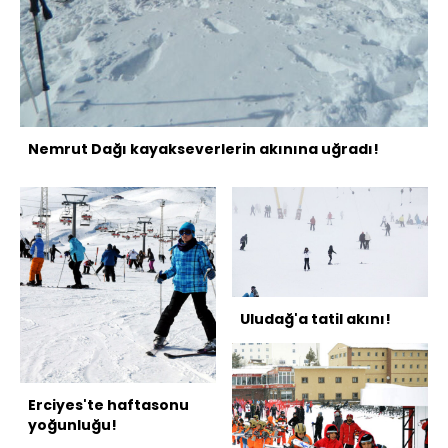
Nemrut Dağı kayakseverlerin akınına uğradı!
Uludağ'a tatil akını!
Erciyes'te haftasonu
yoğunluğu!