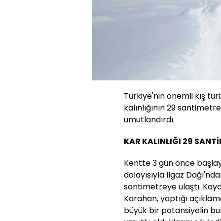
Türkiye'nin önemli kış tu
kalınlığının 29 santimetr
umutlandırdı.
KAR KALINLIĞI 29 SANT
Kentte 3 gün önce başlay
dolayısıyla Ilgaz Dağı'ndak
santimetreye ulaştı. Kay
Karahan, yaptığı açıklama
büyük bir potansiyelin b