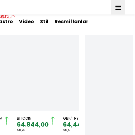
astro
Video
Stil
Resmi İlanlar
M
BITCOIN
GBP/TRY
EUR/USD
64.844,00
64,4492
1,1567
%0,70
%0,41
%0,36