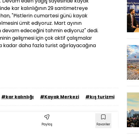
di. Devam eden yağış sayesinde kayak
inde kar kalınlığının 29 santimetreye
ahan, "Pistlerin cumartesi günü kayak
lmesini ümit ediyoruz. Mart ayının
 devam edeceğini tahmin ediyoruz" dedi.
inin gelişmesi için çok aktif çalışmalar
yıla kadar daha fazla turist ağırlayacağına
#kar kalınlığı
#Kayak Merkezi
#kış turizmi
#kayak 
Paylaş
Favoriler