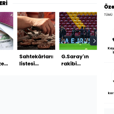
ERİ
Öze
TÜMÜ
Kay
Sahtekârların
G.Saray'ın
Eşitl
De
haf
ze
listesi
rakibi
hede
a
bl
genişliyor
Elfsborg'u
yıl 
tanıyalım!
son
ned
ula
kor