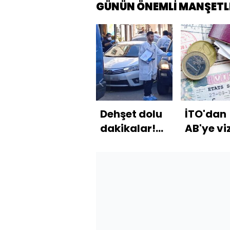
GÜNÜN ÖNEMLİ MANŞETL
Dehşet dolu
İTO'dan
dakikalar!
AB'ye vi
Polisin
tepkisi
başına
çekiçle
vurdu