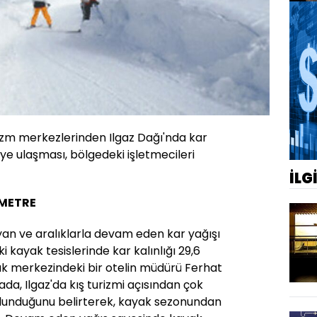
rizm merkezlerinden Ilgaz Dağı'nda kar
eye ulaşması, bölgedeki işletmecileri
İLG
İMETRE
an ve aralıklarla devam eden kar yağışı
i kayak tesislerinde kar kalınlığı 29,6
ak merkezindeki bir otelin müdürü Ferhat
da, Ilgaz'da kış turizmi açısından çok
ulunduğunu belirterek, kayak sezonundan