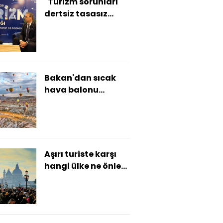
"Turizm sorunları
dertsiz tasasız
aşar"
Bakan'dan sıcak
hava balonu
turizmi açıklaması
Aşırı turiste karşı
tesislerinde kar kalınlığı
#kış turizm merkezleri
#kar
hangi ülke ne önlem
alıyor?