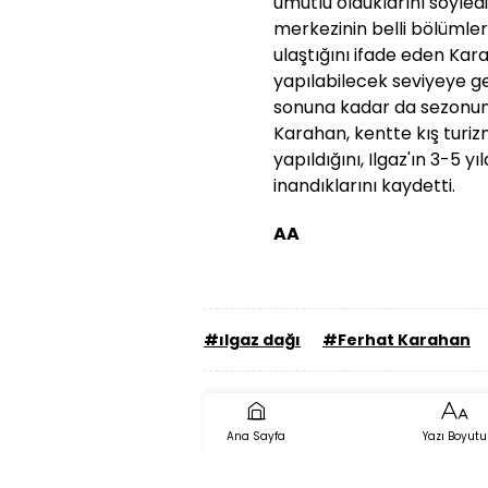
umutlu olduklarını söyle
merkezinin belli bölümler
ulaştığını ifade eden Kar
yapılabilecek seviyeye ge
sonuna kadar da sezonun
Karahan, kentte kış turizm
yapıldığını, Ilgaz'ın 3-5 
inandıklarını kaydetti.
AA
#ılgaz dağı
#Ferhat Karahan
Ana Sayfa
Yazı Boyutu