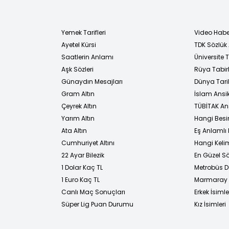
Yemek Tarifleri
Video Habe
Ayetel Kürsi
TDK Sözlük
i
Saatlerin Anlamı
Üniversite
Aşk Sözleri
Rüya Tabirl
Günaydın Mesajları
Dünya Tarih
Gram Altın
İslam Ansi
Çeyrek Altın
TÜBİTAK An
Yarım Altın
Hangi Besi
Ata Altın
Eş Anlamlı 
Cumhuriyet Altını
Hangi Kelim
22 Ayar Bilezik
En Güzel Sö
1 Dolar Kaç TL
Metrobüs D
1 Euro Kaç TL
Marmaray D
Canlı Maç Sonuçları
Erkek İsimle
Süper Lig Puan Durumu
Kız İsimleri