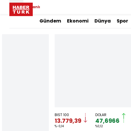
Canlı
Gündem
Ekonomi
Dünya
Spor
BIST 100
DOLAR
13.779,39
47,6966
%-0,14
%0,12