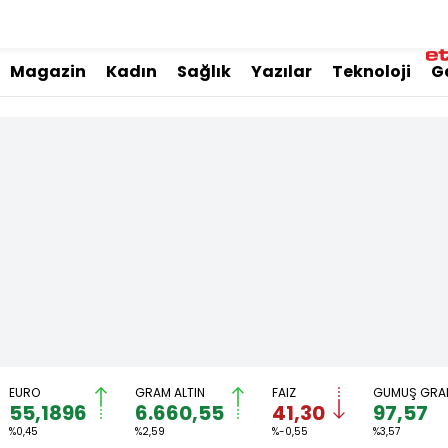
Magazin
Kadın
Sağlık
Yazılar
Teknoloji
G
EURO
GRAM ALTIN
FAİZ
GÜMÜŞ GRA
55,1896
6.660,55
41,30
97,57
%0,45
%2,59
%-0,55
%3,57