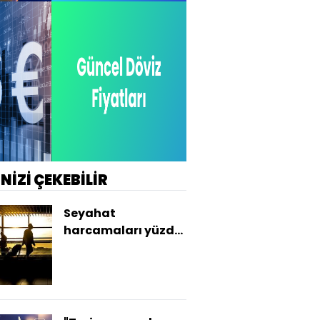
İNİZİ ÇEKEBİLİR
Seyahat
harcamaları yüzde
116 arttı