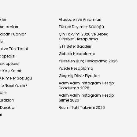
rler
Atasözleri ve Anlamları
 Anlamları
Türkçe Deyimler Sözlüğü
 Taban Puanları
Çin Takvimi 2026 ve Bebek
Cinsiyeti Hesaplama
eri
İETT Sefer Saatleri
i ve Türk Tarihi
Gebelik Hesaplama
klopedisi
Yükselen Burç Hesaplama 2026
siklopedisi
Yüzde Hesaplama
n Kaç Kalori
Geçmiş Döviz Fiyatları
Kelimeler Sözlüğü
Adım Adım Instagram Hesap
e Nasıl Yazılır?
Dondurma 2026
zler
Adım Adım Instagram Hesap
urakları
Silme 2026
urakları
Resmi Tatil Takvimi 2026
ri