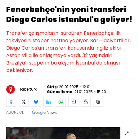
Fenerbahçe'nin yeni transferi
Diego Carlos İstanbul'a geliyor!
Transfer çalışmalarını sürdüren Fenerbahçe, ilk
takviyesini stoper hattına yapıyor. Sarı-lacivertliler,
Diego Carlos'un transferi konusunda İngiliz ekibi
Aston Villa ile anlaşmaya vardı. 32 yaşındaki
Brezilyalı stoperin bu akşam İstanbul'da olması
bekleniyor.
Giriş:
20.01.2025 - 12:01
Habertürk
Güncelleme:
21.01.2025 - 15:20
ABONE OL