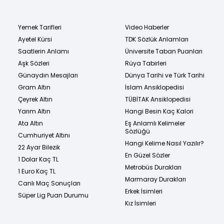
Yemek Tarifleri
Video Haberler
Ayetel Kürsi
TDK Sözlük Anlamları
Saatlerin Anlamı
Üniversite Taban Puanları
Aşk Sözleri
Rüya Tabirleri
Günaydın Mesajları
Dünya Tarihi ve Türk Tarihi
Gram Altın
İslam Ansiklopedisi
Çeyrek Altın
TÜBİTAK Ansiklopedisi
Yarım Altın
Hangi Besin Kaç Kalori
Ata Altın
Eş Anlamlı Kelimeler
Sözlüğü
Cumhuriyet Altını
Hangi Kelime Nasıl Yazılır?
22 Ayar Bilezik
En Güzel Sözler
1 Dolar Kaç TL
Metrobüs Durakları
1 Euro Kaç TL
Marmaray Durakları
Canlı Maç Sonuçları
Erkek İsimleri
Süper Lig Puan Durumu
Kız İsimleri