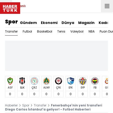
Canlı
Spor
Gündem
Ekonomi
Dünya
Magazin
Kadın
Transfer
Futbol
Basketbol
Tenis
Voleybol
NBA
Puan Du
ASF
BJK
ÇRZ
ALNY
ÇFK
EFK
EYP
FB
GS
0
0
0
0
0
0
0
0
0
Haberler
Spor
Transfer
Fenerbahçe'nin yeni transferi
Diego Carlos İstanbul'a geliyor! - Futbol Haberleri