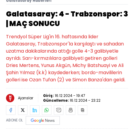
Galatasaray Haberleri
Galatasaray: 4 - Trabzonspor: 3
| MAÇ SONUCU
Trendyol Süper Lig'in 16. haftasında lider
Galatasaray, Trabzonspor'la karşılaştı ve sahadan
uzatma dakikalarında attığı golle 4-3 galibiyetle
ayrıldı. Sarı-kırmızılılara galibiyeti getiren golleri
Dries Mertens, Yunus Akgün, Michy Batshuayi ve Ali
Şahin Yılmaz (k.k) kaydederken; bordo-mavililerin
golleri ise Ozan Tufan (2) ve Simon Banza'dan geldi.
Giriş:
16.12.2024 - 19:47
Ajanslar
Güncelleme:
16.12.2024 - 23:22
ABONE OL