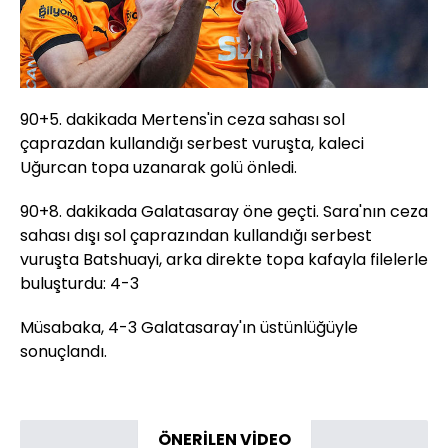
90+5. dakikada Mertens'in ceza sahası sol
çaprazdan kullandığı serbest vuruşta, kaleci
Uğurcan topa uzanarak golü önledi.
90+8. dakikada Galatasaray öne geçti. Sara'nın ceza
sahası dışı sol çaprazından kullandığı serbest
vuruşta Batshuayi, arka direkte topa kafayla filelerle
buluşturdu: 4-3
Müsabaka, 4-3 Galatasaray'ın üstünlüğüyle
sonuçlandı.
ÖNERİLEN VİDEO