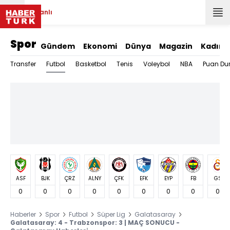
Canlı
Spor
Gündem
Ekonomi
Dünya
Magazin
Kadın
Futbol
Transfer
Basketbol
Tenis
Voleybol
NBA
Puan Du
ASF
BJK
ÇRZ
ALNY
ÇFK
EFK
EYP
FB
GS
0
0
0
0
0
0
0
0
0
Haberler
Spor
Futbol
Süper Lig
Galatasaray
Galatasaray: 4 - Trabzonspor: 3 | MAÇ SONUCU -