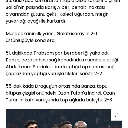
35. dakikada sol taraftan topla ceza sahasına giren
Sallai'nin pasında Barış Alper, penaltı noktası
civarından şutunu çekti. Kaleci Uğurcan, meşin
yuvarlağı ayağı ile kurtardı.
Müsabakanın ilk yarısı, Galatasaray'ın 2-1
üstünlüğüyle sona erdi.
51. dakikada Trabzonspor beraberliği yakaladı.
Banza, ceza sahası sağ kanadında mücadele ettiği
Abdülkerim Bardakcı'dan kaptığı top sonrası sağ
çaprazdan yaptığı vuruşla fileleri sarstı: 2-2
55. dakikada Draguş'un ortasında Banza, topu
altıpas çizgisi önündeki Ozan Tufan'a indirdi. Ozan
Tufan'ın kafa vuruşunda top ağlarla buluştu: 2-3