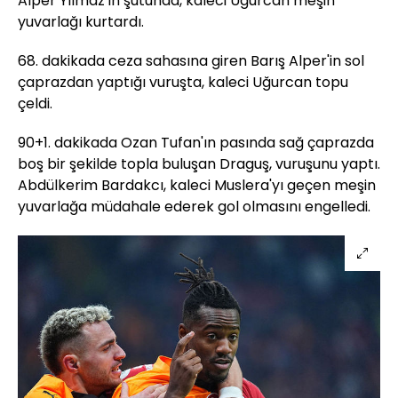
Alper Yılmaz'ın şutunda, kaleci Uğurcan meşin
yuvarlağı kurtardı.
68. dakikada ceza sahasına giren Barış Alper'in sol
çaprazdan yaptığı vuruşta, kaleci Uğurcan topu
çeldi.
90+1. dakikada Ozan Tufan'ın pasında sağ çaprazda
boş bir şekilde topla buluşan Draguş, vuruşunu yaptı.
Abdülkerim Bardakcı, kaleci Muslera'yı geçen meşin
yuvarlağa müdahale ederek gol olmasını engelledi.