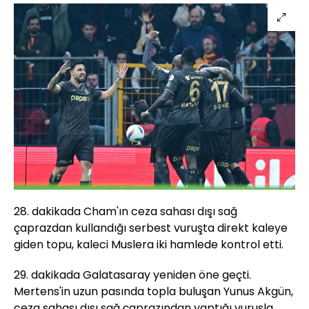
28. dakikada Cham'ın ceza sahası dışı sağ
çaprazdan kullandığı serbest vuruşta direkt kaleye
giden topu, kaleci Muslera iki hamlede kontrol etti.
29. dakikada Galatasaray yeniden öne geçti.
Mertens'in uzun pasında topla buluşan Yunus Akgün,
ceza sahası dışı sağ çaprazından yaptığı vuruşla