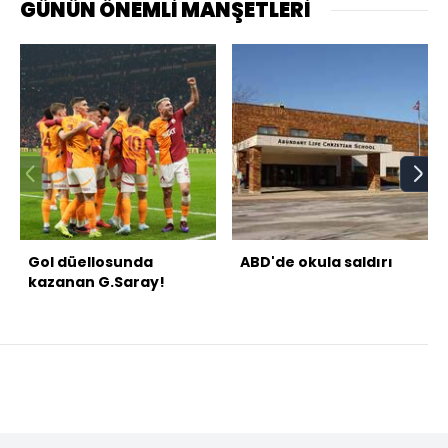
GÜNÜN ÖNEMLİ MANŞETLERİ
Gol düellosunda
ABD'de okula saldırı
kazanan G.Saray!