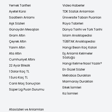
Yemek Tarifleri
Video Haberler
Ayetel Kürsi
TDK Sözlük Anlamları
Saatlerin Anlamı
Üniversite Taban Puanları
Aşk Sözleri
Rüya Tabirleri
Günaydın Mesajları
Dünya Tarihi ve Türk Tarihi
Gram Altın
İslam Ansiklopedisi
Çeyrek Altın
TÜBİTAK Ansiklopedisi
Yarım Altın
Hangi Besin Kaç Kalori
Ata Altın
Eş Anlamlı Kelimeler
Sözlüğü
Cumhuriyet Altını
Hangi Kelime Nasıl Yazılır?
22 Ayar Bilezik
En Güzel Sözler
1 Dolar Kaç TL
Metrobüs Durakları
1 Euro Kaç TL
Marmaray Durakları
Canlı Maç Sonuçları
Erkek İsimleri
Süper Lig Puan Durumu
Kız İsimleri
Atasözleri ve Anlamları