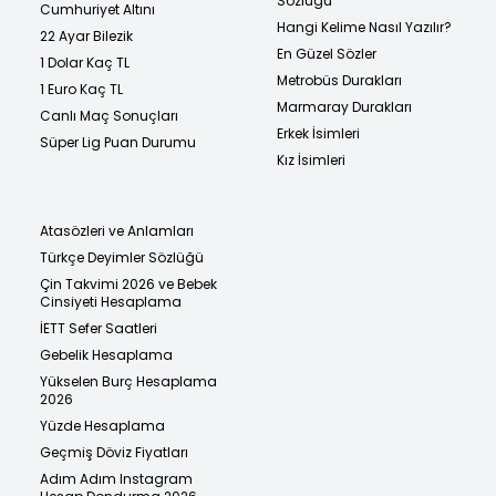
Sözlüğü
Cumhuriyet Altını
Hangi Kelime Nasıl Yazılır?
22 Ayar Bilezik
En Güzel Sözler
1 Dolar Kaç TL
Metrobüs Durakları
1 Euro Kaç TL
Marmaray Durakları
Canlı Maç Sonuçları
Erkek İsimleri
Süper Lig Puan Durumu
Kız İsimleri
Atasözleri ve Anlamları
Türkçe Deyimler Sözlüğü
Çin Takvimi 2026 ve Bebek
Cinsiyeti Hesaplama
İETT Sefer Saatleri
Gebelik Hesaplama
Yükselen Burç Hesaplama
2026
Yüzde Hesaplama
Geçmiş Döviz Fiyatları
Adım Adım Instagram