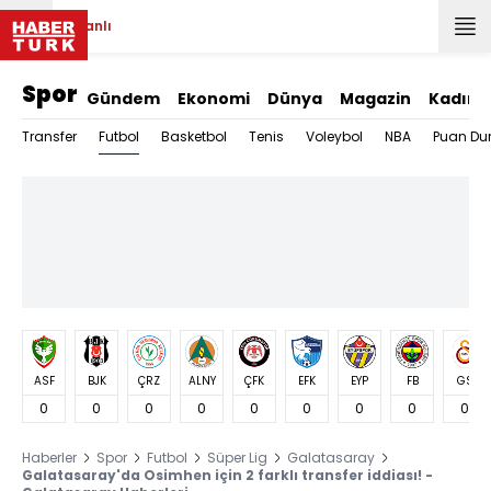
Canlı
Spor
Gündem
Ekonomi
Dünya
Magazin
Kadın
Futbol
Transfer
Basketbol
Tenis
Voleybol
NBA
Puan Du
ASF
BJK
ÇRZ
ALNY
ÇFK
EFK
EYP
FB
GS
0
0
0
0
0
0
0
0
0
Haberler
Spor
Futbol
Süper Lig
Galatasaray
Galatasaray'da Osimhen için 2 farklı transfer iddiası! -