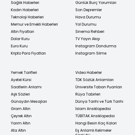
Sağlık Haberleri
Günlük Burç Yorumları
Kadın Haberleri
Son Depremler
Teknoloji Haberleri
Hava Durumu
Memur ve Emekli Haberleri
Yol Durumu
Altın Fiyatları
Sinema Rehberi
Dolar Kuru
TV Yayın Akışı
Euro Kuru
Instagram Dondurma
Kripto Para Fiyatları
Instagram Silme
Yemek Tarifleri
Video Haberler
Ayetel Kürsi
TDK Sözlük Anlamları
Saatlerin Anlamı
Üniversite Taban Puanları
Aşk Sözleri
Rüya Tabirleri
Günaydın Mesajları
Dünya Tarihi ve Türk Tarihi
Gram Altın
İslam Ansiklopedisi
Çeyrek Altın
TÜBİTAK Ansiklopedisi
Yarım Altın
Hangi Besin Kaç Kalori
Ata Altın
Eş Anlamlı Kelimeler