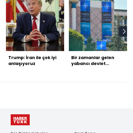
Trump: İran ile çok iyi
Bir zamanlar gelen
anlaşıyoruz
yabancı devlet
adamlarını yatıracak
yatağı bile olmayan
Türkiye, NATO
Zirvesi’ni şimdi bu
binada yapıyor!