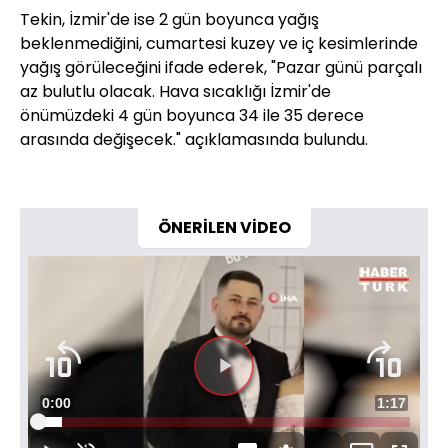
Tekin, İzmir'de ise 2 gün boyunca yağış
beklenmediğini, cumartesi kuzey ve iç kesimlerinde
yağış görüleceğini ifade ederek, "Pazar günü parçalı
az bulutlu olacak. Hava sıcaklığı İzmir'de
önümüzdeki 4 gün boyunca 34 ile 35 derece
arasında değişecek." açıklamasında bulundu.
ÖNERİLEN VİDEO
Videoyu
Süre
0:00
Toplam
1:17
Oynat
Yüklendi
:
6.36%
Süre