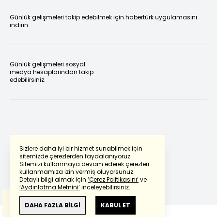
Günlük gelişmeleri takip edebilmek için habertürk uygulamasını
indirin
Günlük gelişmeleri sosyal
medya hesaplarından takip
edebilirsiniz.
Sizlere daha iyi bir hizmet sunabilmek için
sitemizde çerezlerden faydalanıyoruz.
Sitemizi kullanmaya devam ederek çerezleri
Powered by
Translate
kullanmamıza izin vermiş oluyorsunuz.
Detaylı bilgi almak için
‘Çerez Politikasını’
ve
‘Aydınlatma Metnini’
inceleyebilirsiniz.
Bu çeviride
Google Translete
kullanılmıştır.
Anlam ve çeviri hatalarından
haberturk.com
DAHA FAZLA BİLGİ
KABUL ET
sorumlu değildir.