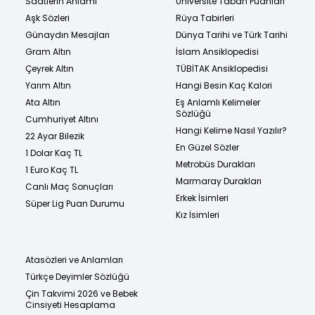
Saatlerin Anlamı
Üniversite Taban Puanları
Aşk Sözleri
Rüya Tabirleri
Günaydın Mesajları
Dünya Tarihi ve Türk Tarihi
Gram Altın
İslam Ansiklopedisi
Çeyrek Altın
TÜBİTAK Ansiklopedisi
Yarım Altın
Hangi Besin Kaç Kalori
Ata Altın
Eş Anlamlı Kelimeler
Sözlüğü
Cumhuriyet Altını
Hangi Kelime Nasıl Yazılır?
22 Ayar Bilezik
En Güzel Sözler
1 Dolar Kaç TL
Metrobüs Durakları
1 Euro Kaç TL
Marmaray Durakları
Canlı Maç Sonuçları
Erkek İsimleri
Süper Lig Puan Durumu
Kız İsimleri
Atasözleri ve Anlamları
Türkçe Deyimler Sözlüğü
Çin Takvimi 2026 ve Bebek
Cinsiyeti Hesaplama