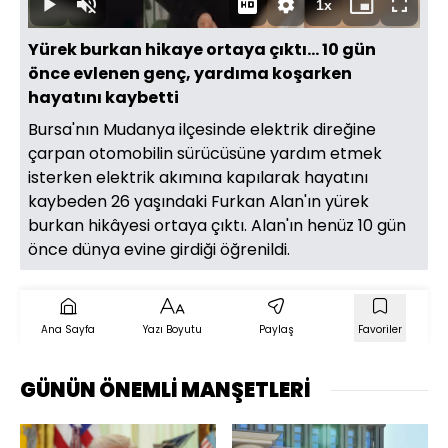
1x
Oynat
Sesi
Oynatma
Mini
Tam
Aç
Hızı
oynatıcı
Ekran
Yürek burkan hikaye ortaya çıktı... 10 gün
önce evlenen genç, yardıma koşarken
hayatını kaybetti
Bursa'nın Mudanya ilçesinde elektrik direğine
çarpan otomobilin sürücüsüne yardım etmek
isterken elektrik akımına kapılarak hayatını
kaybeden 26 yaşındaki Furkan Alan'ın yürek
burkan hikâyesi ortaya çıktı. Alan'ın henüz 10 gün
önce dünya evine girdiği öğrenildi.
Ana Sayfa
Yazı Boyutu
Paylaş
Favoriler
GÜNÜN ÖNEMLİ MANŞETLERİ