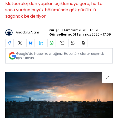
Meteoroloji'den yapılan açıklamaya göre, hafta
sonu yurdun büyük bölümünde gök gürültülü
sağanak bekleniyor
Giriş:
01 Temmuz 2026 - 17:09
Anadolu Ajansı
Güncelleme:
01 Temmuz 2026 - 17:09
Google’da haber kaynağınızı Habertürk olarak seçmek
için tıklayın