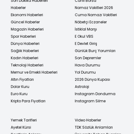
Son Dakika Haberleri
Canlı Borsa
Haberler
Namaz Vakitleri 2026
Ekonomi Haberleri
Cuma Namazı Vakitleri
Güncel Haberler
Nöbetçi Eczaneler
Magazin Haberleri
İstiklal Marşı
Spor Haberleri
E Okul VBS
Dünya Haberleri
E Devlet Giriş
Sağlık Haberleri
Günlük Burç Yorumları
Kadın Haberleri
Son Depremler
Teknoloji Haberleri
Hava Durumu
Memur ve Emekli Haberleri
Yol Durumu
Altın Fiyatları
2026 Dünya Kupası
Dolar Kuru
Astroloji
Euro Kuru
Instagram Dondurma
Kripto Para Fiyatları
Instagram Silme
Yemek Tarifleri
Video Haberler
Ayetel Kürsi
TDK Sözlük Anlamları