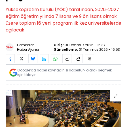
Yükseköğretim Kurulu (YÖK) tarafından, 2026-2027
eğitim öğretim yılında 7 lisans ve 9 ön lisans olmak
üzere toplam 16 yeni program ilk kez üniversitelerde
açılacak
Demirören
Giriş:
01 Temmuz 2026 - 15:37
Haber Ajansı
Güncelleme:
01 Temmuz 2026 - 16:53
Google’da haber kaynağınızı Habertürk olarak seçmek
için tıklayın