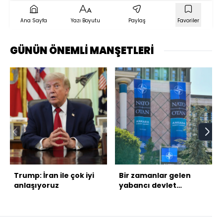
Ana Sayfa
Yazı Boyutu
Paylaş
Favoriler
GÜNÜN ÖNEMLİ MANŞETLERİ
Trump: İran ile çok iyi
Bir zamanlar gelen
anlaşıyoruz
yabancı devlet
adamlarını yatıracak
yatağı bile olmayan
Türkiye, NATO