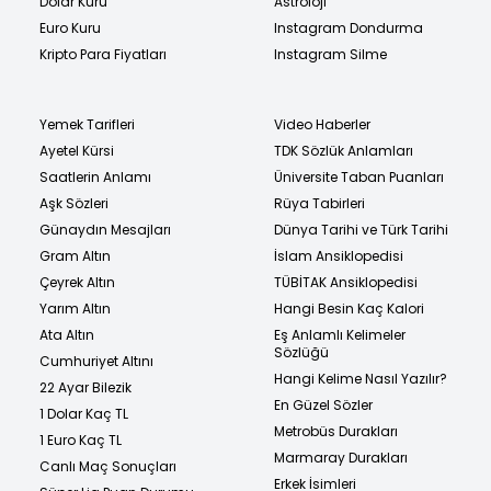
Dolar Kuru
Astroloji
Euro Kuru
Instagram Dondurma
Kripto Para Fiyatları
Instagram Silme
Yemek Tarifleri
Video Haberler
Ayetel Kürsi
TDK Sözlük Anlamları
Saatlerin Anlamı
Üniversite Taban Puanları
Aşk Sözleri
Rüya Tabirleri
Günaydın Mesajları
Dünya Tarihi ve Türk Tarihi
Gram Altın
İslam Ansiklopedisi
Çeyrek Altın
TÜBİTAK Ansiklopedisi
Yarım Altın
Hangi Besin Kaç Kalori
Ata Altın
Eş Anlamlı Kelimeler
Sözlüğü
Cumhuriyet Altını
Hangi Kelime Nasıl Yazılır?
22 Ayar Bilezik
En Güzel Sözler
1 Dolar Kaç TL
Metrobüs Durakları
1 Euro Kaç TL
Marmaray Durakları
Canlı Maç Sonuçları
Erkek İsimleri