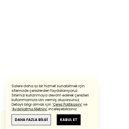
Sizlere daha iyi bir hizmet sunabilmek için
sitemizde çerezlerden faydalanıyoruz.
Sitemizi kullanmaya devam ederek çerezleri
Powered by
Translate
kullanmamıza izin vermiş oluyorsunuz.
Detaylı bilgi almak için
‘Çerez Politikasını’
ve
‘Aydınlatma Metnini’
inceleyebilirsiniz.
Bu çeviride
Google Translete
kullanılmıştır.
Anlam ve çeviri hatalarından
haberturk.com
DAHA FAZLA BİLGİ
KABUL ET
sorumlu değildir.