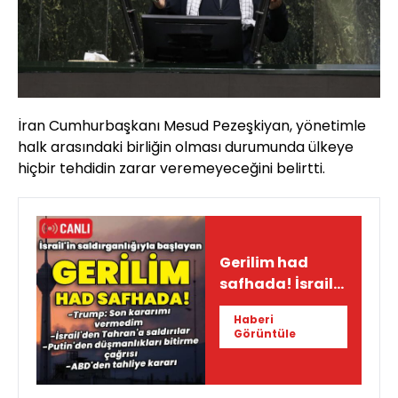
İran Cumhurbaşkanı Mesud Pezeşkiyan, yönetimle
halk arasındaki birliğin olması durumunda ülkeye
hiçbir tehdidin zarar veremeyeceğini belirtti.
Gerilim had
safhada! İsrail-
İran hattında
Haberi
son durum
Görüntüle