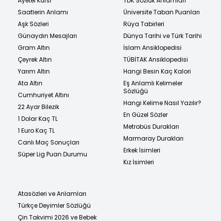
Ayetel Kürsi
TDK Sözlük Anlamları
Saatlerin Anlamı
Üniversite Taban Puanları
Aşk Sözleri
Rüya Tabirleri
Günaydın Mesajları
Dünya Tarihi ve Türk Tarihi
Gram Altın
İslam Ansiklopedisi
Çeyrek Altın
TÜBİTAK Ansiklopedisi
Yarım Altın
Hangi Besin Kaç Kalori
Ata Altın
Eş Anlamlı Kelimeler
Sözlüğü
Cumhuriyet Altını
Hangi Kelime Nasıl Yazılır?
22 Ayar Bilezik
En Güzel Sözler
1 Dolar Kaç TL
Metrobüs Durakları
1 Euro Kaç TL
Marmaray Durakları
Canlı Maç Sonuçları
Erkek İsimleri
Süper Lig Puan Durumu
Kız İsimleri
Atasözleri ve Anlamları
Türkçe Deyimler Sözlüğü
Çin Takvimi 2026 ve Bebek