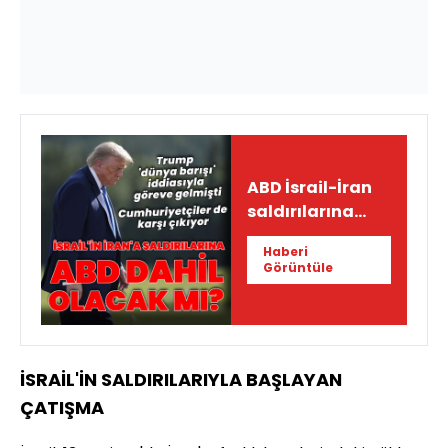
ABD İsrail-İran
saldırılarına
dahil olacak mı?
Haberi
Görüntüle
İSRAİL'İN SALDIRILARIYLA BAŞLAYAN
ÇATIŞMA