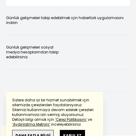
Günlük gelişmeleri takip edebilmek için habertürk uygulamasını
indirin
Günlük gelişmeleri sosyal
medya hesaplarından takip
edebilirsiniz.
Sizlere daha iyi bir hizmet sunabilmek için
sitemizde çerezlerden faydalanıyoruz.
Sitemizi kullanmaya devam ederek çerezleri
Powered by
Translate
kullanmamıza izin vermiş oluyorsunuz.
Detaylı bilgi almak için
‘Çerez Politikasını’
ve
‘Aydınlatma Metnini’
inceleyebilirsiniz.
Bu çeviride
Google Translete
kullanılmıştır.
Anlam ve çeviri hatalarından
haberturk.com
DAHA FAZLA BİLGİ
KABUL ET