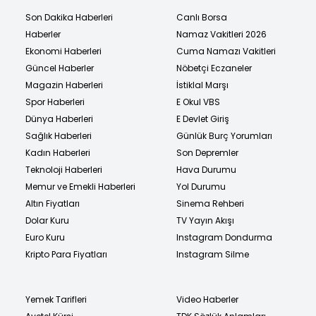
Son Dakika Haberleri
Canlı Borsa
Haberler
Namaz Vakitleri 2026
Ekonomi Haberleri
Cuma Namazı Vakitleri
Güncel Haberler
Nöbetçi Eczaneler
Magazin Haberleri
İstiklal Marşı
Spor Haberleri
E Okul VBS
Dünya Haberleri
E Devlet Giriş
Sağlık Haberleri
Günlük Burç Yorumları
Kadın Haberleri
Son Depremler
Teknoloji Haberleri
Hava Durumu
Memur ve Emekli Haberleri
Yol Durumu
Altın Fiyatları
Sinema Rehberi
Dolar Kuru
TV Yayın Akışı
Euro Kuru
Instagram Dondurma
Kripto Para Fiyatları
Instagram Silme
Yemek Tarifleri
Video Haberler