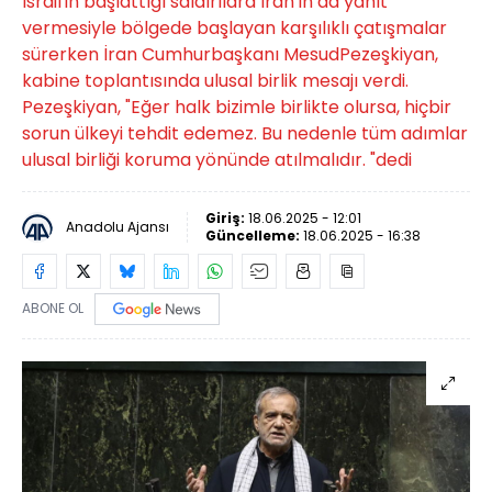
İsrail'in başlattığı saldırılara İran'ın da yanıt
vermesiyle bölgede başlayan karşılıklı çatışmalar
sürerken İran Cumhurbaşkanı MesudPezeşkiyan,
kabine toplantısında ulusal birlik mesajı verdi.
Pezeşkiyan, "Eğer halk bizimle birlikte olursa, hiçbir
sorun ülkeyi tehdit edemez. Bu nedenle tüm adımlar
ulusal birliği koruma yönünde atılmalıdır. "dedi
Giriş:
18.06.2025 - 12:01
Anadolu Ajansı
Güncelleme:
18.06.2025 - 16:38
ABONE OL