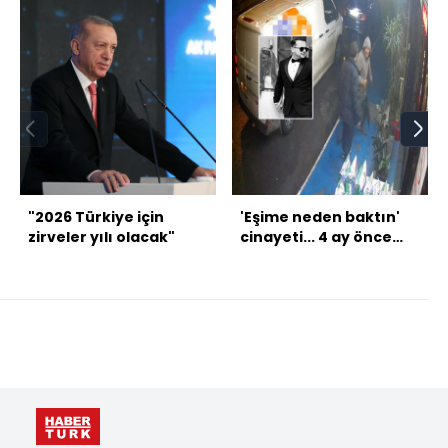
"2026 Türkiye için
'Eşime neden baktın'
zirveler yılı olacak"
cinayeti... 4 ay önce
evlenmiş! Dehşet anı
kamerada!