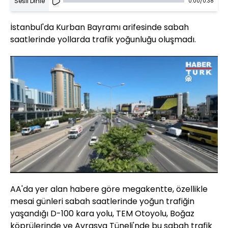
Sesli Dinle
0:00
/
0:38
İstanbul'da Kurban Bayramı arifesinde sabah
saatlerinde yollarda trafik yoğunluğu oluşmadı.
Yüklendi
:
100.00%
Sesi
Oynatma
Aç
Hızı
AA'da yer alan habere göre megakentte, özellikle
mesai günleri sabah saatlerinde yoğun trafiğin
yaşandığı D-100 kara yolu, TEM Otoyolu, Boğaz
köprülerinde ve Avrasya Tüneli'nde bu sabah trafik