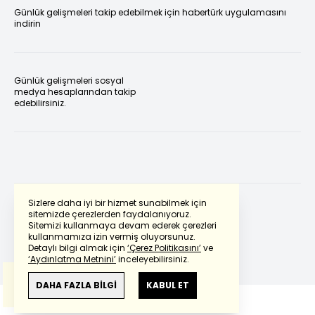
Günlük gelişmeleri takip edebilmek için habertürk uygulamasını
indirin
Günlük gelişmeleri sosyal
medya hesaplarından takip
edebilirsiniz.
Sizlere daha iyi bir hizmet sunabilmek için
sitemizde çerezlerden faydalanıyoruz.
Sitemizi kullanmaya devam ederek çerezleri
Powered by
Translate
kullanmamıza izin vermiş oluyorsunuz.
Detaylı bilgi almak için
‘Çerez Politikasını’
ve
‘Aydınlatma Metnini’
inceleyebilirsiniz.
Bu çeviride
Google Translete
kullanılmıştır.
Anlam ve çeviri hatalarından
haberturk.com
DAHA FAZLA BİLGİ
KABUL ET
sorumlu değildir.