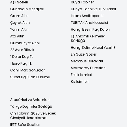
Aşk Sözleri
Rüya Tabirleri
Günaydın Mesajları
Dünya Tarihi ve Türk Tarihi
Gram Altın
İslam Ansiklopedisi
Çeyrek Altın
TÜBİTAK Ansiklopedisi
Yarım Altın
Hangi Besin Kaç Kalori
Ata Altın
Eş Anlamlı Kelimeler
Sözlüğü
Cumhuriyet Altını
Hangi Kelime Nasıl Yazılır?
22 Ayar Bilezik
En Güzel Sözler
1 Dolar Kaç TL
Metrobüs Durakları
1 Euro Kaç TL
Marmaray Durakları
Canlı Maç Sonuçları
Erkek İsimleri
Süper Lig Puan Durumu
Kız İsimleri
Atasözleri ve Anlamları
Türkçe Deyimler Sözlüğü
Çin Takvimi 2026 ve Bebek
Cinsiyeti Hesaplama
İETT Sefer Saatleri