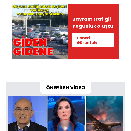
Bayram trafiği!
Yoğunluk oluştu
Haberi
Görüntüle
ÖNERİLEN VİDEO