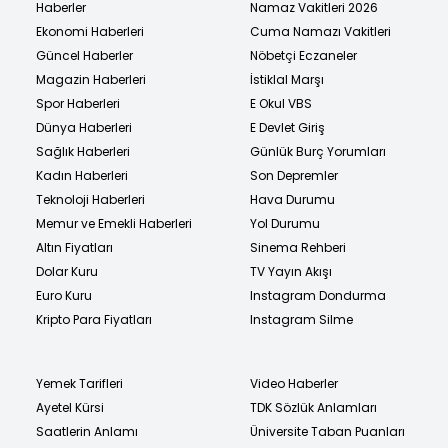
Haberler
Namaz Vakitleri 2026
Ekonomi Haberleri
Cuma Namazı Vakitleri
Güncel Haberler
Nöbetçi Eczaneler
Magazin Haberleri
İstiklal Marşı
Spor Haberleri
E Okul VBS
Dünya Haberleri
E Devlet Giriş
Sağlık Haberleri
Günlük Burç Yorumları
Kadın Haberleri
Son Depremler
Teknoloji Haberleri
Hava Durumu
Memur ve Emekli Haberleri
Yol Durumu
Altın Fiyatları
Sinema Rehberi
Dolar Kuru
TV Yayın Akışı
Euro Kuru
Instagram Dondurma
Kripto Para Fiyatları
Instagram Silme
Yemek Tarifleri
Video Haberler
Ayetel Kürsi
TDK Sözlük Anlamları
Saatlerin Anlamı
Üniversite Taban Puanları