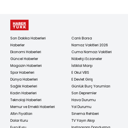
Son Dakika Haberleri
Canlı Borsa
Haberler
Namaz Vakitleri 2026
Ekonomi Haberleri
Cuma Namazı Vakitleri
Güncel Haberler
Nöbetçi Eczaneler
Magazin Haberleri
İstiklal Marşı
Spor Haberleri
E Okul VBS
Dünya Haberleri
E Devlet Giriş
Sağlık Haberleri
Günlük Burç Yorumları
Kadın Haberleri
Son Depremler
Teknoloji Haberleri
Hava Durumu
Memur ve Emekli Haberleri
Yol Durumu
Altın Fiyatları
Sinema Rehberi
Dolar Kuru
TV Yayın Akışı
Euro Kuru
Instagram Dondurma