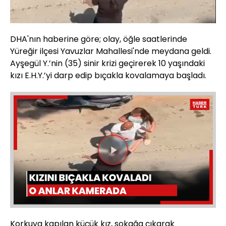
DHA'nın haberine göre; olay, öğle saatlerinde
Yüreğir ilçesi Yavuzlar Mahallesi'nde meydana geldi.
Ayşegül Y.’nin (35) sinir krizi geçirerek 10 yaşındaki
kızı E.H.Y.’yi darp edip bıçakla kovalamaya başladı.
Videoyu
Oynat
Korkuya kapılan küçük kız, sokağa çıkarak