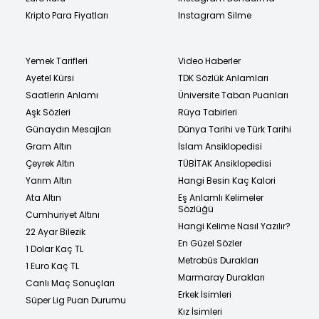
Kripto Para Fiyatları
Instagram Silme
Yemek Tarifleri
Video Haberler
Ayetel Kürsi
TDK Sözlük Anlamları
Saatlerin Anlamı
Üniversite Taban Puanları
Aşk Sözleri
Rüya Tabirleri
Günaydın Mesajları
Dünya Tarihi ve Türk Tarihi
Gram Altın
İslam Ansiklopedisi
Çeyrek Altın
TÜBİTAK Ansiklopedisi
Yarım Altın
Hangi Besin Kaç Kalori
Ata Altın
Eş Anlamlı Kelimeler
Sözlüğü
Cumhuriyet Altını
Hangi Kelime Nasıl Yazılır?
22 Ayar Bilezik
En Güzel Sözler
1 Dolar Kaç TL
Metrobüs Durakları
1 Euro Kaç TL
Marmaray Durakları
Canlı Maç Sonuçları
Erkek İsimleri
Süper Lig Puan Durumu
Kız İsimleri