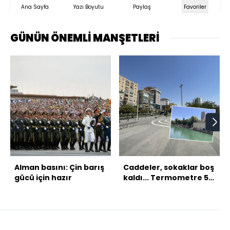
Ana Sayfa
Yazı Boyutu
Paylaş
Favoriler
GÜNÜN ÖNEMLİ MANŞETLERİ
Alman basını: Çin barış
Caddeler, sokaklar boş
gücü için hazır
kaldı... Termometre 55
dereceyi gördü!