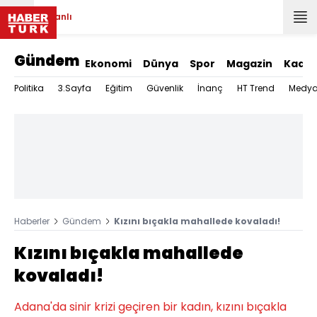
Canlı
Gündem
Ekonomi
Dünya
Spor
Magazin
Kadın
Politika
3.Sayfa
Eğitim
Güvenlik
İnanç
HT Trend
Medy
Haberler
Gündem
Kızını bıçakla mahallede kovaladı!
Kızını bıçakla mahallede
kovaladı!
Adana'da sinir krizi geçiren bir kadın, kızını bıçakla