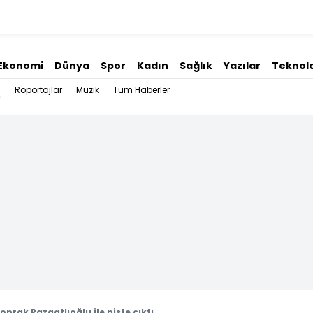
Ekonomi
Dünya
Spor
Kadın
Sağlık
Yazılar
Teknolo
Röportajlar
Müzik
Tüm Haberler
oprak Razgatlıoğlu ile piste çıktı