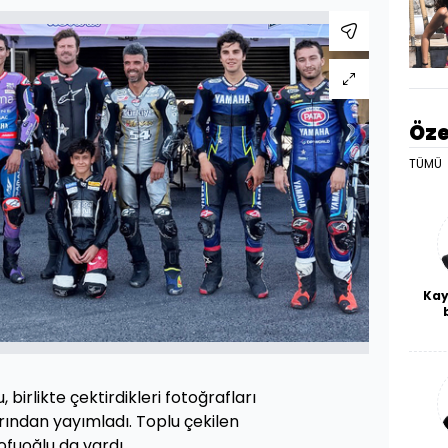
Öze
TÜMÜ
Kay
De
haf
a
bl
, birlikte çektirdikleri fotoğrafları
ından yayımladı. Toplu çekilen
fuoğlu da vardı.