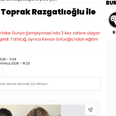
BU
 Toprak Razgatlıoğlu ile
K
erbike Dünya Şampiyonası'nda 3 kez zafere ulaşan
geldi. Tatlıtuğ, ayrıca Kenan Sofuoğlu'ndan eğitim
26 - 11:04
emmuz 2026 - 16:23
rk olarak seçmek için tıklayın