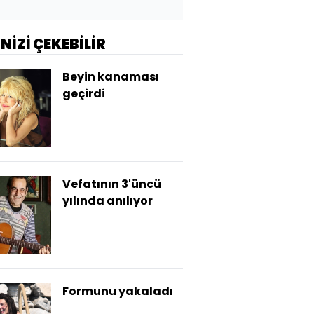
İNİZİ ÇEKEBİLİR
Beyin kanaması
geçirdi
Vefatının 3'üncü
yılında anılıyor
Formunu yakaladı