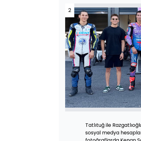
2
Tatlıtuğ ile Razgatlıoğlu
sosyal medya hesaplar
fotoğraflarda Kenan So