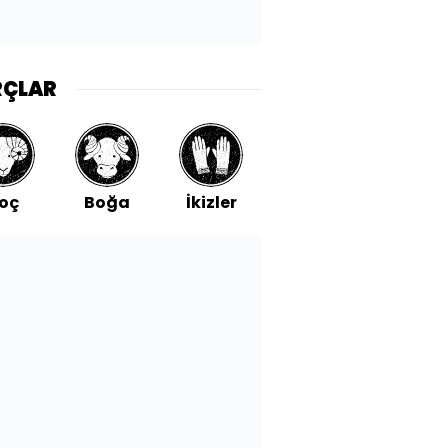
RÇLAR
oç
Boğa
İkizler
Yengeç
Aslan