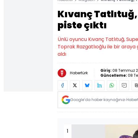
Kıvanç Tatlıtuğ,
piste çıktı
Ünlü oyuncu Kıvanç Tatlıtuğ, Sup
Toprak Razgatlıoğlu ile bir araya 
aldı
Giriş:
08 Temmuz 20
Habertürk
Güncelleme:
08 T
Google’da haber kaynağınızı Habertü
1