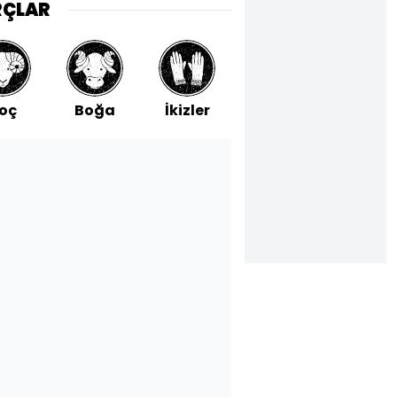
RÇLAR
oç
Boğa
İkizler
Yengeç
Aslan