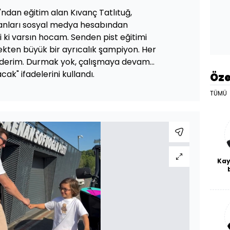
ndan eğitim alan Kıvanç Tatlıtuğ,
 anları sosyal medya hesabından
i ki varsın hocam. Senden pist eğitimi
kten büyük bir ayrıcalık şampiyon. Her
ederim. Durmak yok, çalışmaya devam...
ak" ifadelerini kullandı.
Öze
TÜMÜ
Kay
De
haf
a
bl