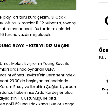
 play-off turu kura çekimi, 31 Ocak
-off’ta ilk maçlar 11-12 Şubat’ta, rövanş
bat’ta oynanacak. Bu turda rakiplerini
 16 turuna yazdırmış olacak.
OUNG BOYS - KIZILYILDIZ MAÇINI
Öze
TÜMÜ
 Umut Meler, İsviçre'nin Young Boys ile
akımları arasında oynanan UEFA
asını yönetti. İsviçre'nin Bern şehrindeki
saat 23.00'de başlayan mücadelede
nı Kerem Ersoy ve İbrahim Çağlar Uyarcan
Kay
rdüncü hakemi ise Arda Kardeşler oldu.
De
yıldız’ın 1-0 üstünlüğü ile bitti.
haf
etiren golü 69’uncu dakikada Guelor Kanga
a