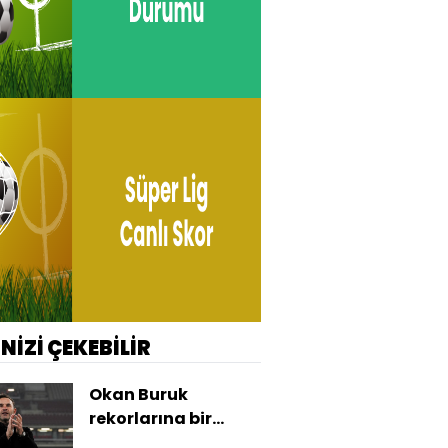
İNİZİ ÇEKEBİLİR
Okan Buruk
rekorlarına bir
yenisini ekledi!