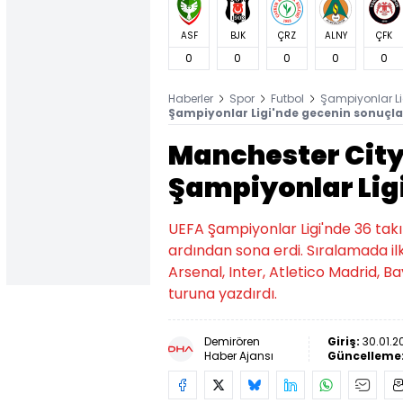
ASF
BJK
ÇRZ
ALNY
ÇFK
0
0
0
0
0
Haberler
Spor
Futbol
Şampiyonlar Li
Şampiyonlar Ligi'nde gecenin sonuçlar
Manchester City
Şampiyonlar Lig
UEFA Şampiyonlar Ligi'nde 36 tak
ardından sona erdi. Sıralamada ilk
Arsenal, Inter, Atletico Madrid, Ba
turuna yazdırdı.
Demirören
Giriş:
30.01.2
Haber Ajansı
Güncelleme