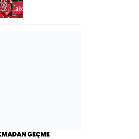
İstanbul'da!
KMADAN GEÇME