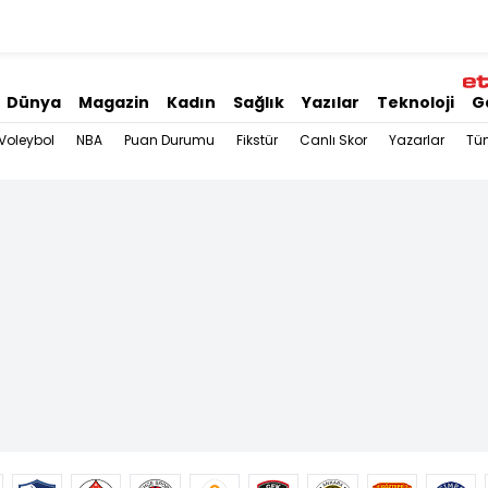
Dünya
Magazin
Kadın
Sağlık
Yazılar
Teknoloji
G
Voleybol
NBA
Puan Durumu
Fikstür
Canlı Skor
Yazarlar
Tü