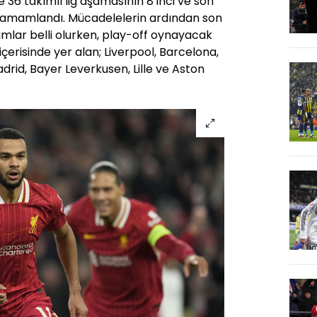
 36 takımlı lig aşamasının 8’inci ve son
e tamamlandı. Mücadelelerin ardından son
kımlar belli olurken, play-off oynayacak
 içerisinde yer alan; Liverpool, Barcelona,
adrid, Bayer Leverkusen, Lille ve Aston