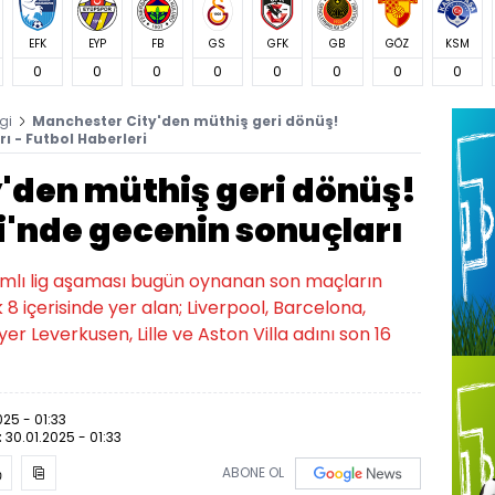
EFK
EYP
FB
GS
GFK
GB
GÖZ
KSM
0
0
0
0
0
0
0
0
gi
Manchester City'den müthiş geri dönüş!
ı - Futbol Haberleri
'den müthiş geri dönüş!
i'nde gecenin sonuçları
ımlı lig aşaması bugün oynanan son maçların
 8 içerisinde yer alan; Liverpool, Barcelona,
yer Leverkusen, Lille ve Aston Villa adını son 16
025 - 01:33
:
30.01.2025 - 01:33
ABONE OL