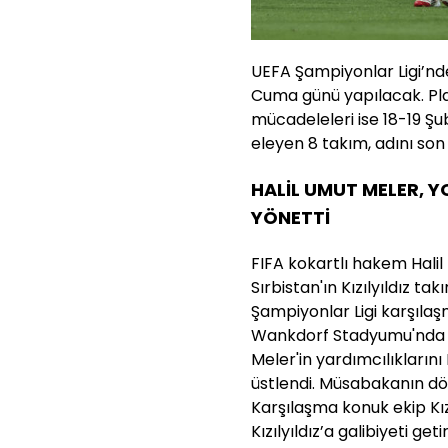
UEFA Şampiyonlar Ligi’nde
Cuma günü yapılacak. Play
mücadeleleri ise 18-19 Şu
eleyen 8 takım, adını son
HALİL UMUT MELER, Y
YÖNETTİ
FIFA kokartlı hakem Halil
Sırbistan'ın Kızılyıldız t
Şampiyonlar Ligi karşılaşm
Wankdorf Stadyumu'nda 
Meler'in yardımcılıkları
üstlendi. Müsabakanın dö
Karşılaşma konuk ekip Kızıl
Kızılyıldız’a galibiyeti g