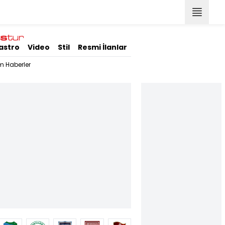
astro
Video
Stil
Resmi İlanlar
m Haberler