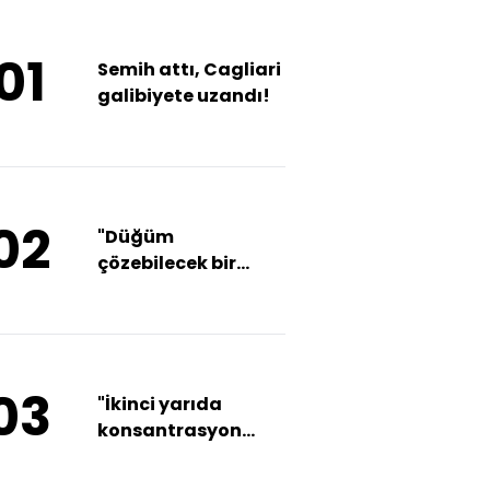
01
Semih attı, Cagliari
galibiyete uzandı!
02
"Düğüm
çözebilecek bir
oyuncu"
03
"İkinci yarıda
konsantrasyon
kaybı oldu"