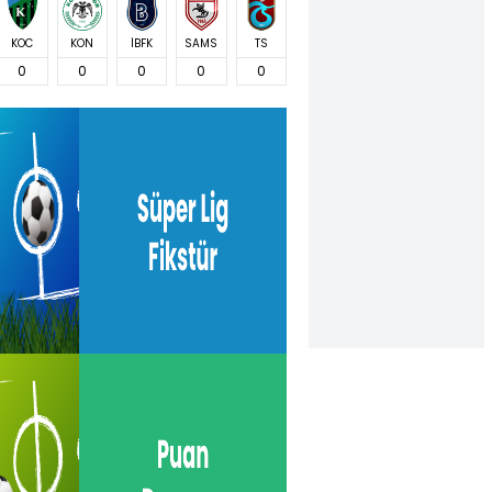
KOC
KON
İBFK
SAMS
TS
0
0
0
0
0