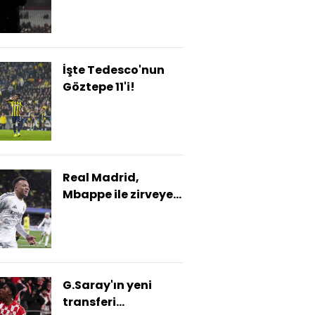
İşte Tedesco'nun
Göztepe 11'i!
Real Madrid,
Mbappe ile zirveye
yerleşti!
G.Saray'ın yeni
transferi