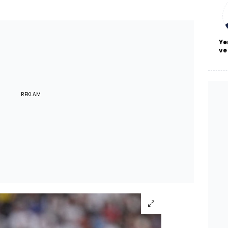
bl
Ye
ve
REKLAM