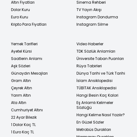
Altın Fiyatları
Sinema Rehberi
Dolar Kuru
TV Yayın Akışı
Euro Kuru
Instagram Dondurma
Kripto Para Fiyatları
Instagram Silme
Yemek Tarifleri
Video Haberler
Ayetel Kürsi
TDK Sözlük Anlamları
Saatlerin Anlamı
Üniversite Taban Puanları
Aşk Sözleri
Rüya Tabirleri
Günaydın Mesajları
Dünya Tarihi ve Türk Tarihi
Gram Altın
İslam Ansiklopedisi
Çeyrek Altın
TÜBİTAK Ansiklopedisi
Yarım Altın
Hangi Besin Kaç Kalori
Ata Altın
Eş Anlamlı Kelimeler
Sözlüğü
Cumhuriyet Altını
Hangi Kelime Nasıl Yazılır?
22 Ayar Bilezik
En Güzel Sözler
1 Dolar Kaç TL
Metrobüs Durakları
1 Euro Kaç TL
Marmaray Durakları