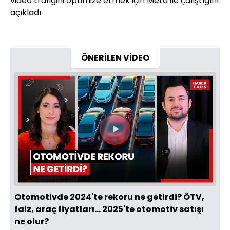
video trafiğini optimize etmek için Meta ile çalıştığını
açıkladı.
ÖNERİLEN VİDEO
Videoyu
Oynat
Otomotivde 2024'te rekoru ne getirdi? ÖTV,
faiz, araç fiyatları... 2025'te otomotiv satışı
ne olur?