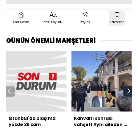
Ana Sayfa
Yazı Boyutu
Paylaş
Favoriler
GÜNÜN ÖNEMLİ MANŞETLERİ
İstanbul'da ulaşıma
Kahvaltı sonrası
yüzde 35 zam
vahşet! Aynı aileden 3
kişi boğazı kesilerek
öldürüldü!