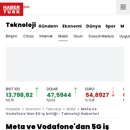
Canlı
Teknoloji
Gündem
Ekonomi
Dünya
Spor
Mag
Mobil
Bilişim
Cihaz
İnternet
Oyun
Sosyal Medya
Uygu
BIST 100
DOLAR
EURO
GRA
13.798,82
47,5944
54,8927
6.
%0,70
%0,03
%-0,18
%-0,
Haberler
Ekonomi
Teknoloji
Mobil
Meta ve
Vodafone'dan 5G iş birliği - Teknoloji Haberleri
Meta ve Vodafone'dan 5G iş