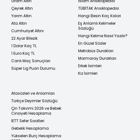
Gram Altın
İslam Ansiklopedisi
Çeyrek Altın
TÜBİTAK Ansiklopedisi
Yarım Altın
Hangi Besin Kaç Kalori
Ata Altın
Eş Anlamlı Kelimeler
Sözlüğü
Cumhuriyet Altını
Hangi Kelime Nasıl Yazılır?
22 Ayar Bilezik
En Güzel Sözler
1 Dolar Kaç TL
Metrobüs Durakları
1 Euro Kaç TL
Marmaray Durakları
Canlı Maç Sonuçları
Erkek İsimleri
Süper Lig Puan Durumu
Kız İsimleri
Atasözleri ve Anlamları
Türkçe Deyimler Sözlüğü
Çin Takvimi 2026 ve Bebek
Cinsiyeti Hesaplama
İETT Sefer Saatleri
Gebelik Hesaplama
Yükselen Burç Hesaplama