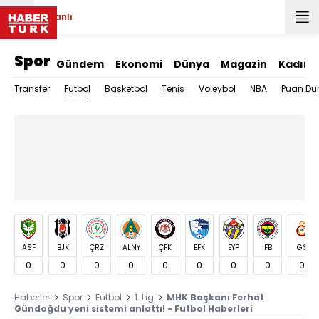
Canlı
Spor
Gündem
Ekonomi
Dünya
Magazin
Kadın
Futbol
Transfer
Basketbol
Tenis
Voleybol
NBA
Puan Du
ASF
BJK
ÇRZ
ALNY
ÇFK
EFK
EYP
FB
GS
0
0
0
0
0
0
0
0
0
Haberler
Spor
Futbol
1. Lig
MHK Başkanı Ferhat
Gündoğdu yeni sistemi anlattı! - Futbol Haberleri