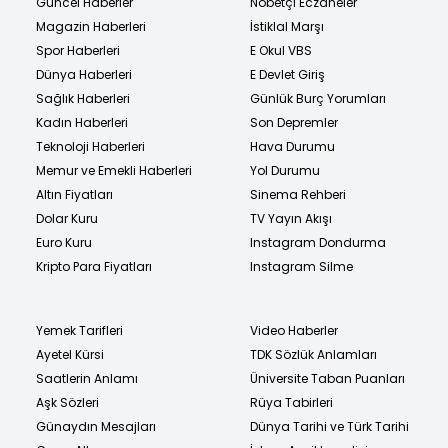
Güncel Haberler
Nöbetçi Eczaneler
Magazin Haberleri
İstiklal Marşı
Spor Haberleri
E Okul VBS
Dünya Haberleri
E Devlet Giriş
Sağlık Haberleri
Günlük Burç Yorumları
Kadın Haberleri
Son Depremler
Teknoloji Haberleri
Hava Durumu
Memur ve Emekli Haberleri
Yol Durumu
Altın Fiyatları
Sinema Rehberi
Dolar Kuru
TV Yayın Akışı
Euro Kuru
Instagram Dondurma
Kripto Para Fiyatları
Instagram Silme
Yemek Tarifleri
Video Haberler
Ayetel Kürsi
TDK Sözlük Anlamları
Saatlerin Anlamı
Üniversite Taban Puanları
Aşk Sözleri
Rüya Tabirleri
Günaydın Mesajları
Dünya Tarihi ve Türk Tarihi