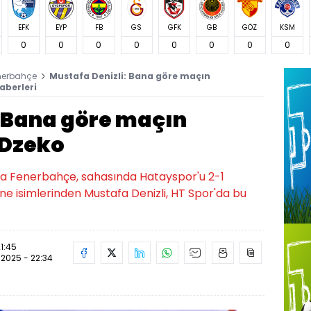
EFK
EYP
FB
GS
GFK
GB
GÖZ
KSM
0
0
0
0
0
0
0
0
nerbahçe
Mustafa Denizli: Bana göre maçın
aberleri
: Bana göre maçın
 Dzeko
nda Fenerbahçe, sahasında Hatayspor'u 2-1
ne isimlerinden Mustafa Denizli, HT Spor'da bu
21:45
.2025 - 22:34