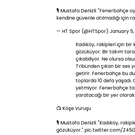
🎙️ Mustafa Denizli: "Fenerbahçe 
kendine güvenle atılmadığı için rak
— HT Spor (@HTSpor)
January 5,
Kadıköy, rakipleri için bi
gözüküyor. Bir takım tara
çıkabiliyor. Ne olursa ols
Tribünden çıkan bir ses ya
getirir. Fenerbahçe bu du
toplarda 10 defa yaşadı.
yetmiyor. Fenerbahçe tara
yaratacağı bir yer olara
📺 Köşe Vuruşu
🎙️ Mustafa Denizli: "Kadıköy, raki
gözüküyor."
pic.twitter.com/Z45i