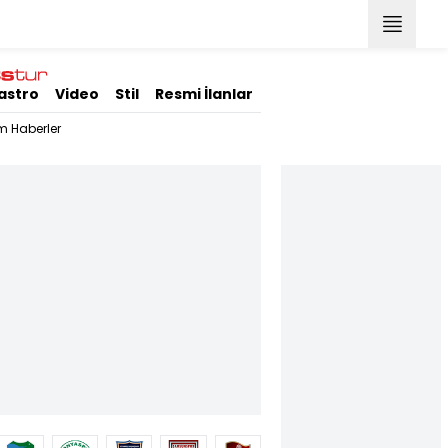
astro
Video
Stil
Resmi İlanlar
m Haberler