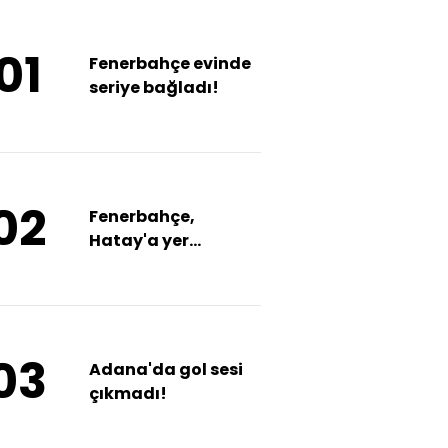
01
Fenerbahçe evinde
seriye bağladı!
02
Fenerbahçe,
Hatay'a yer
vermedi!
03
Adana'da gol sesi
çıkmadı!