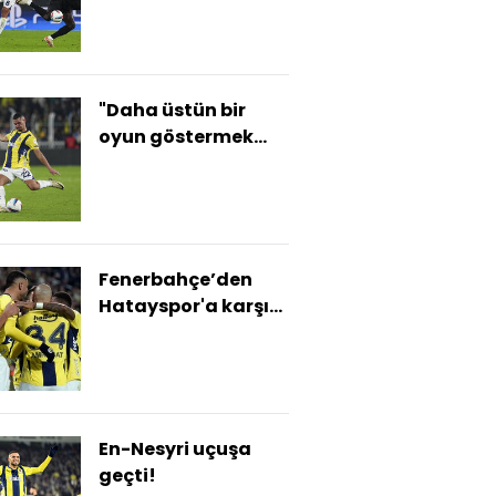
"Daha üstün bir
oyun göstermek
isterdik"
Fenerbahçe’den
Hatayspor'a karşı
dev seri!
En-Nesyri uçuşa
geçti!