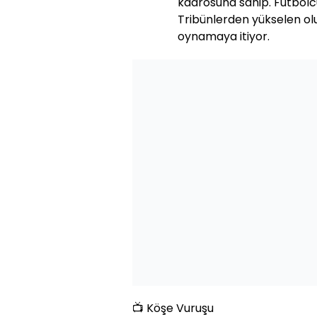
kadrosuna sahip. Futbolc
Tribünlerden yükselen o
oynamaya itiyor.
📺 Köşe Vuruşu