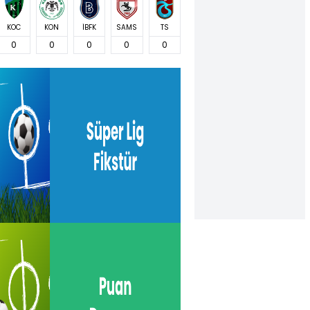
KOC
KON
İBFK
SAMS
TS
0
0
0
0
0