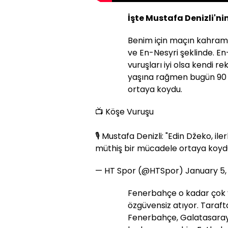
İşte Mustafa Denizli'nin
Benim için maçın kahram
ve En-Nesyri şeklinde. En
vuruşları iyi olsa kendi re
yaşına rağmen bugün 90 
ortaya koydu.
📺 Köşe Vuruşu
🎙️ Mustafa Denizli: "Edin Džeko, 
müthiş bir mücadele ortaya koyd
— HT Spor (@HTSpor)
January 5,
Fenerbahçe o kadar çok ya
özgüvensiz atıyor. Tarafta
Fenerbahçe, Galatasaray'la