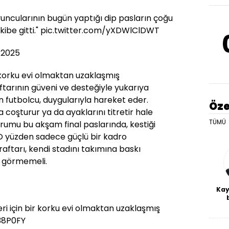
oyuncularının bugün yaptığı dip pasların çoğu
ibe gitti."
pic.twitter.com/yXDWlClDWT
 2025
r korku evi olmaktan uzaklaşmış
ftarının güveni ve desteğiyle yukarıya
un futbolcu, duygularıyla hareket eder.
Öze
 coşturur ya da ayaklarını titretir hale
TÜMÜ
rumu bu akşam final paslarında, kestiği
 O yüzden sadece güçlü bir kadro
ftarı, kendi stadını takımına baskı
k görmemeli.
Kay
De
pleri için bir korku evi olmaktan uzaklaşmış
haf
38P0FY
a