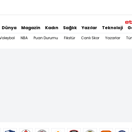
Dünya
Magazin
Kadın
Sağlık
Yazılar
Teknoloji
G
Voleybol
NBA
Puan Durumu
Fikstür
Canlı Skor
Yazarlar
Tü