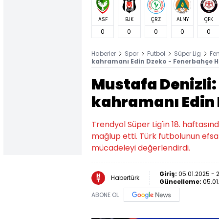
ASF
BJK
ÇRZ
ALNY
ÇFK
0
0
0
0
0
Haberler
Spor
Futbol
Süper Lig
Fe
kahramanı Edin Dzeko - Fenerbahçe H
Mustafa Denizli
kahramanı Edin
Trendyol Süper Lig'in 18. haftası
mağlup etti. Türk futbolunun efsa
mücadeleyi değerlendirdi.
Giriş:
05.01.2025 - 
Habertürk
Güncelleme:
05.01
ABONE OL