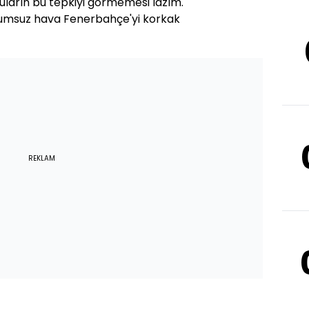
uların bu tepkiyi görmemesi lazım.
lumsuz hava Fenerbahçe'yi korkak
REKLAM