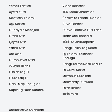
Yemek Tarifleri
Video Haberler
Ayetel Kürsi
TDK Sözlük Anlamları
Saatlerin Anlamı
Üniversite Taban Puanları
Aşk Sözleri
Rüya Tabirleri
Günaydın Mesajları
Dünya Tarihi ve Türk Tarihi
Gram Altın
İslam Ansiklopedisi
Çeyrek Altın
TÜBİTAK Ansiklopedisi
Yarım Altın
Hangi Besin Kaç Kalori
Ata Altın
Eş Anlamlı Kelimeler
Sözlüğü
Cumhuriyet Altını
Hangi Kelime Nasıl Yazılır?
22 Ayar Bilezik
En Güzel Sözler
1 Dolar Kaç TL
Metrobüs Durakları
1 Euro Kaç TL
Marmaray Durakları
Canlı Maç Sonuçları
Erkek İsimleri
Süper Lig Puan Durumu
Kız İsimleri
Atasözleri ve Anlamları