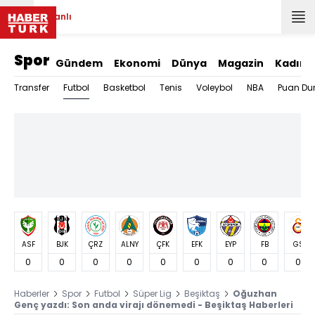
Canlı
Spor
Gündem
Ekonomi
Dünya
Magazin
Kadın
Futbol
Transfer
Basketbol
Tenis
Voleybol
NBA
Puan Du
ASF
BJK
ÇRZ
ALNY
ÇFK
EFK
EYP
FB
GS
0
0
0
0
0
0
0
0
0
Haberler
Spor
Futbol
Süper Lig
Beşiktaş
Oğuzhan
Genç yazdı: Son anda virajı dönemedi - Beşiktaş Haberleri