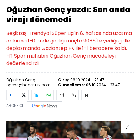
Oğuzhan Genç yazdı: Son anda
virajı dönemedi
Beşiktaş, Trendyol Süper Lig'in 8. haftasında uzatma
anlarına 1-0 önde girdiği maçta 90+5'te yediği golle
deplasmanda Gaziantep FK ile 1-1 berabere kaldı.
HT Spor muhabiri Oğuzhan Genç mücadeleyi
değerlendirdi
Oğuzhan Genç
Giriş:
06.10.2024 - 23:47
ogenc@haberturk.com
Güncelleme:
06.10.2024 - 23:47
ABONE OL