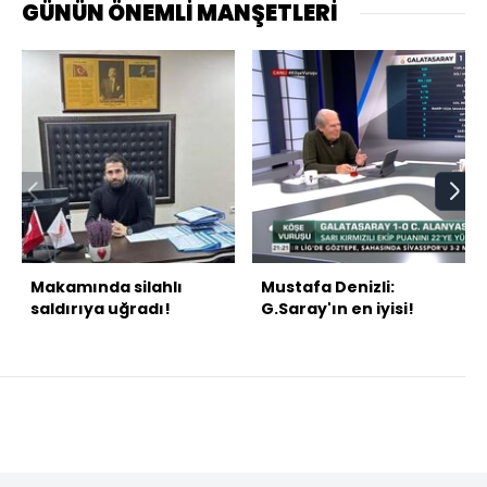
GÜNÜN ÖNEMLİ MANŞETLERİ
Makamında silahlı
Mustafa Denizli:
saldırıya uğradı!
G.Saray'ın en iyisi!